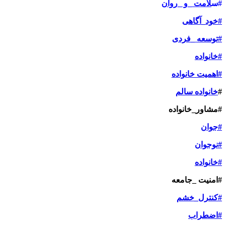
#س
لامت _و _روان
#خود_آگاهی
#توسعه _فردی
#خانواده
#اهمیت خانواده
#
خانواده سالم
#مشاور_خانواده
#جوان
#نوجوان
#خانواده
#امنیت _جامعه
#کنترل_خشم
#اضطراب