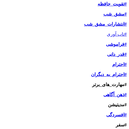
#تقویت_حافظه
#مشق_شب
#انتشارات_مشق_شب
#تاب آوری
#فراموشی
#قدر_دانی
#احترام
#احترام_به_دیگران
#مهارت_های_برتر
#ذهن_آگاهی
#مدیتیشن
#افسردگی
#سفر