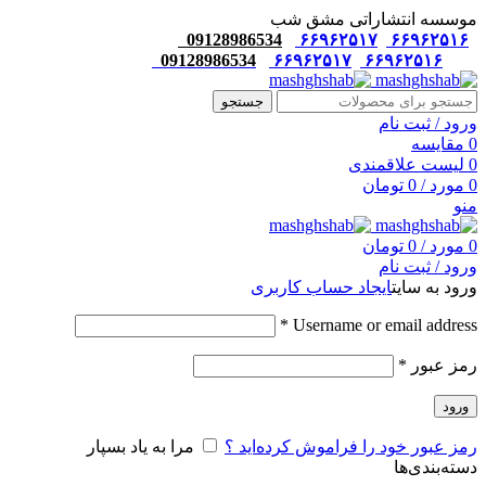
موسسه انتشاراتی مشق شب
09128986534
۶۶۹۶۲۵۱۷
۶۶۹۶۲۵۱۶
09128986534
۶۶۹۶۲۵۱۷
۶۶۹۶۲۵۱۶
جستجو
ورود / ثبت نام
0
مقایسه
0
لیست علاقمندی
0
مورد
/
0
تومان
منو
0
مورد
/
0
تومان
ورود / ثبت نام
ورود به سایت
ایجاد حساب کاربری
*
Username or email address
رمز عبور
*
ورود
رمز عبور خود را فراموش کرده‌اید ؟
مرا به یاد بسپار
دسته‌بندی‌ها