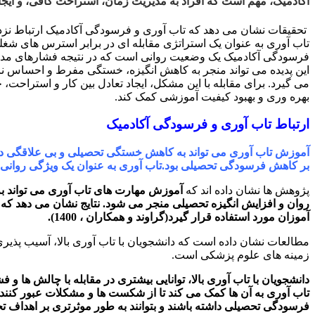
آکادمیک، مهم است که افراد به مدیریت زمان، استراحت کافی، و ایجا
تحقیقات نشان می دهد که تاب آوری و فرسودگی آکادمیک ارتباط نزدیک
تاب آوری به عنوان یک استراتژی مقابله ای در برابر استرس های ش
فرسودگی آکادمیک یک وضعیت روانی است که در نتیجه فشارهای مداوم 
این پدیده می تواند منجر به کاهش انگیزه، خستگی مفرط و احساس ناکا
می گیرد. برای مقابله با این مشکل، ایجاد تعادل بین کار و استراحت
بهره وری و بهبود کیفیت آموزشی کمک کند.
ارتباط تاب آوری و فرسودگی آکادمیک
آموزش تاب آوری می تواند به کاهش خستگی تحصیلی و بی علاقگی در د
بر کاهش فرسودگی تحصیلی بود.تاب آوری به عنوان یک ویژگی روانی، م
پژوهش ها نشان داده اند که
آموزش مهارت های تاب آوری می تواند به
روان و افزایش انگیزه تحصیلی منجر می شود. نتایج نشان می دهد که 
آموزان مورد استفاده قرار گیرد(گراوند و همکاران ، 1400).
مطالعات نشان داده است که دانشجویان با تاب آوری بالا، آسیب پذیری
زمینه های علوم پزشکی است.
دانشجویان با تاب آوری بالا، توانایی بیشتری در مقابله با چالش ها و
تاب آوری به آن ها کمک می کند تا از شکست ها و مشکلات عبور کنند 
فرسودگی تحصیلی داشته باشند و بتوانند به طور موثرتری بر اهداف ت