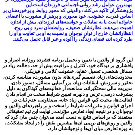
مهمترین عوامل رشد روانی-اجتماعی فرزندان است.این
پژوهشگران تاکید می‌کنند: والدینی که محور روابط و برخوردشان بر
اساس قدرت، خشونت، خود محوری و پرهیز از مشورت با اعضای
خانواده است یا به تمایلات و خواسته‌های فرزندان، بیش از اندازه
اهمیت می‌دهند، نظارتشان ضعیف، روابطشان سرد و بی روح،
انتظاراتشان خارج از توان نوجوان و نسبت به او بی تفاوت و او را
طرد کرده اند، فضای
زندگی را آلوده و غیر قابل تحمل می‌کنند.
این گروه از والدین با تعیین و تحمیل برنامه فشرده روزانه، اصرار و
پافشاری بر دیدگاه خود، کنترل و مراقبت بیش از حد، دخالت زیاد در
مسائل شخصی، تحمیل عقاید، خشونت کلامی و فیزیکی،
محدودیت‌های زیاد، تصمیم گیری‌های بدون مشورت، مقایسه کردن،
تحقیر و سرزنش، انتقادات زیاد، بزرگنمایی مسائل، دستور دادن،
مدیریت مالی سختگیرانه، ممانعت از فعالیت‌های گوناگون به دلیل
پیشرفت درسی، ترس و دلهره، تعیین شرایط سخت در انجام دادن
فعالیت‌ها، محبت کم، قوانین زیاد خانه، بی‌تفاوتی، عدم ثبات در
اجرای قوانین و مقررات، شرایط را سخت و بر راهبردهای والدین و
نوجوانان و در نتیجه ایجاد تعارض مؤثرند.در نهایت این تیم تحقیقاتی
معتقدند که بر اساس نتایج به دست آمده می‌توان چنین بیان کرد که
والدین و روش‌های تربیتی آن‌ها بیشترین نقش را در ایجاد مشکلات،
به ویژه تعارض میان آن‌ها و نوجوانشان دارد.