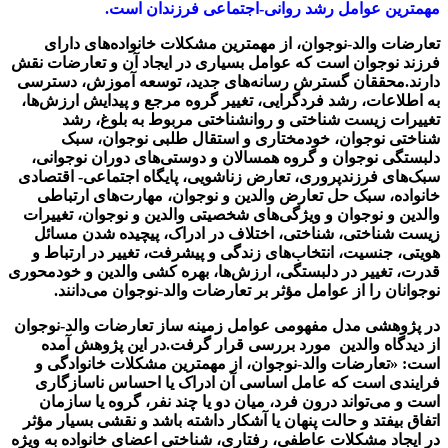
مهمترین عوامل رشد روانی-اجتماعی فرزندان است.
تعارضات والد-نوجوان، از مهمترین مشکلات خانواده‌های دارای
فرزند نوجوان است که عوامل بسیاری در ایجاد آن و تعارضات نقش
دارند.محققان گسترش رسانه‌های جدید، توسعه آموزش، دسترسی
به اطلاعات، رشد فردگرایی، تغییر گروه مرجع و پیدایش ارزش‌ها،
تغییرات زیست شناختی و روانشناختی مربوط به بلوغ، رشد
شناختی نوجوان، خودمختاری و استقال طلبی نوجوان، سبک
دلبستگی نوجوان و گروه همسالان و دوستی‌های دوران نوجوانی،
سبک‌های فرزندپروری، تعارض زناشویی، پایگاه اجتماعی- اقتصادی
خانواده، سبک حل تعارض والدین و نوجوان، مهارت‌های ارتباطی
والدین و نوجوان و ویژگی‌های شخصیتی والدین و نوجوان، تغییرات
زیست شناختی، شناختی، اختلاف در ادراک، پیچیده شدن مسائل
هویتی، جنسیت، انتخاب‌های زندگی و پیشرفت، تغییر در ارتباط و
قدرت، تغییر در دلبستگی، ارزش‌ها، بهره کشی والدین و خودمحوری
نوجوانان را از عوامل مؤثر بر تعارضات والد-نوجوان می‌دانند.
در پژوهشی مدل مفهومی عوامل زمینه ساز تعارضات والد-نوجوان
از دیدگاه والدین مورد بررسی قرار گرفت.در این پژوهش آمده
است: «تعارضات والد-نوجوان، از مهمترین مشکلات خانوادگی و
فرایندی است که عامل اساسی آن ادراک یا احساس ناسازگاری
است و می‌تواند درون فرد، میان دو یا چند نفر، گروه یا سازمان
اتفاق بیفتد و حالت پنهان یا آشکار داشته باشد و نقشی بسیار مؤثر
در ایجاد مشکلات عاطفی، رفتاری، شناختی اعضای خانواده به ویژه