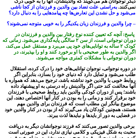
دیگر
نوجوانان هم می‌گویند که والدینشان، آنها را به خوبی درک
نمی‌کنند.
به‌راستی علت تضاد بین والدین و فرزندان از کجا ناشی
می‌شود و حل نشدن این تعارض‌ها چه پیامد‌هایی را به دنبال دارد؟
– چرا والدین و فرزندان زبان یکدیگر را به خوبی متوجه نمی‌شوند؟
پاسخ: آنچه که تعیین کننده نوع رفتار بین والدین و فرزندان در
دوران نوجوانی است، از سن ۲ سالگی پایه‌گذاری می‌شود. زمانی که
کودک ۲ ساله به توانایی‌های خود پی می‌برد و مستقل عمل می‌کند،
اگر والدین به طور صحیحی با او برخورد کنند و او را بپذیرند، در
دوران نوجوانی با مشکلات کمتری مواجه می‌شوند.
در دوره نوجوانی، نوجوان توانایی‌های خود را درک کرده، استقلال
طلب می‌شود و تمایل دارد که دنیای خود را بسازد، بنابراین اگر
روابط خوبی با والدین خود نداشته باشد، ترجیح می‌دهد که همواره با
آنها مخالفت کند حتی اگر والدینش راه درستی به او پیشنهاد داده
باشند؛ پس از دوران کودکی والدین باید روابط صحیحی با فرزندان
خود برقرار کنند و زمانی را به بودن در کنار آنها اختصاص دهند، این
موضوع بیانگر این مطلب است که فرزندان برای والدین مهم
هستند، همچنین کودکان یاد می‌گیرند که از بودن در کنار والدین خود
در فضایی به دور از باید‌ها و نباید‌ها لذت ببرند.
برخی والدین تصور می‌کنند که فرزند نوجوانشان دیگر به دریافت
محبت به شکل فیزیکی و کلامی نیازی ندارد، این در صورتی است
که در دوران نوجوانی فرد ترجیح می‌دهد بیشتر در دنیای خود فرو