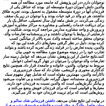
نوجوانان دارد.»در این پژوهش که جامعه مورد مطالعه آن همه
والدین دانش آموزان دورۀ متوسطه ای بودند که حداقل یکی از
فرزندان آنها در دورۀ متوسطه مشغول به تحصیل بودند، تجربه طلاق
نداشتند، هر دو والد در قید حیات بودند و با نوجوان در زیر یک سقف
زندگی می‌کردند، در شش ماهه اول سال تحصیلی، حداقل یک بار
برای دریافت خدمات راهنمایی و مشاوره به مراکز مشاوره آموزش
و پرورش و واحد مشاوره مدارس مراجعه کرده بودند، شکایت و
نارضایتی از روابط با نوجوان داشتند و در پرسشنامه تعارضات والد-
نوجوان محقق ساخته (نسخه والد)، نمره بالاتر از میانگین کسب
کرده بودند. دلیل در نظر گرفتن معیارهای ذکر شده این بود که
والدین، پدیده تعارض را در فرایند زندگی تجربه کرده باشند و بتوانند
تجارب خود را در زمینه موضوع مورد مطالعه به خوبی بیان
کنند.نتایج حاصل از این پژوهش، نشان می‌دهد که عوامل زمینه ساز
تعارضات والد-نوجوان را می‌توان در چهار گروه اصلی (عوامل
مربوط به نوجوان، والدین، خانواده و جامعه)، قرار داد. همچنین نتایج
کدگذاری محوری و گزینشی، نشان داد که سبک فرزندپروری
ناکارآمد والدین، مهمترین مقوله است که شامل چهار مفهوم سبک
فرزندپروری مستبدانه، سهل گیرانه، طردکننده و بی تفاوت می‌شود
و بیانگر نگرش‌هایی است که والدین نسبت به فرزندان خود دارند،
معیارها و قوانینی است که برای فرزندان خویش وضع می‌کنند و
روش‌هایی است که برای تربیت فرزندان خود به کار می‌گیرند.
در نهایت این نتایج نشان می‌دهد،
داشتن فرزندانی شاد، سالم و
مولد، حاصل والدگری مؤثر است و خانواده و شیوه فرزندپروری از