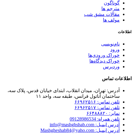
گوناگون
مترجم ها
مقالات مشق شب
مولف ها
اطلاعات
نام‌نویسی
ورود
خوراک ورودی‌ها
خوراک دیدگاه‌ها
وردپرس
اطلاعات تماس
آدرس: تهران، میدان انقلاب، ابتدای خیابان قدس، پلاک سه،
ساختمان آناتول فرانس، طبقه سه، واحد ۱۱
تلفن تماس: ۶۶۹۶۲۵۱۶
تلفن تماس: ۶۶۹۶۲۵۱۷
نمابر: ۶۶۴۸۸۸۲۰
تلفن همراه: 09128986534
آدرس ایمیل: info@mashghshab.com
آدرس ایمیل: Mashgheshab84@yaho.com