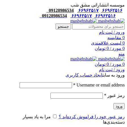
موسسه انتشاراتی مشق شب
09128986534
۶۶۹۶۲۵۱۷
۶۶۹۶۲۵۱۶
09128986534
۶۶۹۶۲۵۱۷
۶۶۹۶۲۵۱۶
جستجو
ورود / ثبت نام
0
مقایسه
0
لیست علاقمندی
0
مورد
/
0
تومان
منو
0
مورد
/
0
تومان
ورود / ثبت نام
ورود به سایت
ایجاد حساب کاربری
*
Username or email address
رمز عبور
*
ورود
رمز عبور خود را فراموش کرده‌اید ؟
مرا به یاد بسپار
دسته‌بندی‌ها