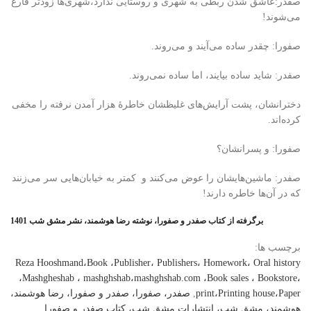
صفدر:عاشق شدن ربطی به شهری و روستایی ندارد،شهری‌ها زودتر فارغ
می‌شوند!
صفورا: چقدر ساده می‌آیند و می‌روند.
صفدر: شاید ساده بیایند، اما ساده نمی‌روند.
دخترانشان، پشت آرایش‌های غلیظشان خاطرهٔ هزار آمدن نرفته را مخفی
کرده‌اند.
صفورا: و پسرانشان؟
صفدر: ماشین‌هایشان را عوض می‌کنند و کمتر به خیابان‌هایی سر می‌زنند
که در آن‌ها خاطره دارند!
برگرفته از کتاب صفدر و صفورا، نوشته رضا هوشمند، نشر مشق شب 1401
برچسب ها:
Reza Hooshmand،Book ،Publisher، Publishers، Homework، Oral history
،Mashgheshab ، mashghshab،mashghshab.com ،Book sales ، Bookstore،
print،Printing house،Paper
,
صفدر، صفورا، صفدر و صفورا، رضا هوشمند،
هوشمند، مشق شب، انتشارات مشق شب، کتاب صفدر و صفورا