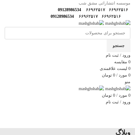
موسسه انتشاراتی مشق شب
09128986534
۶۶۹۶۲۵۱۷
۶۶۹۶۲۵۱۶
09128986534
۶۶۹۶۲۵۱۷
۶۶۹۶۲۵۱۶
جستجو
ورود / ثبت نام
0
مقایسه
0
لیست علاقمندی
0
مورد
/
0
تومان
منو
0
مورد
/
0
تومان
ورود / ثبت نام
دسته‌بندی‌ها
خانه
فروشگاه
مولف‌ها و مترجم ها
کارگاه های مهارتی
گالری مشق شب
سوالات متداول
اخبار مشق شب
سایر آثار
درباره ما
تماس با ما
وبلاگ