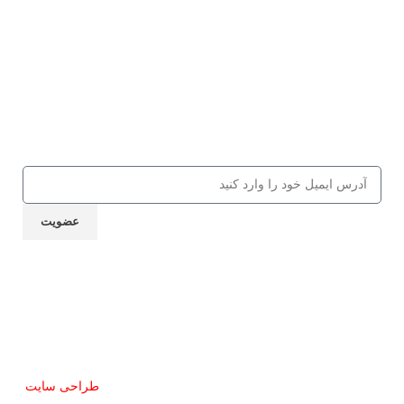
عضویت در باشگاه مشق شب
جهت دریافت 10% تخفیف از کالاها و
کلاس‌های مهارتی، کافه کتاب، جلسات و
... ایمیل خود را ارسال نمایید
عضویت
نماد اعتماد
تمام حقوق این سایت برای مشق شب محفوظ است.
طراحی سایت