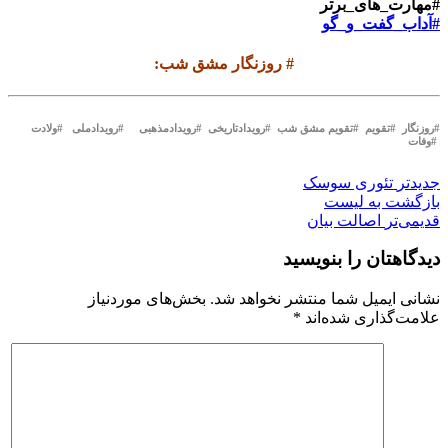
#مهارت_های_برتر
#آداب_گفت_و_گو
#
روزنگار مشق شب
:
#روزنگار #تقویم #تقویم مشق شب #رویدادتاریخی #رویدادمذهبی #رویدادملی #ولادت
#وفات
جدیدتر
تئوری سوسک
بازگشت بە لیست
قدیمی‌تر
اصالت بیان
دیدگاهتان را بنویسید
نشانی ایمیل شما منتشر نخواهد شد.
بخش‌های موردنیاز
علامت‌گذاری شده‌اند
*