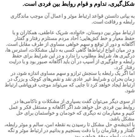
شکل‌گیری، تداوم و قوام روابط بین فردی است.
به بیانی دانستن قواعد ارتباط موثر و اعمال آن موجب ماندگاری
رابطه و رفاقت است.
ارتباط موثر بین دوستان، خانواده، شریک عاطفی، همکاران و با
حفظ معیار و خط کش‌هایی؛ آحاد مردم مستلزم رفتار و گفتار
آگاهانه و دور از توقع و سهم خواهی مساوی از طرف مقابل است.
و در میان انواع ارتباط‌ها گاهی کسی به دلیل مشکلات، استرس ها،
درگیری ها، شرایط مطلوب را ندارد و در این شرایط برای حفظ
رابطه و جلوگیری از آسیب در آن باید آگاهانه صبور بود و با درایت
رفتار کرد.
اما اگر یک رابطه با سنجش ترازو و سهم مساوی اندازه شود، در
زمان بحران و شرایط غیر عادی نقد و نقص‌های کوچک و بزرگ در
ارتباط ایجاد خواهد کرد تا جایی که می‌تواند موجب فروپاشی ارتباط
شود.
از سوی دیگر می‌توان گفت بسیاری از مشکلات و ناکامی‌ها در
روابط بین فردی حل خواهد شد اگر آگاهانه و مستقل فکر و عمل
کنیم و معیارمان نه دیگری که خودمان و خواستمان برای حل
مشکل باشد.
با اندیشه‌یِ حل مشکل تا رسیدن به نقطه امن، سالم و موثر رابطه،
گفتار و رفتارمان را با دقت بسنجیم و بدانیم در ارتباط موثر و نگه
داشت رابطه موفق خواهیم بود.