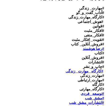
#مهارت_ زندگی
#آداب_گفت_و_گو
#کارگاه_مهارت_زندگی
#هوش_اجتماعی
#قوانین
#افکار_مثبت
#افکار_منفی
#تقویت_ افکار_مثبت
#فروش_آنلاین_ کتاب
#رضا هوشمند
#کتاب
#فروش_آنلاین
#انتشارات
#چاپ_و_نشر
#کارگاه _مهارت _زندگی
#مهارت_زندگی
#مهارت_ارتباطی
#کارگاه
#کارگاه_مهارتی
#توسعه _فردی
#مشق_شب
#انتشارات_مشق_شب