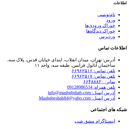
اطلاعات
نام‌نویسی
ورود
خوراک ورودی‌ها
خوراک دیدگاه‌ها
وردپرس
اطلاعات تماس
آدرس: تهران، میدان انقلاب، ابتدای خیابان قدس، پلاک سه،
ساختمان آناتول فرانس، طبقه سه، واحد ۱۱
تلفن تماس: ۶۶۹۶۲۵۱۶
تلفن تماس: ۶۶۹۶۲۵۱۷
نمابر: ۶۶۴۸۸۸۲۰
تلفن همراه: 09128986534
آدرس ایمیل: info@mashghshab.com
آدرس ایمیل: Mashgheshab84@yaho.com
شبکه های اجتماعی
اینستاگرام مشق شب