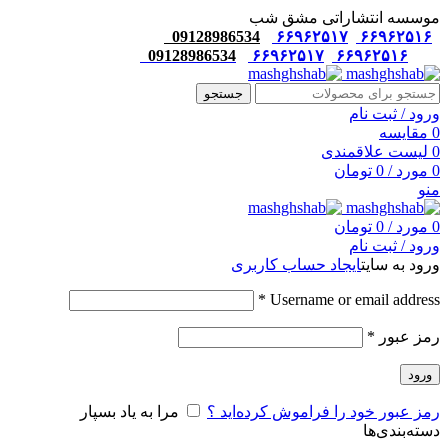
موسسه انتشاراتی مشق شب
09128986534
۶۶۹۶۲۵۱۷
۶۶۹۶۲۵۱۶
09128986534
۶۶۹۶۲۵۱۷
۶۶۹۶۲۵۱۶
جستجو
ورود / ثبت نام
0
مقایسه
0
لیست علاقمندی
0
مورد
/
0
تومان
منو
0
مورد
/
0
تومان
ورود / ثبت نام
ورود به سایت
ایجاد حساب کاربری
*
Username or email address
رمز عبور
*
ورود
رمز عبور خود را فراموش کرده‌اید ؟
مرا به یاد بسپار
دسته‌بندی‌ها