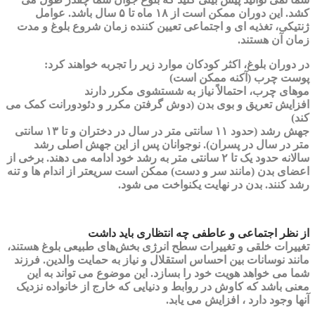
کشد. این دوران ممکن است از ۱۸ ماه تا ۵ سال باشد. عوامل
ژنتیکی، تغذیه ای و اجتماعی تعیین کننده زمان شروع بلوغ و مدت
زمان آن هستند.
در دوران بلوغ، اکثر کودکان موارد زیر را تجربه خواهند کرد:
پوست چرب (آکنه ممکن است)
موهای چرب، احتمالاً نیاز به شستشوی مکرر دارند
افزایش تعریق و بوی بدن (دوش گرفتن مکرر و دئودورانت کمک می
کند)
جهش رشد (حدود ۱۱ سانتی متر در سال در دختران و تا ۱۳ سانتی
متر در سال در پسران). نوجوانان پس از این جهش اصلی رشد
سالانه حدود یک تا ۲ سانتی متر به رشد خود ادامه می دهند. برخی از
اعضای بدن (مانند سر و دست) ممکن است سریعتر از اندام ها و تنه
رشد کنند. بدن در نهایت یکنواخت می شود.
از نظر اجتماعی و عاطفی چه انتظاری باید داشت
تغییرات خلقی و تغییرات سطح انرژی بخش‌های طبیعی بلوغ هستند،
مانند نوسانات بین احساس استقلال و نیاز به حمایت والدین. فرزند
شما می خواهد هویت خود را بسازد. این موضوع می تواند به این
معنی باشد که کاوش در روابط و دنیایی که خارج از خانواده نزدیک
آنها وجود دارد ، افزایش می یابد.