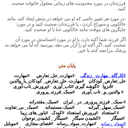
فرزندتان در مورد محدودیت های زمانی معقول خانواده صحبت
کنید.
-در مورد هر تغییر دائمی که او می خواهد در بدنش ایجاد کند، مانند
خالکوبی و سوراخ کردن ، با فرزندتان صحبت کنید و در مورد
جایگزین های موقت مانند خالکوبی حنا با او صحبت کنید.
اگر فرزند شما آکنه دارد، با او در مورد احساسش در مورد آن
صحبت کنید. اگر آکنه او را آزار می دهد، بپرسید که آیا می خواهد به
پزشک مراجعه کنند یا خیر.
پایان متن
#کارگاه _مهارت _زندگی
#مهارت_حل_تعارض #مهارت-
حل_تعارض_کودکان #مهارت- حل_تعارض_ کودکان_با_والدین
#انزوا #گوشه گیری
#تاب_آوری #پرورش_تاب-آوری
# والدین_و_ تاب_آوری
#سبک_فرزند_پروری
# سبک_ فرزند_پروری_ در _ ایران #سبک_مقتدرانه
#سبک_سهل_گیرانه #سبک-مستبدانه #سبک_ بی_تفاوت
# استعداد #پرورش استعداد #کودک #باور_های_زیبا
#سیگار #کشیدن سیگار #سیگار _کشیدن_نوجوان
#سواد_رسانه
#مهارت_سواد_رسانه
#فضای-مجازی
#موبایل