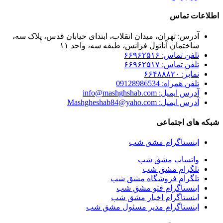
اطلاعات تماس
آدرس: تهران، میدان انقلاب، ابتدای خیابان قدس، پلاک سه،
ساختمان آناتول فرانس، طبقه سه، واحد ۱۱
تلفن تماس: ۶۶۹۶۲۵۱۶
تلفن تماس: ۶۶۹۶۲۵۱۷
نمابر: ۶۶۴۸۸۸۲۰
تلفن همراه: 09128986534
آدرس ایمیل: info@mashghshab.com
آدرس ایمیل: Mashgheshab84@yaho.com
شبکه های اجتماعی
اینستاگرام مشق شب
واتساپ مشق شب
تلگرام مشق شب
تلگرام فروشگاه مشق شب
اینستاگرام فتو مشق شب
اینستاگرام اخبار مشق شب
اینستاگرام مدیر مسئول مشق شب