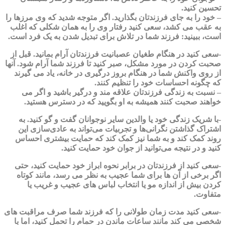
تحسین کنید.
– خود را به جای فرزندتان بگذارید. اگر متوجه شدید که وی مرزها را
به عقب می کشد، سعی کنید رفتار وی را به همان شکلی که اغلب
است، ببینید: فرزند شما در تلاش برای تبدیل شدن به یک فرد است.
-سعی کنید در هنگام طغیان عصبانیت فرزندتان آرام بمانید. قبل از
صحبت کردن در مورد مشکل، صبر کنید تا فرزند شما آرام شود. آنها
از روی واکنش شما در هنگام بروز درگیری در خانه، یاد می گیرند
که چگونه احساسات خود را تنظیم کنند.
– نسبت به زندگی فرزندتان علاقه مند و درگیر باشید و اگر می
خواهند صحبت کنند همیشه به او بگویید که در دسترس هستید.
-با شریک زندگی خود یا والدین سایر نوجوانان گفت و گو کنید. به
اشتراک گذاشتن نگرانی‌ها و تجربیات می‌تواند به عادی‌سازی این
روند کمک کند و به شما نیز کمک کند که حمایت بیشتری احساس
کنید و در نتیجه می‌توانید از جوان خود حمایت کنید.
-سعی کنید از فرزندتان در برابر نحوه ابراز خود حمایت کنید، حتی
اگر برخی از آن ها برای شما عجیب به نظر می رسد، مانند کوتاه
کردن بیش از اندازه مو یا انتخاب لباس های عجیب و غریب یا
متفاوت.
-سعی کنید مدت زمان طولانی را که فرزند شما صرف مراقبت های
شخصی می کند مانند ساعات ماندن در حمام را تحمل کنید، اما با