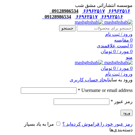
موسسه انتشاراتی مشق شب
09128986534
۶۶۹۶۲۵۱۷
۶۶۹۶۲۵۱۶
09128986534
۶۶۹۶۲۵۱۷
۶۶۹۶۲۵۱۶
جستجو
ورود / ثبت نام
0
مقایسه
0
لیست علاقمندی
0
مورد
/
0
تومان
منو
0
مورد
/
0
تومان
ورود / ثبت نام
ورود به سایت
ایجاد حساب کاربری
*
Username or email address
رمز عبور
*
ورود
رمز عبور خود را فراموش کرده‌اید ؟
مرا به یاد بسپار
دسته‌بندی‌ها