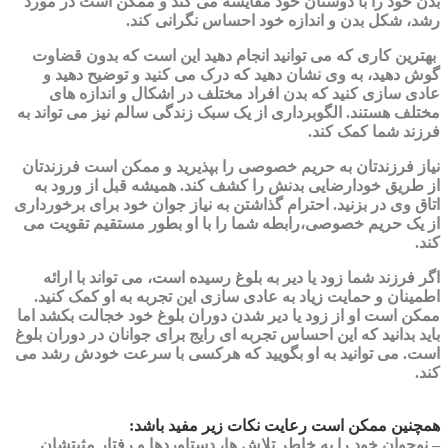
بدن خود را با دوستان خود مقایسه می کند و ممکن است در مورد
رشد، شکل بدن و اندازه خود احساس نگرانی کند.
بهترین کاری که می توانید انجام دهید این است که بدون قضاوت
گوش دهید، به وی نشان دهید که درک می کنید و توضیح دهید و
عادی سازی کنید که بدن افراد مختلف در اشکال و اندازه های
مختلف هستند. الگوبرداری از یک سبک زندگی سالم نیز می تواند به
فرزند شما کمک کند.
نیاز فرزندتان به حریم خصوصی را بپذیرید و ممکن است فرزندتان
از طریق خودارضایی بدنش را کشف کند. همیشه قبل از ورود به
اتاق وی در بزنید. احترام گذاشتن به نیاز جوان خود برای برخورداری
از یک حریم خصوصی،رابطه شما را با او بطور مستقیم تقویت می
کند.
اگر فرزند شما زود یا دیر به بلوغ رسیده است، می تواند با ارائه
اطمینان و حمایت زیاد به عادی سازی این تجربه به او کمک کنید.
ممکن است او از زود یا دیر شدن دوران بلوغ خود خجالت بکشد اما
باید بدانید که این احساس تجربه ای رایج برای جوانان در دوران بلوغ
است. می توانید به او بگویید که هرکسی با سرعت خودش رشد می
کند.
همچنین ممکن است رعایت نکات زیر مفید باشد:
– نوجوان خود را به خاطر تلاش ها، دستاوردها و رفتار مثبتشان