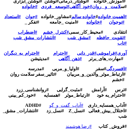
#آموزش_خانواده
#نوشتار_درمانی
#نوشتن
#نوشتن_ابزاری
#س
لامت _و _روان
#خود_آگاهی
#توسعه _فردی
#خانواده
#اهمیت خانواده
#
خانواده سالم
#مشاور_خانواده
#جوان
#استعداد
#نوجوان
#خانواده
#امنیت _جامعه
#تفکر _
انتقادی
#محیط_کار_سمی
#کنترل_خشم
#اضطراب
#تقویت_حافظه
#مشق_شب
#انتشارات_مشق_شب
#تاب
آوری
#فراموشی
#قدر_دانی
#احترام
#احترام_به_دیگران
#مهارت_های_برتر
#ذهن_آگاهی
#مدیتیشن
#افسردگی
#سفر
#اولیا_و_مربی
#مدرسه
#ارتباط_موثر_والدین_و_مربیان
#تاثیر_سفر سلامت روان
#خشم
#ترس
#آرامش
#مثبت_گرایی
#روانشناسی_زرد
#احترام_به خود
#ارتباط_موثر
#همسایه
#خود_کم_بینی
#آداب_همسایه_داری
#آداب_گفت_و_گو
#ADHD
#اختلال_بیش_فعالی
#نسل_Z
#نسل_زد
#انتشارات_ مشق_
شب
#فروش_ کتاب
#رضا هوشمند