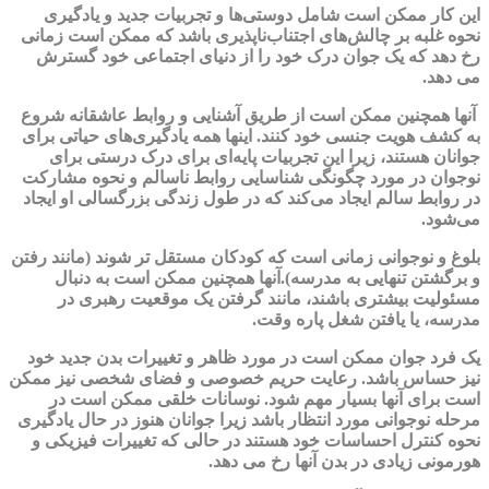
این کار ممکن است شامل دوستی‌ها و تجربیات جدید و یادگیری
نحوه غلبه بر چالش‌های اجتناب‌ناپذیری باشد که ممکن است زمانی
رخ دهد که یک جوان درک خود را از دنیای اجتماعی خود گسترش
می دهد.
آنها همچنین ممکن است از طریق آشنایی و روابط عاشقانه شروع
به کشف هویت جنسی خود کنند. اینها همه یادگیری‌های حیاتی برای
جوانان هستند، زیرا این تجربیات پایه‌ای برای درک درستی برای
نوجوان در مورد چگونگی شناسایی روابط ناسالم و نحوه مشارکت
در روابط سالم ایجاد می‌کند که در طول زندگی بزرگسالی او ایجاد
می‌شود.
بلوغ و نوجوانی زمانی است که کودکان مستقل تر شوند (مانند رفتن
و برگشتن تنهایی به مدرسه).آنها همچنین ممکن است به دنبال
مسئولیت بیشتری باشند، مانند گرفتن یک موقعیت رهبری در
مدرسه، یا یافتن شغل پاره وقت.
یک فرد جوان ممکن است در مورد ظاهر و تغییرات بدن جدید خود
نیز حساس باشد. رعایت حریم خصوصی و فضای شخصی نیز ممکن
است برای آنها بسیار مهم شود. نوسانات خلقی ممکن است در
مرحله نوجوانی مورد انتظار باشد زیرا جوانان هنوز در حال یادگیری
نحوه کنترل احساسات خود هستند در حالی که تغییرات فیزیکی و
هورمونی زیادی در بدن آنها رخ می دهد.