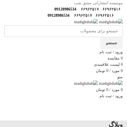
موسسه انتشاراتی مشق شب
09128986534
۶۶۹۶۲۵۱۷
۶۶۹۶۲۵۱۶
09128986534
۶۶۹۶۲۵۱۷
۶۶۹۶۲۵۱۶
جستجو
ورود / ثبت نام
0
مقایسه
0
لیست علاقمندی
0
مورد
/
0
تومان
منو
0
مورد
/
0
تومان
ورود / ثبت نام
دسته‌بندی‌ها
خانه
فروشگاه
مولف‌ها و مترجم ها
کارگاه های مهارتی
گالری مشق شب
سوالات متداول
اخبار مشق شب
سایر آثار
درباره ما
تماس با ما
وبلاگ