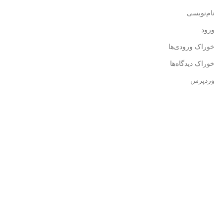
نام‌نویسی
ورود
خوراک ورودی‌ها
خوراک دیدگاه‌ها
وردپرس
اطلاعات تماس
آدرس: تهران، میدان انقلاب، ابتدای خیابان قدس، پلاک سه،
ساختمان آناتول فرانس، طبقه سه، واحد ۱۱
تلفن تماس: ۶۶۹۶۲۵۱۶
تلفن تماس: ۶۶۹۶۲۵۱۷
نمابر: ۶۶۴۸۸۸۲۰
تلفن همراه: 09128986534