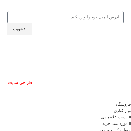
... ایمیل خود را ارسال نمایید
عضویت
نماد اعتماد
تمام حقوق این سایت برای مشق شب محفوظ است.
طراحی سایت
توسط آرشیتاوب
فروشگاه
نوار کناری
0
لیست علاقمندی
0
مورد
سبد خرید
حساب کاربری من