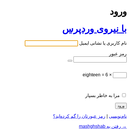
ورود
با نیروی وردپرس
نام کاربری یا نشانی ایمیل
رمز عبور
× 6 = eighteen
مرا به خاطر بسپار
نام‌نویسی
|
رمز عبورتان را گم کرده‌اید؟
→ رفتن به mashghshab