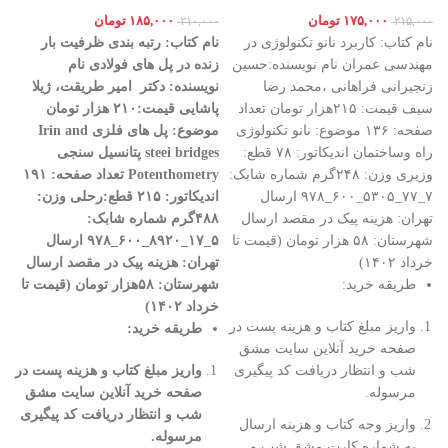
۱۷۵,۰۰۰
تومان
۱۸۵,۰۰۰
تومان
۲۱۰,۰۰۰
۲۱۵,۰۰۰
نام کتاب: کاربرد نانو تکنولوژی در
نام کتاب: رتبه بندی ظرفیت بار
مهندسی عمران نام نویسنده:حسین
زنده در پل های فولادی
نام
زنجیرانی فراهانی ،محمد رضا
نویسنده: دکتر امیر طریقت، ژیلا
سیف قیمت: ۲۱۵هزار تومان تعداد
پاشایی
قیمت:۲۱۰ هزار تومان
صفحه: ۱۳۶ موضوع: نانو تکنولوژی
موضوع:
پل های فلزی
Irin and
راه وساختمان اندیکاتور: ۷۸ قطع:
steei bridges
پتانسیل سنجی
وزیری وزن: ۲۴۸گرم شماره شابک:
Potenthometry
تعداد صفحه: ۱۹۱
۷_۷۷_۵۳۰۵_۶۰۰_۹۷۸ ارسال
اندیکاتور: ۲۱۵
قطع
:
رحلی
وزن:
تهران: هزینه پیک در مقصد ارسال
۴۸۸گرم
شماره شابک:
شهرستان: ۵۸ هزار تومان (قیمت تا
۵
_۱۷_۸۹۲۰_۶۰۰_۹۷۸
ارسال
خرداد ۱۴۰۲)
تهران
:
هزینه پیک در مقصد
ارسال
طریقه خرید:
شهرستان: ۵۸هزار تومان (قیمت تا
خرداد ۱۴۰۲)
واریز مبلغ کتاب و هزینه پست در
طریقه خرید
:
صفحه خرید آنلاین سایت مشق
شب و انتظار دریافت کد پیگیری
واریز مبلغ کتاب و هزینه پست در
مرسوله.
صفحه خرید آنلاین سایت مشق
شب و انتظار دریافت کد پیگیری
واریز وجه کتاب و هزینه ارسال
مرسوله
.
به شماره کارت مشق شب و