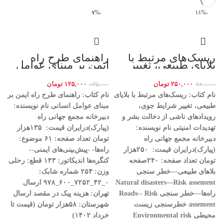
-۷%
-۱۱%
ریسک‌های مرتبط با
راهنمای طرح راه
بلایای طبیعی، تغییر
ایمن بر مبنای عوامل
شرایط جوی،
انسانی
رویدادهای ناشی از
۲۵۰,۰۰۰
تومان
۱۲۵,۰۰۰
تومان
۲۸۰,۰۰۰
دخالت بشر و تهدیدات
۱۳۵,۰۰۰
امنیتی
نام کتاب: ریسک‌های مرتبط با بلایای
نام کتاب: راهنمای طرح راه ایمن بر
طبیعی، تغییر شرایط جوی،
مبنای عوامل انسانی
نام نویسنده:
رویدادهای ناشی از دخالت بشر و
دبیرخانه مجمع جهانی راه
تهدیدات امنیتی
نام نویسنده:
(پیارک)درایران
قیمت: ۱۳۵هزار
دبیرخانه مجمع جهانی راه
تومان
تعداد صفحه: ۶۱
موضوع:
(پیارک)درایران
قیمت: ۲۵۰هزار
راه‌ها- -پیش‌بینی‌های ایمنی‌--
تومان
تعداد صفحه: ۲۴۰صفحه
کنگره‌ها
اندیکاتور: ۱۴۳
قطع
:
رحلی
بلاهای طبیعی—خطر سنجی
وزن: ۲۵۴
شماره شابک:
Natural disasters—Risk assement
۰
_۴۲_۷۲۵۲_۶۰۰_۹۷۸
ارسال
راه‌ها—خطر سنجی
Roads-- Risk
تهران
:
هزینه پیک در مقصد
ارسال
assement
خطرسنجی زیست
شهرستان: ۵۸هزار تومان (قیمت تا
محیطی
Environmental risk
خرداد ۱۴۰۲)