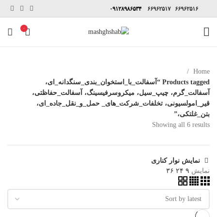
۰۹۱۲۸۹۸۶۵۳۴
۶۶۹۶۲۵۱۷
۶۶۹۶۲۵۱۶
۰
Home
Products tagged “آسفالت_با_استخوان_بندی_سنگدانه_ای،
آسفالت_گرم، چیپ_سیل، میکروسرفیسینگ، آسفالت_حفاظتی،
قیر_امولسیونی، تخلفات_شرکت_های_ حمل_و_نقل_جاده_ای،
بتن_غلتکی،”
Showing all 6 results
نمایش نوار کناری
نمایش
۹
۲۴
۳۶