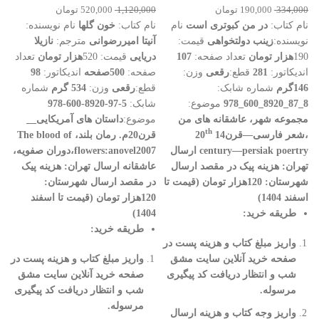
334,000
190,000
تومان
1,120,000
520,000
تومان
نام کتاب:
در من کبوتری است
نام
نام کتاب:
خون گلها
نام نویسنده:
نویسنده:
زینب دولتخواهی
قیمت:
آنیتا امیررضوانی
مترجم:
نازیلا
190
هزار تومان
تعداد صفحه:
107
دریایی
قیمت: 520
هزار تومان
تعداد
اندیکاتور:
281
قطع:
رقعی
وزن:
صفحه:
500صفحه
اندیکاتور:
98
146گرم
شماره شابک:
قطع:
رقعی
وزن:
534 گرم
شماره
8_87_8920_600_978
موضوع:
شابک:
5-97-8920-600-978
مجموعه شهر، عاشقانه های من
موضوع:
داستان های آمریکایی__
th
،
شعر فارسی
—
قرن14
20
قرن20م.
رمان بلند،
The blood of
century—persiak poertry
ارسال
flowers:anovel2007،دوران صفویه،
تهران
:
هزینه پیک در مقصد
ارسال
عاشقانه
ارسال تهران
:
هزینه پیک
شهرستان: 120هزار تومان (قیمت تا
در مقصد
ارسال شهرستان:
اسفند 1404)
120هزار تومان (قیمت تا اسفند
طریقه خرید
:
1404)
طریقه خرید
:
واریز مبلغ کتاب و هزینه پست در
صفحه خرید آنلاین سایت مشق
واریز مبلغ کتاب و هزینه پست در
شب و انتظار دریافت کد پیگیری
صفحه خرید آنلاین سایت مشق
مرسوله
.
شب و انتظار دریافت کد پیگیری
مرسوله
.
واریز وجه کتاب و هزینه ارسال