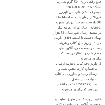
قطع:
رقعی
وزن:
534 گرم
شماره
شابک:
5-97-8920-600-978
موضوع:
داستان های آمریکایی__
قرن20م.
رمان بلند،
The blood of
flowers:anovel2007،دوران صفویه،
عاشقانه
ارسال تهران:
هزینه پیک
در مقصد
ارسال شهرستان:
58 هزار
تومان (قیمت تا اسفند 1401)
طریقه
خرید: .
واریز مبلغ کتاب و هزینه
پست در صفحه خرید آنلاین سایت
مشق شب و انتظار دریافت کد
پیگیری مرسوله.
واریز وجه کتاب و هزینه ارسال
به شماره کارت مشق شب و
ارسال رسید و یادآوری نام کتاب
به وات ساپ مشق
شب(۰۲۱۶۶۹۶۲۵۱۷) و انتظار
دریافت کد پیگیری مرسوله
علاوه بر پرداخت از طریق سایت و
به صورت آنلاین، می‌توانید به کارت