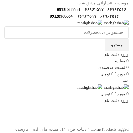
موسسه انتشاراتی مشق شب
09128986534
۶۶۹۶۲۵۱۷
۶۶۹۶۲۵۱۶
09128986534
۶۶۹۶۲۵۱۷
۶۶۹۶۲۵۱۶
جستجو
ورود / ثبت نام
0
مقایسه
0
لیست علاقمندی
0
مورد
/
0
تومان
منو
0
مورد
/
0
تومان
ورود / ثبت نام
دسته‌بندی‌ها
خانه
فروشگاه
مولف‌ها و مترجم ها
کارگاه های مهارتی
گالری مشق شب
سوالات متداول
اخبار مشق شب
سایر آثار
درباره ما
تماس با ما
Home
Products tagged “ادبیات_قرن_14، قطعه_های_ادبی_فارسی،