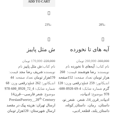
ADD TO CART
-23%
-28%
آیه های تا نخورده
ش مثل پاییز
360,000
260,000
تومان
220,000
170,000
تومان
نام کتاب
: آیه‌های تا نخورده
نام
نام کتاب
:ش مثل پاییز
نام
نویسنده:
رضا هوشمند
قیمت
: 260
نویسنده:
شریف رضا مجد
قیمت:
هزار تومان
تعداد صفحه
: 152صفحه
170هزار تومان
تعداد صفحه:
44
اندیکاتور
: 259
قطع
:
رقعی
وزن
: 120
اندیکاتور
: 262
قطع
:
رقعی
وزن:
68
گرم
شماره شابک
: 4-69-8920-600-
شماره شابک
: 4
_72_8920_600-978
978
موضوع
:
ادبیات،
موضوع:
شعر فارسی
—
قرن14
th
ادبیات_قرن_14، شعر، شعر_نو،
Century
PersianPoertry__20
داستان، رمان، داستان_کوتاه،
ارسال تهران
:
هزینه پیک در مقصد
داستان_بلند، قطعه_ادبی،
ارسال شهرستان: 120هزار تومان