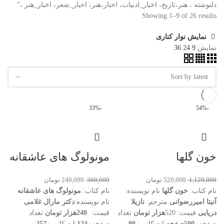
دلنوشته ، هنر،تاریخ، اخبار_ادبیات، اخبار،هنر، اخبار_شعر، اخبار_هنر ،”
Showing 1–9 of 26 results
نمایش نوار کناری
نمایش
9
24
36
-33%
-54%
خون گلها
مونولوگ های عاشقانه
1,120,000
520,000
تومان
360,000
240,000
تومان
نام کتاب:
خون گلها
نام نویسنده:
نام کتاب:
مونولوگ های عاشقانه
آنیتا امیررضوانی
مترجم:
نازیلا
نام نویسنده:
دکتر مارال غلامی
دریایی
قیمت: 520
هزار تومان
تعداد
قیمت:
240هزار تومان
تعداد
صفحه:
500صفحه
اندیکاتور:
98
صفحه:
124
اندیکاتور:
257