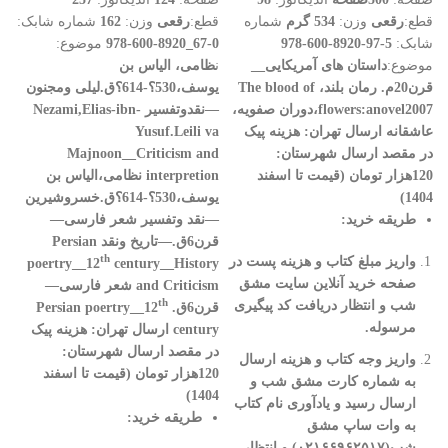
قطع:
رقعی
وزن:
534 گرم
شماره
قطع:
رقعی
وزن:
162
شماره شابک:
شابک:
5-97-8920-600-978
0-67_8920-600-978
موضوع:
موضوع:
داستان های آمریکایی__
ن
ظامی، الیاس بن
قرن20م.
رمان بلند،
The blood of
یوسف،530؟-614؟ق.لیلی ومجنون
flowers:anovel2007،دوران صفویه،
—نقدوتفسیر
Nezami,Elias-ibn-
عاشقانه
ارسال تهران
:
هزینه پیک
Yusuf.Leili va
در مقصد
ارسال شهرستان:
Majnoon__Criticism and
120هزار تومان (قیمت تا اسفند
interpretion
نظامی،الیاس بن
1404)
یوسف،530؟-614؟ق.خسروشیرین
طریقه خرید
:
—نقد وتفسیر
شعر فارسی—
قرن6ق.—تاریخ ونقد
Persian
th
واریز مبلغ کتاب و هزینه پست در
poertry__12
century__History
صفحه خرید آنلاین سایت مشق
and Criticism
شعر فارسی—
th
شب و انتظار دریافت کد پیگیری
قرن6ق.
Persian poertry__12
مرسوله
.
century
ارسال تهران
:
هزینه پیک
در مقصد
ارسال شهرستان:
واریز وجه کتاب و هزینه ارسال
120هزار تومان (قیمت تا اسفند
به شماره کارت مشق شب و
1404)
ارسال رسید و یادآوری نام کتاب
طریقه خرید
:
به وات ساپ مشق
شب(
۰۲۱۶۶۹۶۲۵۱۷)
و انتظار