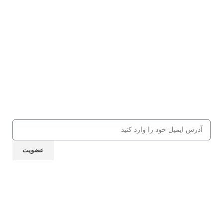
اینستاگرام فتو مشق شب
اینستاگرام اخبار مشق شب
اینستاگرام مدیر مسئول مشق شب
عضویت در باشگاه مشق شب
جهت دریافت 10% تخفیف از کالاها و
کلاس‌های مهارتی، کافه کتاب، جلسات و
... ایمیل خود را ارسال نمایید
عضویت
نماد اعتماد