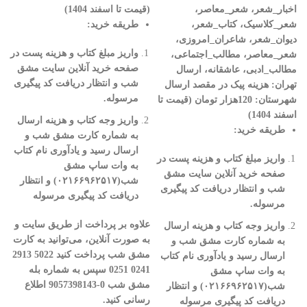
اخبار_شعر، شعر_معاصر،
(قیمت تا اسفند 1404)
شعر_کلاسیک، کتاب_شعر،
طریقه خرید
:
دیوان_شعر، شاعران_امروزی،
واریز مبلغ کتاب و هزینه پست در
شعر_معاصر،
مطالب_اجتماعی،
صفحه خرید آنلاین سایت مشق
مطالب_ادبی، عاشقانه،
ارسال
شب و انتظار دریافت کد پیگیری
تهران
:
هزینه پیک در مقصد
ارسال
مرسوله
.
شهرستان: 120هزار تومان (قیمت تا
اسفند 1404)
واریز وجه کتاب و هزینه ارسال
طریقه خرید
:
به شماره کارت مشق شب و
ارسال رسید و یادآوری نام کتاب
واریز مبلغ کتاب و هزینه پست در
به وات ساپ مشق
صفحه خرید آنلاین سایت مشق
شب(
۰۲۱۶۶۹۶۲۵۱۷)
و انتظار
شب و انتظار دریافت کد پیگیری
دریافت کد پیگیری مرسوله
مرسوله
.
علاوه بر پرداخت از طریق سایت و
واریز وجه کتاب و هزینه ارسال
به صورت آنلاین، می‌توانید به کارت
به شماره کارت مشق شب و
مشق شب پرداخت کنید
5022
2913
ارسال رسید و یادآوری نام کتاب
0241
0251
سپس به شماره بله
به وات ساپ مشق
مشق شب
0-9057398143
اطلاع
شب(
۰۲۱۶۶۹۶۲۵۱۷)
و انتظار
رسانی کنید
.
دریافت کد پیگیری مرسوله