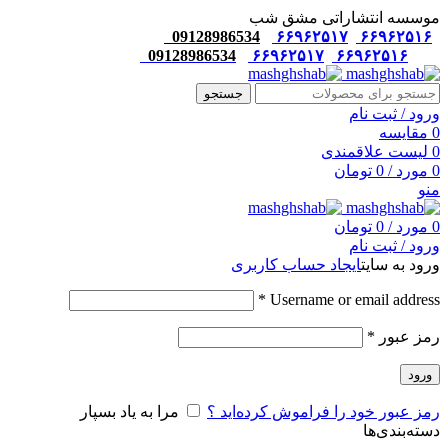
موسسه انتشاراتی مشق شب
09128986534
۶۶۹۶۲۵۱۷
۶۶۹۶۲۵۱۶
09128986534
۶۶۹۶۲۵۱۷
۶۶۹۶۲۵۱۶
جستجو
ورود / ثبت نام
0
مقایسه
0
لیست علاقمندی
0
مورد
/
0
تومان
منو
0
مورد
/
0
تومان
ورود / ثبت نام
ورود به سایت
ایجاد حساب کاربری
*
Username or email address
رمز عبور
*
ورود
رمز عبور خود را فراموش کرده‌اید ؟
مرا به یاد بسپار
دسته‌بندی‌ها