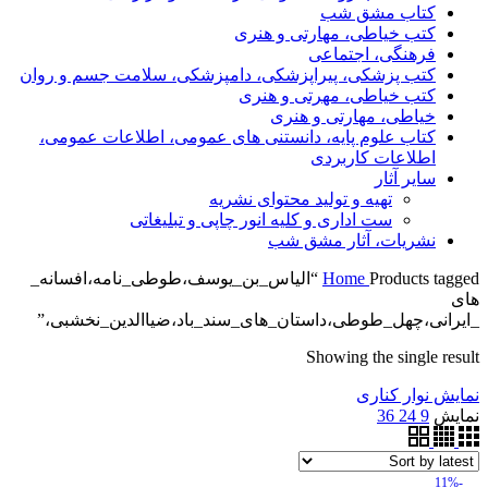
کتاب مشق شب
کتب خیاطی، مهارتی و هنری
فرهنگی، اجتماعی
کتب پزشکی، پیراپزشکی، دامپزشکی، سلامت جسم و روان
کتب خیاطی، مهرتی و هنری
خیاطی، مهارتی و هنری
کتاب علوم پایه، دانستنی های عمومی، اطلاعات عمومی،
اطلاعات کاربردی
سایر آثار
تهیه و تولید محتوای نشریه
ست اداری و کلیه انور چاپی و تبلیغاتی
نشریات، آثار مشق شب
Home
Products tagged “الیاس_بن_یوسف،طوطی_نامه،افسانه_
های
_ایرانی،چهل_طوطی،داستان_های_سند_باد،ضیاالدین_نخشبی،”
Showing the single result
نمایش نوار کناری
نمایش
9
24
36
-11%