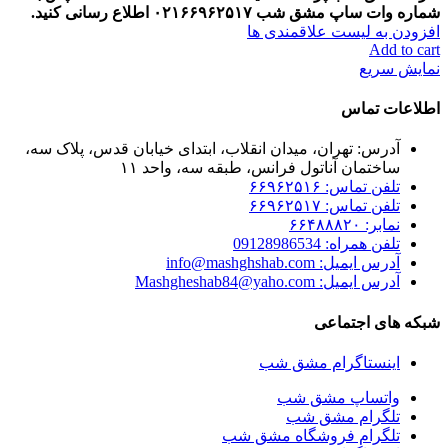
شماره وات ساپ مشق شب
۰۲۱۶۶۹۶۲۵۱۷
اطلاع رسانی کنید
.
افزودن به لیست علاقمندی ها
Add to cart
نمایش سریع
اطلاعات تماس
آدرس: تهران، میدان انقلاب، ابتدای خیابان قدس، پلاک سه،
ساختمان آناتول فرانس، طبقه سه، واحد ۱۱
تلفن تماس: ۶۶۹۶۲۵۱۶
تلفن تماس: ۶۶۹۶۲۵۱۷
نمابر: ۶۶۴۸۸۸۲۰
تلفن همراه: 09128986534
آدرس ایمیل: info@mashghshab.com
آدرس ایمیل: Mashgheshab84@yaho.com
شبکه های اجتماعی
اینستاگرام مشق شب
واتساپ مشق شب
تلگرام مشق شب
تلگرام فروشگاه مشق شب