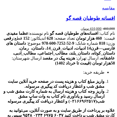
مقایسه
افسانه طوطیان قصه گو
460,000
410,000
تومان
نام کتاب:
افسانه‌های طوطیان قصه گو
نام نویسنده:
عظما مفیدی
قیمت:
460 هزار تومان
تعداد صفحه:
628
اندیکاتور:
152
قطع:
رقعی
وزن
: 818
شماره شابک:
9-52-7252-600-978
موضوع:
داستان های
فارسی
—
قرن14
ادبیات، ادبیات_قرن_14، داستان، رمان،
داستان_کوتاه، داستان_بلند،
مطالب_اجتماعی، مطالب_ادبی،
عاشقانه،
ارسال تهران:
هزینه پیک در مقصد
ارسال شهرستان:
58هزار تومان (قیمت تا خرداد 1402)
طریقه خرید:
واریز مبلغ کتاب و هزینه پست در صفحه خرید آنلاین سایت
مشق شب و انتظار دریافت کد پیگیری مرسوله
.
واریز وجه کتاب و هزینه ارسال به شماره کارت مشق شب و
ارسال رسید و یادآوری نام کتاب به وات ساپ مشق
شب(
۰۲۱۶۶۹۶۲۵۱۷)
و انتظار دریافت کد پیگیری مرسوله
علاوه بر پرداخت از طریق سایت و به صورت آنلاین، می‌توانید به
کارت مشق شب پرداخت کنید
۶۰۳۷
۶۹۷۵
۰۲۳۴
۹۵۴۸
سپس به