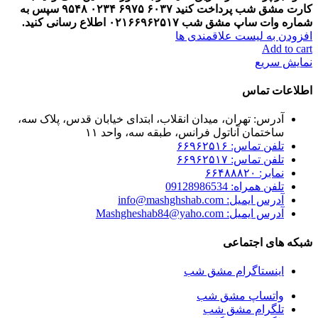
کارت مشق شب پرداخت کنید
۶۰۳۷
۶۹۷۵
۰۲۳۴
۹۵۴۸
سپس به
شماره وات ساپ مشق شب
۰۲۱۶۶۹۶۲۵۱۷ اطلاع رسانی کنید.
افزودن به لیست علاقمندی ها
Add to cart
نمایش سریع
اطلاعات تماس
آدرس: تهران، میدان انقلاب، ابتدای خیابان قدس، پلاک سه،
ساختمان آناتول فرانس، طبقه سه، واحد ۱۱
تلفن تماس: ۶۶۹۶۲۵۱۶
تلفن تماس: ۶۶۹۶۲۵۱۷
نمابر: ۶۶۴۸۸۸۲۰
تلفن همراه: 09128986534
آدرس ایمیل: info@mashghshab.com
آدرس ایمیل: Mashgheshab84@yaho.com
شبکه های اجتماعی
اینستاگرام مشق شب
واتساپ مشق شب
تلگرام مشق شب