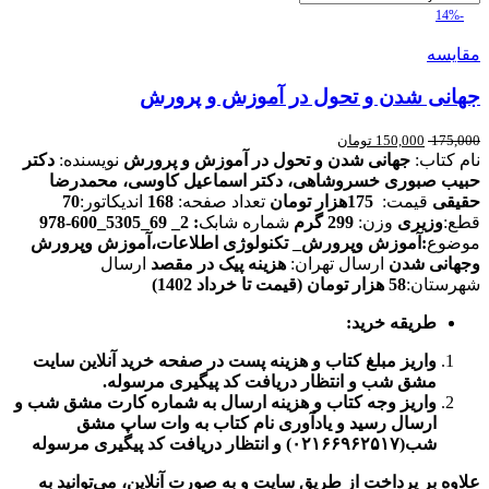
-14%
مقایسه
جهانی شدن و تحول در آموزش و پرورش
175,000
150,000
تومان
نام کتاب:
جهانی شدن و تحول در آموزش و پرورش
نویسنده:
دکتر
حبیب صبوری خسروشاهی، دکتر اسماعیل کاوسی، محمدرضا
حقیقی
قیمت:
175هزار
تومان
تعداد صفحه:
168
اندیکاتور:
70
قطع:
وزیری
وزن:
299 گرم
شماره شابک
: 2_ 69_5305_600‑978
موضوع
:
آموزش وپرورش_ تکنولوژی اطلاعات،آموزش وپرورش
وجهانی شدن
ارسال تهران:
هزینه پیک در مقصد
ارسال
شهرستان:
58
هزار تومان (قیمت تا خرداد 1402)
طریقه خرید
:
واریز مبلغ کتاب و هزینه پست در صفحه خرید آنلاین سایت
مشق شب و انتظار دریافت کد پیگیری مرسوله.
واریز وجه کتاب و هزینه ارسال به شماره کارت مشق شب و
ارسال رسید و یادآوری نام کتاب به وات ساپ مشق
شب(۰۲۱۶۶۹۶۲۵۱۷) و انتظار دریافت کد پیگیری مرسوله
علاوه بر پرداخت از طریق سایت و به صورت آنلاین، می‌توانید به