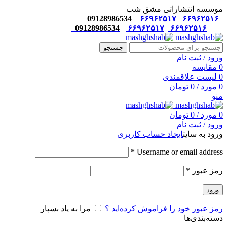
موسسه انتشاراتی مشق شب
09128986534
۶۶۹۶۲۵۱۷
۶۶۹۶۲۵۱۶
09128986534
۶۶۹۶۲۵۱۷
۶۶۹۶۲۵۱۶
جستجو
ورود / ثبت نام
0
مقایسه
0
لیست علاقمندی
0
مورد
/
0
تومان
منو
0
مورد
/
0
تومان
ورود / ثبت نام
ورود به سایت
ایجاد حساب کاربری
*
Username or email address
رمز عبور
*
ورود
رمز عبور خود را فراموش کرده‌اید ؟
مرا به یاد بسپار
دسته‌بندی‌ها