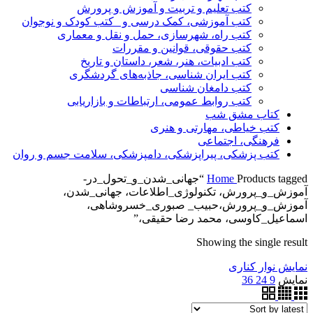
کتب تعلیم و تربیت و آموزش و پرورش
کتب آموزشی، کمک درسی و _کتب کودک و نوجوان
کتب راه، شهرسازی، حمل و نقل و معماری
کتب حقوقی، قوانین و مقررات
کتب ادبیات، هنر، شعر، داستان و تاریخ
کتب ایران شناسی، جاذبه‌های گردشگری
کتب دامغان شناسی
کتب روابط عمومی، ارتباطات و بازاریابی
کتاب مشق شب
کتب خیاطی، مهارتی و هنری
فرهنگی، اجتماعی
کتب پزشکی، پیراپزشکی، دامپزشکی، سلامت جسم و روان
Home
Products tagged “جهانی_شدن_و_تحول_در-
آموزش_و_پرورش، تکنولوژی_اطلاعات، جهانی_شدن،
آموزش_و_پرورش،حبیب_ صبوری_خسروشاهی،
اسماعیل_کاوسی، محمد رضا حقیقی،”
Showing the single result
نمایش نوار کناری
نمایش
9
24
36