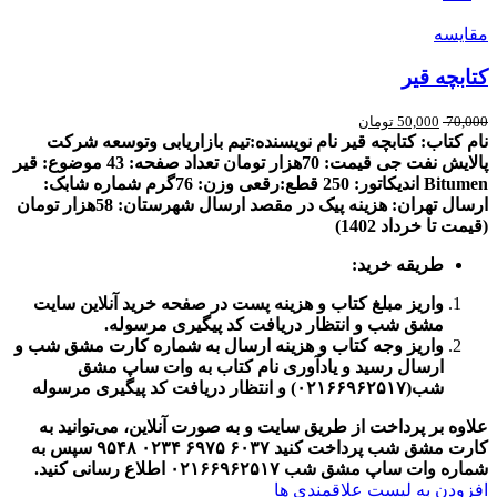
مقایسه
کتابچه قیر
70,000
50,000
تومان
نام کتاب: کتابچه قیر
نام نویسنده:تیم بازاریابی وتوسعه شرکت
پالایش نفت جی
قیمت: 7
0هزار تومان
تعداد صفحه: 43
موضوع:
قیر
Bitumen
اندیکاتور: 250
قطع
:
رقعی
وزن: 76گرم
شماره شابک:
ارسال تهران
:
هزینه پیک در مقصد
ارسال شهرستان: 58هزار تومان
(قیمت تا خرداد 1402)
طریقه خرید
:
واریز مبلغ کتاب و هزینه پست در صفحه خرید آنلاین سایت
مشق شب و انتظار دریافت کد پیگیری مرسوله
.
واریز وجه کتاب و هزینه ارسال به شماره کارت مشق شب و
ارسال رسید و یادآوری نام کتاب به وات ساپ مشق
شب(
۰۲۱۶۶۹۶۲۵۱۷)
و انتظار دریافت کد پیگیری مرسوله
علاوه بر پرداخت از طریق سایت و به صورت آنلاین، می‌توانید به
کارت مشق شب پرداخت کنید
۶۰۳۷
۶۹۷۵
۰۲۳۴
۹۵۴۸
سپس به
شماره وات ساپ مشق شب
۰۲۱۶۶۹۶۲۵۱۷
اطلاع رسانی کنید
.
افزودن به لیست علاقمندی ها