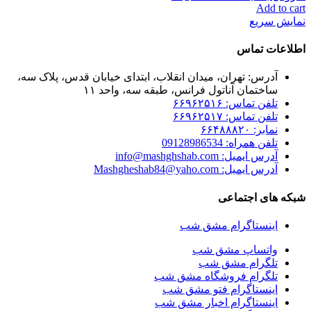
Add to cart
نمایش سریع
اطلاعات تماس
آدرس: تهران، میدان انقلاب، ابتدای خیابان قدس، پلاک سه،
ساختمان آناتول فرانس، طبقه سه، واحد ۱۱
تلفن تماس: ۶۶۹۶۲۵۱۶
تلفن تماس: ۶۶۹۶۲۵۱۷
نمابر: ۶۶۴۸۸۸۲۰
تلفن همراه: 09128986534
آدرس ایمیل: info@mashghshab.com
آدرس ایمیل: Mashgheshab84@yaho.com
شبکه های اجتماعی
اینستاگرام مشق شب
واتساپ مشق شب
تلگرام مشق شب
تلگرام فروشگاه مشق شب
اینستاگرام فتو مشق شب
اینستاگرام اخبار مشق شب