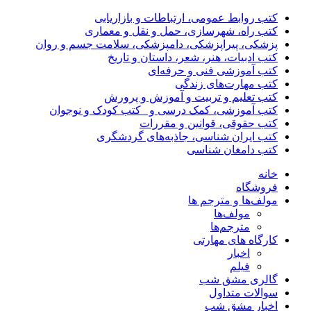
کتب روابط عمومی، ارتباطات و بازاریابی
کتب راه، شهرسازی، حمل و نقل و معماری
پزشکی، پیراپزشکی، دامپزشکی، سلامت جسم و روان
کتب ادبیات، هنر، شعر، داستان و تاریخ
کتب آموزشی فنی و حرفه‌ای
کتب مهارت‌های زندگی
کتب تعلیم و تربیت و آموزش و پرورش
کتب آموزشی، کمک درسی و _کتب کودک و نوجوان
کتب حقوقی، قوانین و مقررات
کتب ایران شناسی، جاذبه‌های گردشگری
کتب دامغان شناسی
خانه
فروشگاه
مولف‌ها و مترجم ها
مولف‌ها
مترجم‌ها
کارگاه های مهارتی
اخبار
فیلم
گالری مشق شب
سوالات متداول
اخبار مشق شب