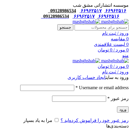
موسسه انتشاراتی مشق شب
09128986534
۶۶۹۶۲۵۱۷
۶۶۹۶۲۵۱۶
09128986534
۶۶۹۶۲۵۱۷
۶۶۹۶۲۵۱۶
جستجو
ورود / ثبت نام
0
مقایسه
0
لیست علاقمندی
0
مورد
/
0
تومان
منو
0
مورد
/
0
تومان
ورود / ثبت نام
ورود به سایت
ایجاد حساب کاربری
*
Username or email address
رمز عبور
*
ورود
رمز عبور خود را فراموش کرده‌اید ؟
مرا به یاد بسپار
دسته‌بندی‌ها