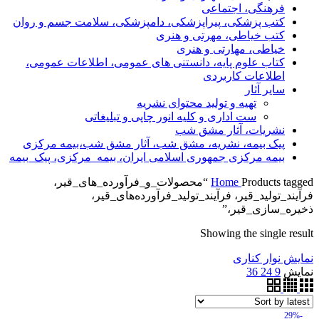
فرهنگی، اجتماعی
کتب پزشکی، پیراپزشکی، دامپزشکی، سلامت جسم و روان
کتب خیاطی، مهرتی و هنری
خیاطی، مهارتی و هنری
کتاب علوم پایه، دانستنی های عمومی، اطلاعات عمومی،
اطلاعات کاربردی
سایر آثار
تهیه و تولید محتوای نشریه
ست اداری و کلیه انور چاپی و تبلیغاتی
نشریات، آثار مشق شب
پیک بیمه، نشریه، مشق شب، آثار مشق شب،بیمه مرکزی
بیمه مرکزی جمهوری اسلامی ایران، بیمه_مرکزی، پیک_بیمه
Home
Products tagged “محصولات_و_فرآورده_های_قیر،
فرآیند_تولید_قیر، فرآیند_تولید_فرآورده‌های_قیر،
ذخیره_سازی_قیر،”
Showing the single result
نمایش نوار کناری
نمایش
9
24
36
-29%