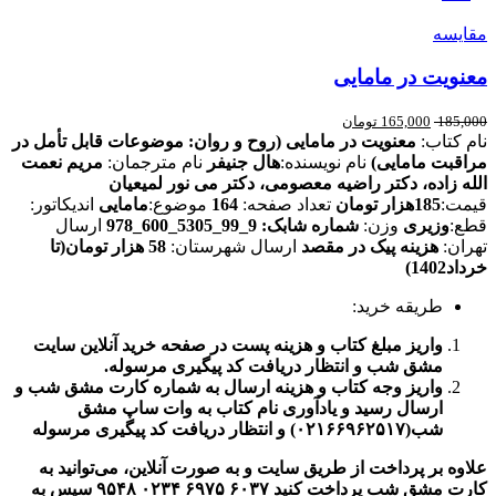
مقایسه
معنویت در مامایی
185,000
165,000
تومان
نام کتاب:
معنویت در مامایی (روح و روان: موضوعات قابل تأمل در
مراقبت مامایی)
نام نویسنده:
هال جنیفر
نام مترجمان:
مریم نعمت
الله زاده، دکتر راضیه معصومی، دکتر می نور لمیعیان
قیمت:
185هزار تومان
تعداد صفحه:
164
موضوع:
مامایی
اندیکاتور:
قطع:
وزیری
وزن:
شماره شابک: 9_99_5305_600_978
ارسال
تهران:
هزینه پیک در مقصد
ارسال شهرستان:
58 هزار تومان(تا
خرداد1402)
طریقه خرید:
واریز مبلغ کتاب و هزینه پست در صفحه خرید آنلاین سایت
مشق شب و انتظار دریافت کد پیگیری مرسوله.
واریز وجه کتاب و هزینه ارسال به شماره کارت مشق شب و
ارسال رسید و یادآوری نام کتاب به وات ساپ مشق
شب(۰۲۱۶۶۹۶۲۵۱۷) و انتظار دریافت کد پیگیری مرسوله
علاوه بر پرداخت از طریق سایت و به صورت آنلاین، می‌توانید به
کارت مشق شب پرداخت کنید
۶۰۳۷
۶۹۷۵
۰۲۳۴
۹۵۴۸
سپس به