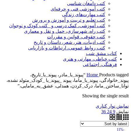
کتب دامغان شناسی
کتب آموزشی فنی و حرفه‌ای
کتب مهارت‌های زندگی
کتب تعلیم و تربیت و آموزش و پرورش
کتب آموزشی، کمک درسی و _کتب کودک و نوجوان
کتب راه، شهرسازی، حمل و نقل و معماری
کتب حقوقی، قوانین و مقررات
کتب ادبیات، هنر، شعر، داستان و تاریخ
کتب روابط عمومی، ارتباطات و بازاریابی
کتاب مشق شب
کتب خیاطی، مهارتی و هنری
فرهنگی، اجتماعی
Home
Products tagged “پیوند_با_مادر، پیوند_با_تاریخ،
پیوند_خانوادگی، پیوند_با_ماما، پیوند _پیوند_با _کودک_متولد نشده،
توانا_ساختن_ماما، درک_کردن، همدلی، عشق_به_مامایی،”
Showing the single result
نمایش نوار کناری
نمایش
9
24
36
-11%