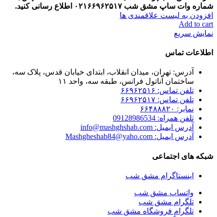
شماره وات ساپ مشق شب
۰۲۱۶۶۹۶۲۵۱۷ اطلاع رسانی کنید.
افزودن به لیست علاقمندی ها
Add to cart
نمایش سریع
اطلاعات تماس
آدرس: تهران، میدان انقلاب، ابتدای خیابان قدس، پلاک سه،
ساختمان آناتول فرانس، طبقه سه، واحد ۱۱
تلفن تماس: ۶۶۹۶۲۵۱۶
تلفن تماس: ۶۶۹۶۲۵۱۷
نمابر: ۶۶۴۸۸۸۲۰
تلفن همراه: 09128986534
آدرس ایمیل: info@mashghshab.com
آدرس ایمیل: Mashgheshab84@yaho.com
شبکه های اجتماعی
اینستاگرام مشق شب
واتساپ مشق شب
تلگرام مشق شب
تلگرام فروشگاه مشق شب