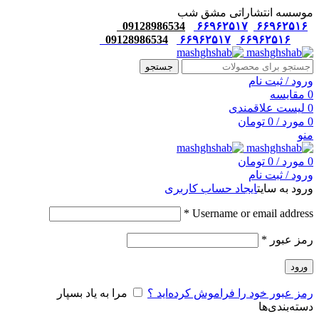
موسسه انتشاراتی مشق شب
09128986534
۶۶۹۶۲۵۱۷
۶۶۹۶۲۵۱۶
09128986534
۶۶۹۶۲۵۱۷
۶۶۹۶۲۵۱۶
جستجو
ورود / ثبت نام
0
مقایسه
0
لیست علاقمندی
0
مورد
/
0
تومان
منو
0
مورد
/
0
تومان
ورود / ثبت نام
ورود به سایت
ایجاد حساب کاربری
*
Username or email address
رمز عبور
*
ورود
رمز عبور خود را فراموش کرده‌اید ؟
مرا به یاد بسپار
دسته‌بندی‌ها