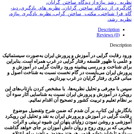
نظریه_ رشد_پیاژه از دیدگاه_ساختن_گرایان،
گادگیری_از_دیدگاه_ساختن_گرایان،
,
نظریه_های_یادگیری، دید-
گاه_فرا_شناختی، مکتب_ ساختن_گرایی، نظریه_یادگیری_پیاژه،
نظریه_رشد،
Description
Reviews (0)
Description
ورود رقابت گرایی در آموزش و پرورش ایران به‌صورت سیستماتیک
و علمی با ظهور فلسفه رفتار گرایی در غرب همراه است. بنابراین
برای شناخت و بررسی پیشینه ورود رقابت گرایی در آموزش و
پرورش ایران می‌بایست در گام نخست نسبت به شناخت اصول و
مبانی فکری رفتار گرایان در غرب بپردازیم.
سپس با معرفی و تحلیل نظریه‌‌ها، با مشخص کردن بازتاب‌های این
رویکرد در آموزش و پرورش ایران نسبت به شناسایی آثار سوء آن
بر نظام تعلیم و تربیت کشور و تصحیح آن اقدام نمائیم.
بانگارش این کتاب، بر آن شدم که ضمن شرح وتفضیل موضوع
رقابت گرایی در آموزش و پرورش ایران به نقد و تحلیل این رویکرد
آموزشی و روشن نمودن زوایای پنهان این شیوه تربیتی و اثرات
مخربی که بر روی روح و روان دانش آموزان بر جای خواهد گذاشت
بپردازم تا شاید بتوانم قدمی هر چند محدود و ناچیز برای اعتلای