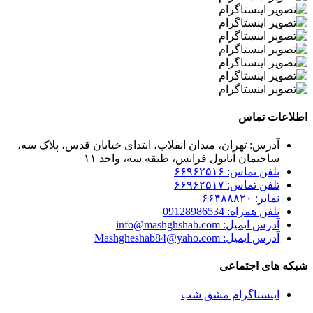
اطلاعات تماس
آدرس: تهران، میدان انقلاب، ابتدای خیابان قدس، پلاک سه،
ساختمان آناتول فرانس، طبقه سه، واحد ۱۱
تلفن تماس: ۶۶۹۶۲۵۱۶
تلفن تماس: ۶۶۹۶۲۵۱۷
نمابر: ۶۶۴۸۸۸۲۰
تلفن همراه: 09128986534
آدرس ایمیل: info@mashghshab.com
آدرس ایمیل: Mashgheshab84@yaho.com
شبکه های اجتماعی
اینستاگرام مشق شب