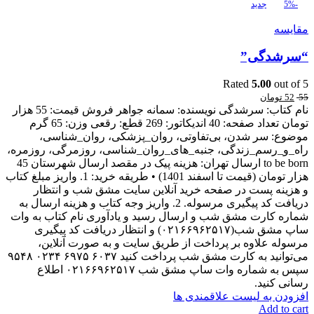
-5%
جدید
مقایسه
“سرشدگی”
Rated
5.00
out of 5
55
52
تومان
نام کتاب: سرشدگی نویسنده: سمانه جواهر فروش قیمت: 55 هزار
تومان تعداد صفحه: 40 اندیکاتور: 269 قطع: رقعی وزن: 65 گرم
موضوع: سر شدن، بی‌تفاوتی، روان_پزشکی، روان_شناسی،
راه_و_رسم_زندگی، جنبه_های_روان_شناسی، روزمرگی، روزمره،
to be born ارسال تهران: هزینه پیک در مقصد ارسال شهرستان 45
هزار تومان (قیمت تا اسفند 1401) • طریقه خرید: 1. واریز مبلغ کتاب
و هزینه پست در صفحه خرید آنلاین سایت مشق شب و انتظار
دریافت کد پیگیری مرسوله. 2. واریز وجه کتاب و هزینه ارسال به
شماره کارت مشق شب و ارسال رسید و یادآوری نام کتاب به وات
ساپ مشق شب(۰۲۱۶۶۹۶۲۵۱۷) و انتظار دریافت کد پیگیری
مرسوله علاوه بر پرداخت از طریق سایت و به صورت آنلاین،
می‌توانید به کارت مشق شب پرداخت کنید ۶۰۳۷ ۶۹۷۵ ۰۲۳۴ ۹۵۴۸
سپس به شماره وات ساپ مشق شب ۰۲۱۶۶۹۶۲۵۱۷ اطلاع
رسانی کنید.
افزودن به لیست علاقمندی ها
Add to cart