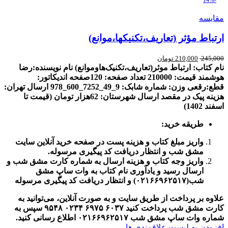
-14%
مقایسه
ارتباط مؤثر (تعاریف،تکنیکها،موانع)
245,000
210,000
تومان
نام کتاب: ارتباط موثر(تعاریف،تکنیک‌هاوموانع)
نام نویسنده:رضا
هوشمند
قیمت: 210000
تعداد صفحه: 120صفحه
اندیکاتور:
قطع
:
رقعی
وزن:
شماره شابک: 9
_49_7252_600_978
ارسال تهران
:
هزینه پیک در مقصد
ارسال شهرستان: 62هزار تومان (قیمت تا
اسفند 1402)
طریقه خرید
:
واریز مبلغ کتاب و هزینه پست در صفحه خرید آنلاین سایت
مشق شب و انتظار دریافت کد پیگیری مرسوله
.
واریز وجه کتاب و هزینه ارسال به شماره کارت مشق شب و
ارسال رسید و یادآوری نام کتاب به وات ساپ مشق
شب(
۰۲۱۶۶۹۶۲۵۱۷)
و انتظار دریافت کد پیگیری مرسوله
علاوه بر پرداخت از طریق سایت و به صورت آنلاین، می‌توانید به
کارت مشق شب پرداخت کنید
۶۰۳۷
۶۹۷۵
۰۲۳۴
۹۵۴۸
سپس به
شماره وات ساپ مشق شب
۰۲۱۶۶۹۶۲۵۱۷
اطلاع رسانی کنید
.
افزودن به لیست علاقمندی ها