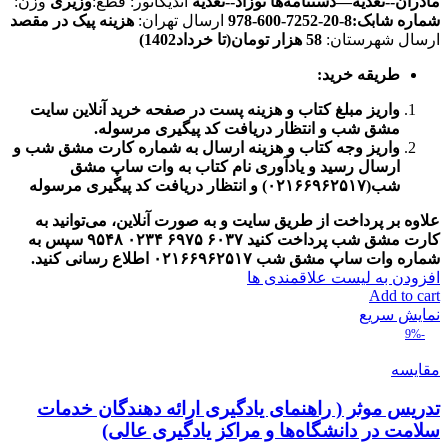
مادران--تغذیه—دستنامه‌ها
نوزاد--تغذیه
اندیکاتور: قطع:
وزیری
وزن:
شماره شابک:8-20-7252-600-978
ارسال تهران:
هزینه پیک در مقصد
ارسال شهرستان:
58 هزار تومان(تا خرداد1402)
طریقه خرید
:
واریز مبلغ کتاب و هزینه پست در صفحه خرید آنلاین سایت
مشق شب و انتظار دریافت کد پیگیری مرسوله.
واریز وجه کتاب و هزینه ارسال به شماره کارت مشق شب و
ارسال رسید و یادآوری نام کتاب به وات ساپ مشق
شب(۰۲۱۶۶۹۶۲۵۱۷) و انتظار دریافت کد پیگیری مرسوله
علاوه بر پرداخت از طریق سایت و به صورت آنلاین، می‌توانید به
کارت مشق شب پرداخت کنید
۶۰۳۷
۶۹۷۵
۰۲۳۴
۹۵۴۸
سپس به
شماره وات ساپ مشق شب
۰۲۱۶۶۹۶۲۵۱۷ اطلاع رسانی کنید.
افزودن به لیست علاقمندی ها
Add to cart
نمایش سریع
-9%
مقایسه
تدریس موثر ( راهنمای یادگیری ارائه دهندگان خدمات
سلامت در دانشگاه‌ها و مراکز یادگیری عالی)