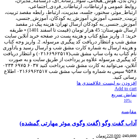
زبان بدن، هوش_هیجانی، سواد_رسانه_ای، درسنامه_مدیران،
روابط عمومی و ارتباطات، ارتباطات_فردی_اجتماعی،
ارتباط_موثر، سخنور، جلسه، مدیریت، ارتباط، رابطه مقصد تربیت،
تربیت_جنسی، آموزش، آموزش_به کودکان، آموزش_جنسی،
آموزش_جنسی_به کودکان ارسال تهران: هزینه پیک در مقصد
ارسال شهرستان: 45 هزار تومان (قیمت تا اسفند 1401) • طریقه
خرید: 1. واریز مبلغ کتاب و هزینه پست در صفحه خرید آنلاین سایت
مشق شب و انتظار دریافت کد پیگیری مرسوله. 2. واریز وجه کتاب
و هزینه ارسال به شماره کارت مشق شب و ارسال رسید و یادآوری
نام کتاب به وات ساپ مشق شب(۰۲۱۶۶۹۶۲۵۱۷) و انتظار دریافت
کد پیگیری مرسوله علاوه بر پرداخت از طریق سایت و به صورت
آنلاین، می‌توانید به کارت مشق شب پرداخت کنید ۶۰۳۷ ۶۹۷۵ ۰۲۳۴
۹۵۴۸ سپس به شماره وات ساپ مشق شب ۰۲۱۶۶۹۶۲۵۱۷ اطلاع
رسانی کنید.
افزودن به لیست علاقمندی ها
Add to cart
نمایش سریع
-10%
مقایسه
آداب گفت وگو (گفت وگوی موثر مهارتی گمشده)
245,000
220,000
تومان