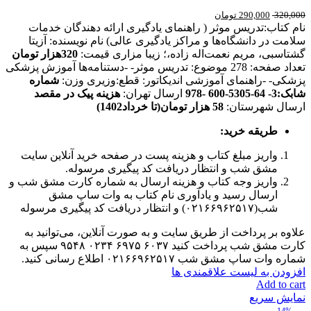
320,000
290,000
تومان
نام کتاب:تدریس موثر ( راهنمای یادگیری ارائه دهندگان خدمات
سلامت در دانشگاه‌ها و مراکز یادگیری عالی) نام نویسنده: آزیتا
گشتاسبی، مریم نعمت‌اله زاده،؛ زیبا مزاری قیمت:
320هزار تومان
تعداد صفحه: 278 موضوع: تدریس موثر- -دستنامه‌ها آموزش پزشکی
پزشکی- -راهنمای آموزشی اندیکاتور: قطع:وزیری وزن:
شماره
شابک:3- 64-5305-600 -978
ارسال تهران:
هزینه پیک در مقصد
ارسال شهرستان:
58 هزار تومان(تا خرداد1402)
طریقه خرید
:
واریز مبلغ کتاب و هزینه پست در صفحه خرید آنلاین سایت
مشق شب و انتظار دریافت کد پیگیری مرسوله.
واریز وجه کتاب و هزینه ارسال به شماره کارت مشق شب و
ارسال رسید و یادآوری نام کتاب به وات ساپ مشق
شب(۰۲۱۶۶۹۶۲۵۱۷) و انتظار دریافت کد پیگیری مرسوله
علاوه بر پرداخت از طریق سایت و به صورت آنلاین، می‌توانید به
کارت مشق شب پرداخت کنید ۶۰۳۷ ۶۹۷۵ ۰۲۳۴ ۹۵۴۸ سپس به
شماره وات ساپ مشق شب ۰۲۱۶۶۹۶۲۵۱۷ اطلاع رسانی کنید.
افزودن به لیست علاقمندی ها
Add to cart
نمایش سریع