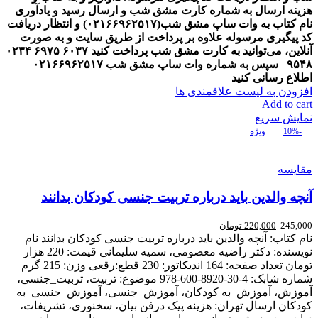
هزینه ارسال به شماره کارت مشق شب و ارسال رسید و یادآوری
نام کتاب به وات ساپ مشق شب(
۰۲۱۶۶۹۶۲۵۱۷
) و انتظار دریافت
کد پیگیری مرسوله
علاوه بر پرداخت از طریق سایت و به صورت
آنلاین، می‌توانید به کارت مشق شب پرداخت کنید
۶۰۳۷
۶۹۷۵
۰۲۳۴
۹۵۴۸
سپس به شماره وات ساپ مشق شب
۰۲۱۶۶۹۶۲۵۱۷
اطلاع رسانی کنید
افزودن به لیست علاقمندی ها
Add to cart
نمایش سریع
-10%
ویژه
مقایسه
آنچه والدین باید درباره تربیت جنسی کودکان بدانند
245,000
220,000
تومان
نام کتاب: آنچه والدین باید درباره تربیت جنسی کودکان بدانند نام
نویسنده: دکتر راضیه معصومی، سمیه سلیمانی قیمت: 220 هزار
تومان تعداد صفحه: 164 اندیکاتور: 230 قطع:رقعی وزن: 215 گرم
شماره شابک: 4-30-8920-600-978 موضوع: تربیت، تربیت_جنسی،
آموزش، آموزش_به کودکان، آموزش_جنسی، آموزش_جنسی_به
کودکان ارسال تهران: هزینه پیک درفن بیان، سخنوری، تشریفات،