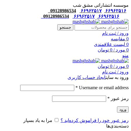
موسسه انتشاراتی مشق شب
09128986534
۶۶۹۶۲۵۱۷
۶۶۹۶۲۵۱۶
09128986534
۶۶۹۶۲۵۱۷
۶۶۹۶۲۵۱۶
جستجو
ورود / ثبت نام
0
مقایسه
0
لیست علاقمندی
0
مورد
/
0
تومان
منو
0
مورد
/
0
تومان
ورود / ثبت نام
ورود به سایت
ایجاد حساب کاربری
*
Username or email address
رمز عبور
*
ورود
رمز عبور خود را فراموش کرده‌اید ؟
مرا به یاد بسپار
دسته‌بندی‌ها