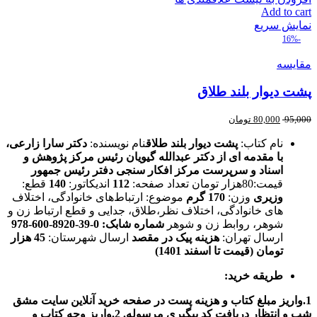
Add to cart
نمایش سریع
-16%
مقایسه
پشت دیوار بلند طلاق
95,000
80,000
تومان
نام کتاب:
پشت دیوار بلند طلاق
نام نویسنده:
دکتر سارا زارعی،
با مقدمه ای از دکتر عبدالله گیویان رئیس مرکز پژوهش و
اسناد و سرپرست مرکز افکار سنجی دفتر رئیس جمهور
قیمت:80هزار تومان تعداد صفحه:
112
اندیکاتور:
140
قطع:
وزیری
وزن:
170 گرم
موضوع: ارتباط‌های خانوادگی، اختلاف
های خانوادگی، اختلاف نظر،طلاق، جدایی و قطع ارتباط زن و
شوهر، روابط زن و شوهر
شماره شابک: 0-39-8920-600-978
ارسال تهران:
هزینه پیک در مقصد
ارسال شهرستان:
45
هزار
تومان (قیمت تا اسفند 1401)
طریقه خرید:
1.واریز مبلغ کتاب و هزینه پست در صفحه خرید آنلاین سایت مشق
شب و انتظار دریافت کد پیگیری مرسوله.
2.واریز وجه کتاب و