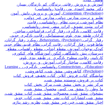
آموزش_و_پرورش_رقابتی_برندگان_کم_بازندگان_بسیار،
دکتر_محمد_احمدی_پور، رقابت( روانشناسی)
Competition_(Psychology)،
,
آموزش_و_پرورش، دانش_ آموز،
تعلیم_و_تربیت، مدارس_دولتی، مدارس_غیر_دولتی،
نظام_آموزشی، تربیت، نظام_ روانشناسی، رقابت،
اثرات_مثبت_تشویق،
,
اثرات_منفی_تنبیه، روانشناسی،
رقابت_کلاسی، یادگیری، رفتار_گرایی، فراشناختی، ساختن_
گرایان، طبقه_بندی_بلوم، سیستماتیک، رقابت، یادگیری_جدید،
,
رفتار _گرایی، Behaviorism،_(Psychology)، رویکرد_رفتار_گرایان،
نقاط-قوت_رفتار_گرایان،
,
رقابت_گرایی، نظام_قدیم، نظام_جدید،
کودک، نوجوان، آموزش، مقطع_ابتدایی، مقطع_راهنمایی، مقطع_
دبیرستان، پیش_دانشگاهی، کنکور، آموزشگاه_های_کنکوری،
کارنامه،
,
رقابت، سطوح_یادگیری_ در طبقه_بندی_بلوم،
رقابت_کلاسی،
,
ساختار_گرایی، آموزش_ و_ پرورش،
Constructivism ،_،(Education) روانشناسی_ یادگیری، Learning ،_،
(Psychology)
,
کتابفروشی_مشق_شب، کتابفروشی،
نمایشگاه_کتاب، فروش_آنلاین_کتاب، تخفیف_فروش_کتاب
کتاب_پر_فروش، نویسنده_مشق_شب،
مرکز_نشر_و_پخش_مشق_شب، مرکز_پخش_کتاب
ما_وطن_را_مشق_می_کنیم،
,
محصول_مشق_شب،
پیشخوان_مشق_شب، محصولات_مشق_شب، کتاب_مشق_شب،
مشق_شب انتشارات_کتاب، نشر_مشق_شب، کتاب_جدید،
اخبار_مشق_شب، خبر، خبر_مشق_شب
,
نظریه_رشد_پیاژه،