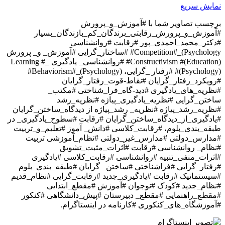
نمایش سریع
برچسب تصاویر شما با
#آموزش_و_پرورش
#آموزش_و_پرورش_رقابتی_برندگان_کم_بازندگان_بسیار
#دکتر_محمد_احمدی_پور #رقابت #روانشناسی
Competition#_(Psychology# #ساختار_گرایی #آموزش_ و_ پرورش
Constructivism #(Education)# #روانشناسی_ یادگیری Learning #_
(Psychology)# #رفتار _گرایی، Behaviorism#_(Psychology)#
#رویکرد_رفتار_گرایان #نقاط-قوت_رفتار_گرایان
#نظریه_های_یادگیری #دید-گاه_فرا_شناختی #مکتب_
ساختن_گرایی #نظریه_یادگیری_پیاژه #نظریه_رشد
#نظریه_رشد_پیاژه #نظریه_ رشد_پیاژه از دیدگاه_ساختن_گرایان
#یادگیری_از_دیدگاه_ساختن_گرایان #رقابت #سطوح_یادگیری_ در
طبقه_بندی_بلوم، #رقابت_کلاسی #دانش_ آموز #تعلیم_و_تربیت
#مدارس_دولتی #مدارس_غیر_دولتی #نظام_آموزشی تربیت
#نظام_ روانشناسی #رقابت #اثرات_مثبت_تشویق
#اثرات_منفی_تنبیه #روانشناسی #رقابت_کلاسی #یادگیری
#رفتار_گرایی #فراشناختی #ساختن_ گرایان #طبقه_بندی_بلوم
#سیستماتیک #رقابت #یادگیری_جدید #رقابت_گرایی #نظام_قدیم
#نظام_جدید #کودک #نوجوان #آموزش #مقطع_ابتدایی
#مقطع_راهنمایی #مقطع_ دبیرستان #پیش_دانشگاهی #کنکور
#آموزشگاه_های_کنکوری #کارنامه
در اینستاگرام.