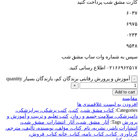
کارت مشق شب پرداخت کنید
۶۰۳۷
۶۹۷۵
۰۲۳۴
۹۵۴۸
سپس به شماره وات ساپ مشق شب
۰۲۱۶۶۹۶۲۵۱۷ اطلاع رسانی کنید.
آموزش و پرورش رقابتی برندگان کم، بازندگان بسیار quantity
Add to cart
مقایسه
افزودن به لیست علاقمندی ها
Categories:
کتاب مشق شب
,
کتب
,
کتب پزشکی، پیراپزشکی،
دامپزشکی، سلامت جسم و روان
,
کتب تعلیم و تربیت و آموزش و
پرورش
Tags:
آثار_مشق_شب، آثار_انتشارات_مشق_شب،
انتشارات ناشر، نشریه، نام_کتاب، مؤلف، نویسنده، تألیف، مترجم،
گردآوری_کتاب، کتاب_نامه، کتاب_خانه کتاب_فروش،
نوشتن_کتاب
,