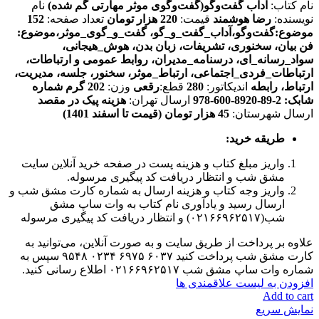
نام کتاب:
آداب گفت‌و‌گو(گفت‌و‌گوی موثر مهارتی گم شده)
نام
نویسنده:
رضا هوشمند
قیمت:
220 هزار تومان
تعداد صفحه:
152
موضوع:گفت‌و‌گو،آداب
_گفت_و_گو، گفت_و_گوی_موثر،موضوع:
فن بیان، سخنوری، تشریفات، زبان بدن، هوش_هیجانی،
سواد_رسانه_ای، درسنامه_مدیران، روابط عمومی و ارتباطات،
ارتباطات_فردی_اجتماعی، ارتباط_موثر، سخنور، جلسه، مدیریت،
ارتباط، رابطه
اندیکاتور:
280
قطع:
رقعی
وزن:
202 گرم
شماره
شابک: 2-89-8920-600-978
ارسال تهران:
هزینه پیک در مقصد
ارسال شهرستان:
45
هزار تومان (قیمت تا اسفند 1401)
طریقه خرید
:
واریز مبلغ کتاب و هزینه پست در صفحه خرید آنلاین سایت
مشق شب و انتظار دریافت کد پیگیری مرسوله.
واریز وجه کتاب و هزینه ارسال به شماره کارت مشق شب و
ارسال رسید و یادآوری نام کتاب به وات ساپ مشق
شب(۰۲۱۶۶۹۶۲۵۱۷) و انتظار دریافت کد پیگیری مرسوله
علاوه بر پرداخت از طریق سایت و به صورت آنلاین، می‌توانید به
کارت مشق شب پرداخت کنید ۶۰۳۷ ۶۹۷۵ ۰۲۳۴ ۹۵۴۸ سپس به
شماره وات ساپ مشق شب ۰۲۱۶۶۹۶۲۵۱۷ اطلاع رسانی کنید.
افزودن به لیست علاقمندی ها
Add to cart
نمایش سریع