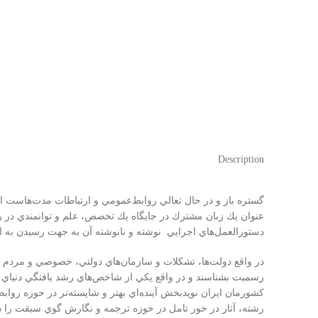
Description
گستره باز و در حال تعالي روابط‌عمومي و ارتباطات مدت‌هاست 
عنوان يك زبان مشترك در جايگاه يك تخصص، علم و توانمندي در ر
دستورالعمل‌هاي اجرايي نوشته و نانوشته آن به جهت رسيدن به اه
در واقع دولت‌ها، تشكلات و سازمان‌هاي دولتي، خصوصي و مردم نها
رسميت بشناسند و در واقع يكي از شاخص‌هاي رشد يافتگي دنياي 
كشورمان ايران نويدبخش آينده‌اي بهتر و شايسته‌تر در حوزه روا
رشته، آثار در خور تامل در حوزه ترجمه و نگارش گوي سبقت را 