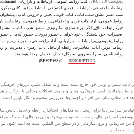
Category:
110
SKU:
کتب روابط عمومی، ارتباطات و بازاریابی
ooshmand
ارتباطات اجتماعی، ارتباطات فردی-اجتماعی، ارتباط موفق، کانی دیکن، 
شب، نشر مشق شب،کتاب، کتاب خوب، پخش و فروش کتاب، پیشخوان 
روابط عمومی، ارتباطات فردی و اجتماعی
,
روابط عمومی، ارتباطات، باز
خبر، رابطه، اتاق_فکر، برند سازی، تکنولوژی، مشق شب، کتاب، انتشا
اضطراب، خود شیفتگی، خود خواهی، حضور درونی، حضور کلامی، حضور 
روابط_عمومی_و_ارتباطات، بازاریابی، آداب_اجتماعی، مدیریت_نرم م
ارتباط_موثر، آداب_معاشرت، رابطه ارتباط، آداب_رهبری، مدیریت_و_ره
روانشناسی، سارا خسروی، سوگل تاجیک، تعامل، رضا_هوشمند
REVIEWS (0)
DESCRIPTION
از قالب سنتي و بومي خود خارج شده ‌است و به شكل علمي مرزهاي فرهنگي، اج
وابط ديپلماتيك، ادبي، فرهنگي، هنري و مذهبي تشكلات مختلف با رويكرد و 
داف متعالي سازماني افراد و اجتماع‌ها ضرورتي محتوم و انكار ناپذير است.
د در سراسر دنيا براي رسيدن به مدل‌هاي استاندارد رابطه و تعامل دانش بنيا
توسعه يافته يا در حال توسعه، محسوب مي‌شود؛ و اين در حالي است كه موقع
بط بين سازماني و برون‌سازماني و در سطح بين المللي است كه البته اكنون ني
در دست داريم.