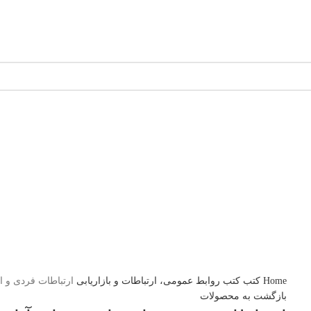
الری مشق شب
سوالات متداول
اخبار مشق شب
سایر آثار
درباره ما
Home
کتب
کتب روابط عمومی، ارتباطات و بازاریابی
ارتباطات فردی و اجت
بازگشت به محصولات