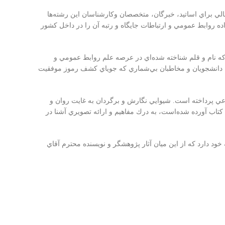
عالي براي اساتيد، خبرگان، متخصصان وكارشناسان اين رشته‌ها
 روابط عمومي و ارتباطات جايگاه و رتبه آن را در داخل كشور
ه نام و قلم شناخته شده‌اي در عرصه علم روابط عمومي و
د، دانشجويان و مخاطبان بي‌شماري كه جوياي كشف رموز موفقيت
اعي پرداخته است. شيوايي نگارش و برگردان به غايت روان و
تاب آورده شده‌است، به درك مفاهيم و ارائه تصويري آشنا در
 دارد كه از اين ميان آثار پژوهشگر و نويسنده محترم آقاي