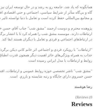
همانگونه كه ياد شد، جامعه رو به رشد و در حال توسعه ايران نيز
گاه و بي‌گاه متأثر از شرايط سياسي، اجتماعي و حتي اقتصادي ا
و مجامع بين‌المللي حفظ كرده است و تعامل با دنيا توانسته تاثي
پژوهنده محترم و دوست ارجمند “مشق شب” جناب آقاي حسن خسروي 
ارتباطات دارند، موسسه مشق شب را همراه كرد تا با انتشار بر
در ارتباط‌هاي اجتماعي و فردي و تعامل با ديگران هستند ايفا كند.
“ارتباطات” با رويكرد فردي و اجتماعي اثر خانم كاني ديكن برگ
جذاب به همراه ويژگي‌هاي حائز اهميت ديگر همچون قدرت انطباق 
روابط و ارتباطات با مدل ايراني رسيده است.
“مشق شب” ناشر تخصصي حوزه روابط عمومي و ارتباطات، افتخار ‌ا
حسن خسروي داراي جايگاه و رتبه شايسته و بارزي است.
رضا هوشمند
Reviews (0)
Reviews