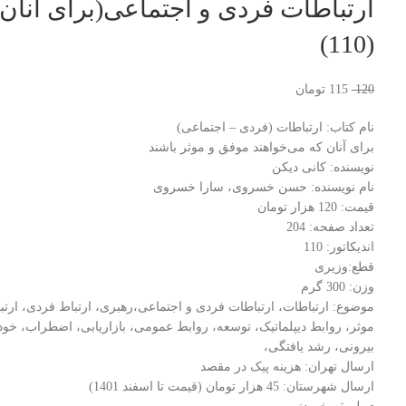
ارتباطات فردی و اجتماعی(برای آنان 
(110)
120
115
تومان
نام کتاب: ارتباطات (فردی – اجتماعی)
برای آنان که می‌خواهند موفق و موثر باشند
نویسنده: کانی دیکن
نام نویسنده: حسن خسروی، سارا خسروی
قیمت: 120 هزار تومان
تعداد صفحه: 204
اندیکاتور: 110
قطع:وزیری
وزن: 300 گرم
موضوع: ارتباطات، ارتباطات فردی و اجتماعی،رهبری، ارتباط فردی، ارت
موثر، روابط دیپلماتیک، توسعه، روابط عمومی، بازاریابی، اضطراب، خ
بیرونی، رشد یافتگی،
ارسال تهران: هزینه پیک در مقصد
ارسال شهرستان: 45 هزار تومان (قیمت تا اسفند 1401)