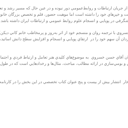
 از جريان ارتباطات و روابط‌عمومي دور نبوده و در عين حال كه مسير رشد و ت
فت و خيزهاي خود را داشته است اما موهبت حضور، قلم و تخصص بزرگان خانواده
ر شگرفي در پويايي و انسجام علوم روابط عمومي و ارتباطات ايران داشته باشد.
با ترجمه روان و منسجم خود از اثر به‌روز و پرمخاطب خانم‌ كاني ديكن‌ك
گردان آن سهم خود را در ارتقاي پويايي و انسجام و افزايش سطح دانش اساتي
ردان آقاي حسن خسروي به موضوع‌هاي كليدي هنر تعامل و ارتباط فردي و اجتم
و بومي‌سازي در ارائه مطالب، مباحث، مثال‌ها و رخدادهايي است كه در طول ك
نتشار بيش از بيست و پنج عنوان كتاب تخصصي در اين بخش را در كارنامه خود