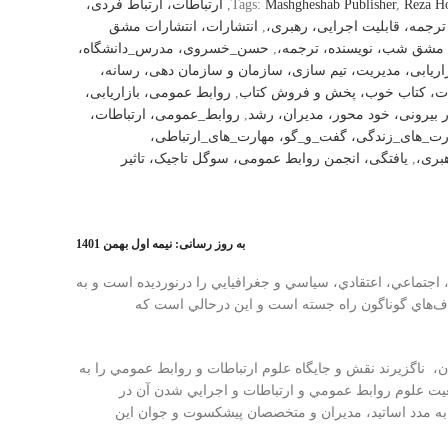
Reza H
,
Mashgheshab Publisher
Tags:
,
ارتباطات، ارتباط فردی،
ترجمه، قابلیت اجرایی، رهبری،
,
انتشارات، انتشارات مشق
مشق شب، نویسنده، ترجمه،
,
حسن_خسروی، مدرس_دانشگاه،
اریابی، مدیریت، تیم سازی، سازمان و سازمان دهی، رسانه،
رات، کتاب خوب، پخش و فروش کتاب
,
روابط عمومی، بازاریابی،
بیرونی، خود محور، مدیران، رشد
,
روابط_عمومی، ارتباطات،
هارت_های_زندگی، گفت_و_گو، مهارت_های_ارتباطی،
بری،
,
یافتگی، انجمن روابط عمومی، سوگل تاجیک، تاثیر
به روز رسانی: نیمه اول بهمن 1401
تماعي، اعتقادي، سياسي و جغرافيايي را درنورديده ‌است و به
هدف‌هاي گوناگون راه جسته است و اين درحالي است كه
ن، ناگزيرند نقش و جايگاه علوم ارتباطات و روابط عمومي را به
يت علوم روابط عمومي و ارتباطات و اجرايي شدن آن در
ز به مدد اساتيد، مديران و متخصصان پيشكسوت و جوان اين