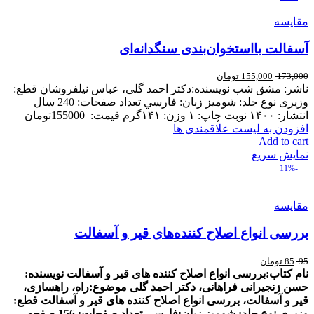
مقایسه
آسفالت بااستخوان‌بندی سنگدانه‌ای
173,000
155,000
تومان
ناشر: مشق شب نويسنده:دکتر احمد گلی، عباس نیلفروشان قطع:
وزیری نوع جلد: شوميز زبان: فارسي تعداد صفحات: 240 سال
انتشار: ۱۴۰۰ نوبت چاپ: ۱ وزن: ۱۴۱گرم قیمت: 155000تومان
افزودن به لیست علاقمندی ها
Add to cart
نمایش سریع
-11%
مقایسه
بررسی انواع اصلاح کننده‌های قیر و آسفالت
95
85
تومان
نام کتاب:بررسی انواع اصلاح کننده های قیر و آسفالت
نويسنده:
حسن زنجیرانی فراهانی، دکتر احمد گلی
موضوع:راه، راهسازی،
قیر و آسفالت، بررسی انواع اصلاح کننده های قیر و آسفالت
قطع:
وزیری
نوع جلد: شومیز
زبان:فارسی
تعداد صفحات: 156 صفحه