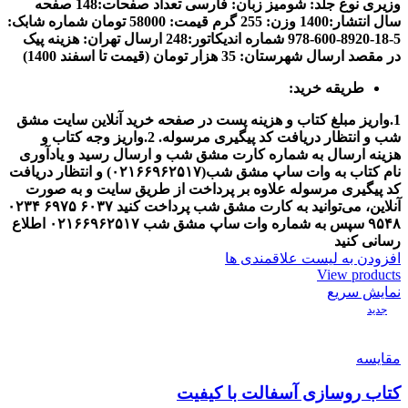
وزیری
نوع جلد: شومیز
زبان: فارسی
تعداد صفحات:148 صفحه
سال انتشار:1400
وزن: 255 گرم
قیمت: 58000 تومان
شماره شابک:
5-18-8920-600-978
شماره اندیکاتور:248
ارسال تهران: هزینه پیک
در مقصد
ارسال شهرستان: 35 هزار تومان (قیمت تا اسفند 1400)
طریقه خرید:
1.واریز مبلغ کتاب و هزینه پست در صفحه خرید آنلاین سایت مشق
شب و انتظار دریافت کد پیگیری مرسوله.
2.واریز وجه کتاب و
هزینه ارسال به شماره کارت مشق شب و ارسال رسید و یادآوری
نام کتاب به وات ساپ مشق شب(
۰۲۱۶۶۹۶۲۵۱۷
) و انتظار دریافت
کد پیگیری مرسوله
علاوه بر پرداخت از طریق سایت و به صورت
آنلاین، می‌توانید به کارت مشق شب پرداخت کنید
۶۰۳۷
۶۹۷۵
۰۲۳۴
۹۵۴۸
سپس به شماره وات ساپ مشق شب
۰۲۱۶۶۹۶۲۵۱۷
اطلاع
رسانی کنید
افزودن به لیست علاقمندی ها
View products
نمایش سریع
جدید
مقایسه
کتاب روسازی آسفالت با کیفیت