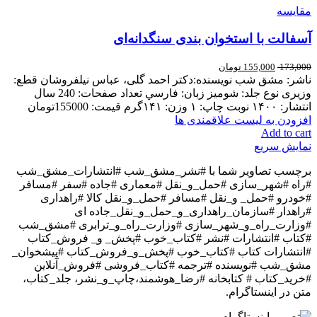
مقایسه
آسفالت با استخوان بندی سنگدانه‌ای
173,000
155,000
تومان
ناشر: مشق شب نويسنده:دکتر احمد گلی، عباس نیلفروشان قطع:
وزیری نوع جلد: شوميز زبان: فارسي تعداد صفحات: 240 سال
انتشار: ۱۴۰۰ نوبت چاپ: ۱ وزن: ۱۴۱گرم قیمت: 155000تومان
افزودن به لیست علاقمندی ها
Add to cart
نمایش سریع
برچسب تصاویر شما با
#نشر_مشق_شب #انتشارات_مشق_شب
#راه #شهر_سازی #حمل_و_نقل #معماری #جاده #سفر #مسافر
#خودرو #حمل_ و_نقل #مسافر #حمل_و_نقل کالا #راهداری
#راهدار #سازمان_راهداری_و_حمل_و_نقل_جاده ای
#وزارت_راه_و_شهر_سازی #وزارت_راه_و_ترابری #مشق_شب
#کتاب #انتشارات #نشر #کتاب_خوب #پخش_ و_ فروش_کتاب
#انتشارات کتاب #کتاب_خوب #پخش_و_فروش_کتاب #پیشخوان_
مشق_شب #نویسنده #ترجمه #کتاب_فروشی #فروش_آنلاین
#خرید_کتاب # کتابخانه #رضا_هوشمند،چاپ_و_نشر، جلد_کتاب،
متن
در اینستاگرام.