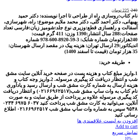
240
225
تومان
نام کتاب:روسازی راه از طراحی تا اجرا
نويسنده: دکتر حمید
بهبهانی، دکتر احمد گلی، دکتر محمد ملایم
موضوع:
راه، شهرسازی،
آسفالت و راهسازی
قطع:وزیری
نوع جلد:شومیز
زبان:فارسی
تعداد
صفحات:288
سال انتشار:1390
وزن:
411 گرم
قیمت:
240هزارتومان
شماره شابک: 3-59-8920-600-978
شماره
اندیکاتور:29
ارسال تهران: هزینه پیک در مقصد
ارسال شهرستان:
35 هزار تومان (قیمت تا اسفند 1400)
طریقه خرید:
1.واریز مبلغ کتاب و هزینه پست در صفحه خرید آنلاین سایت مشق
شب و انتظار دریافت کد پیگیری مرسوله.
2.واریز وجه کتاب و
هزینه ارسال به شماره کارت مشق شب و ارسال رسید و یادآوری
نام کتاب به وات ساپ مشق شب(
۰۲۱۶۶۹۶۲۵۱۷
) و انتظار دریافت
کد پیگیری مرسوله
علاوه بر پرداخت از طریق سایت و به صورت
آنلاین، می‌توانید به کارت مشق شب پرداخت کنید
۶۰۳۷
۶۹۷۵
۰۲۳۴
۹۵۴۸
سپس به شماره وات ساپ مشق شب
۰۲۱۶۶۹۶۲۵۱۷
اطلاع
رسانی کنید
افزودن به لیست علاقمندی ها
Add to cart
نمایش سریع
-10%