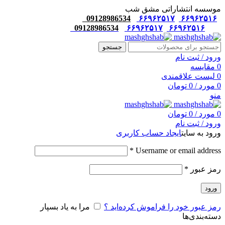
موسسه انتشاراتی مشق شب
09128986534
۶۶۹۶۲۵۱۷
۶۶۹۶۲۵۱۶
09128986534
۶۶۹۶۲۵۱۷
۶۶۹۶۲۵۱۶
جستجو
ورود / ثبت نام
0
مقایسه
0
لیست علاقمندی
0
مورد
/
0
تومان
منو
0
مورد
/
0
تومان
ورود / ثبت نام
ورود به سایت
ایجاد حساب کاربری
*
Username or email address
رمز عبور
*
ورود
رمز عبور خود را فراموش کرده‌اید ؟
مرا به یاد بسپار
دسته‌بندی‌ها