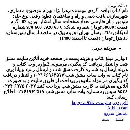
58
52
تومان
نام کتاب: بافت گردی
نويسنده:زهرا نژاد بهرام
موضوع: معماری،
شهرسازی، بافت دیمی و راه و ساختمان
قطع: رقعی
نوع جلد:
شومیز
زبان:فارسی
تعداد صفحات:
سال انتشار:
وزن: 202 گرم
قیمت: 58000 تومان
شماره شابک: 6-65-8920-600-978
شماره
اندیکاتور:255
ارسال تهران: هزینه پیک در مقصد
ارسال شهرستان:
35 هزار تومان (قیمت تا اسفند 1400)
طریقه خرید:
1.واریز مبلغ کتاب و هزینه پست در صفحه خرید آنلاین سایت مشق
شب و انتظار دریافت کد پیگیری مرسوله.
2.واریز وجه کتاب و
هزینه ارسال به شماره کارت مشق شب و ارسال رسید و یادآوری
نام کتاب به وات ساپ مشق شب(
۰۲۱۶۶۹۶۲۵۱۷
) و انتظار دریافت
کد پیگیری مرسوله
علاوه بر پرداخت از طریق سایت و به صورت
آنلاین، می‌توانید به کارت مشق شب پرداخت کنید
۶۰۳۷
۶۹۷۵
۰۲۳۴
۹۵۴۸
سپس به شماره وات ساپ مشق شب
۰۲۱۶۶۹۶۲۵۱۷
اطلاع
رسانی کنید
افزودن به لیست علاقمندی ها
Add to cart
نمایش سریع
-10%
جدید