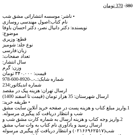
380
370
تومان
• ناشر: موسسه انتشاراتی مشق شب
نام کتاب:اصول مهندسی روسازی
نويسنده: دکتر دانیال نصر، دکتر احسان باوفا
موضوع:
قطع: وزیری
نوع جلد: شومیز
زبان:فارسی
تعداد صفحات:
سال انتشار:
وزن: گرم
قیمت: ۳۴۰.۰۰۰ تومان
شماره شابک:..-..-8920-600-978
شماره اندیکاتور:234
ارسال تهران: هزینه پیک در مقصد
ارسال شهرستان: 35 هزار تومان (قیمت تا اسفند 1400)
• طریقه خرید:
1.واریز مبلغ کتاب و هزینه پست در صفحه خرید آنلاین سایت مشق
شب و انتظار دریافت کد پیگیری مرسوله.
2.واریز وجه کتاب و هزینه ارسال به شماره کارت مشق شب و
ارسال رسید و یادآوری نام کتاب به وات ساپ مشق
شب(۰۲۱۶۶۹۶۲۵۱۷) و انتظار دریافت کد پیگیری مرسوله