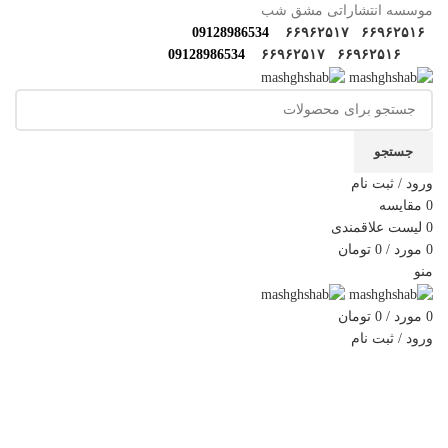
موسسه انتشاراتی مشق شب
09128986534
۶۶۹۶۲۵۱۷
۶۶۹۶۲۵۱۶
09128986534
۶۶۹۶۲۵۱۷
۶۶۹۶۲۵۱۶
جستجو
ورود / ثبت نام
0
مقایسه
0
لیست علاقمندی
0
مورد
/
0
تومان
منو
0
مورد
/
0
تومان
ورود / ثبت نام
دسته‌بندی‌ها
خانه
فروشگاه
مولف‌ها و مترجم ها
کارگاه های مهارتی
گالری مشق شب
سوالات متداول
اخبار مشق شب
سایر آثار
درباره ما
تماس با ما
-8%