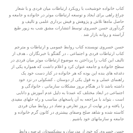
کتاب خانواده خوشبخت با رویکرد ارتباطات میان فردی و با شعار
چراغ راهی برای ایجاد و توسعه ارتباطات موثر در خانواده و جامعه و
حاصل ماه‌ها تلاش و پژوهش و فیش برداری علمی و تالیف و
گردآوری حسن خسروی توسط انتشارات مشق شب به زیور طبع
آراسته و روانه بازار شد .
حسن خسروی نویسنده کتاب روابط عمومی و ارتباطات و مترجم
کتاب ارتباطات فردی و اجتماعی ، در گفتگو با خبرنگاران ، هدف از
تالیف این کتاب را پرداختن به موضوع ارتباطات موثر میان فردی در
سطح خانواده و جامعه عنوان کرد و اعلام داشت که همواره یکی از
دغدغه های بنده این بوده که هر خانواده در کنار دست خود یک
راهنمای عملی و به قول یکی از دوستان ، کشکولی در نزد خود
داشته باشد تا در هنگام بروز مشکلات سازمانی ، خانوادگی و
اجتماعی در ابعاد مختلف که عمدتا به دلیل عدم آموزش و دانایی
است ، بتواند با مراجعه به آن پاسخهای مناسب و راه حلهای مفیدی
را یافته و در نهایت از بروز تعارض و تضاد در روابط میان فردی
کاسته شده و شاهد صلح وصفای بیشتری در کانون گرم خانواده و
جامعه و سازمانهای خود باشیم .
حسن خسروی که خود از مدرسان و پیشکسوتان عرصه روابط