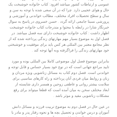
عمومی و ارتباطات کشور میباشد افزود: کتاب خانواده خوشبخت یک
حال و هوای عجیبی دارد. چرا که در آن سعی شده با توجه به سن و
سال و سطح تحصیلات افراد مختلف، مطالب خواندنی و آموزشی و
پرورشی نسبتا جامعی ارائه گردد . حسن خسروی در پاسخ به سوال
خبرنگار شارا در رابطه با محتوا و مندرجات کتاب خانواده خوشبخت
اظهار داشت : کتاب خانواده خوشبخت دارای سه فصل میباشد. در
فصل اول به موضوع بسیار مهم مهارتهای زندگی پرداخته شده که از
نظر مجامع معتبر بین المللی هر کس باید برای موفقیت و خوشبختی
خود مهارتهای زندگی را فراگرفته وبه آنها توجه کند .
بنابراین موضوع فصل اول موضوعی کاملا بین المللی بوده و مورد
تایید مراجع جهانی است که در نوع خود بسیار حساس و قابل توجه و
خواندنی است. فصل دوم کتاب به مسائل زناشویی ویژه مردان و
زنان و روابط میان فردی آنان پرداخته و راه کارهای مناسبی برای
سلامت بیشتر روانی و عاطفی زوجین و همسر داری شایسته از
ابعاد مختلف سخن به میان آمده است که قطعا میتواند برای رفع
مشکلات زناشویی مفید و موثر باشد .
در عین حال در فصل دوم به موضوع تربیت فرزند و مسائل دانش
آموزان و درس خواندن و تحصیل بچه ها و نحوه رفتار پدر و مادر با