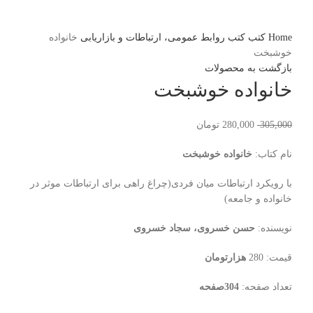
برای بزرگنمایی کلیک کنید
Home
کتب
کتب روابط عمومی، ارتباطات و بازاریابی
خانواده
خوشبخت
بازگشت به محصولات
خانواده خوشبخت
305,000
280,000
تومان
نام کتاب:
خانواده خوشبخت
با رویکرد ارتباطات میان فردی(چراغ راهی برای ارتباطات موثر در
خانواده و جامعه)
نویسنده:
حسن خسروی، سجاد خسروی
قیمت: 280
هزارتومان
تعداد صفحه:
304صفحه