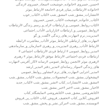
#حسن_خسروی #خانواده_خوشبخت #سجاد_خسروی #زندگی
#خانواده #ارتباطات_میان_فردی #جامعه #ارتباط_موثر
#انتشارات_مشق_شب #مشق_شب #کتاب #کتاب_خوب
#کتاب_خانواده_خوشبخت #کتاب_حسن_خسروی
#کتاب،روابط_عمومی_و_ارتباطات #راه_و_رسم_زندگی #ارتباطات
#روابط_عمومی_و_ارتباطات #بازاریابی #آداب_اجتماعی
#مدیریت_نرم #مهارت_های_زندگی #گفت_و_گو
#مهارت_های_ارتباطی #ارتباط_موثر #آداب_معاشرت #رابطه
#ارتباط #آداب_رهبری #مدیریت_و_رهبری #سازمان_و_سازماندهی
#مدیر_روابط_عمومی # ارتباط فردی #ارتباطات اجتماعی #
ارتباطات فردی-اجتماعی #ارتباط موفق #ارتباط_موثر # رهبری
#رهبری موثر #انجمن روابط_عمومی #رسانه #کار_آفرینی #مهارت
های_زندگی #سواد_رسانه‌ای #مدیر_دفتر #مدیر_ارشد
#مدیر_اجرایی #مهارت_های_نرم #مشاور_روابط_عمومی
#پیشخوان_مشق_شب #محصولات_مشق_شب #کتاب_مشق_شب
#مشق_شب #انتشارات_کتاب #نشر_مشق_شب #کتاب_جدید
#اخبار_مشق_شب #خبر #خبر_مشق_شب
#کتابفروشی_مشق_شب #کتابفروشی #نمایشگاه_کتاب
#فروش_آنلاین_کتاب #تخفیف_فروش_کتاب #کتاب_پر_فروش
#نویسنده_مشق_شب #مرکز_نشر_و_پخش_مشق_شب