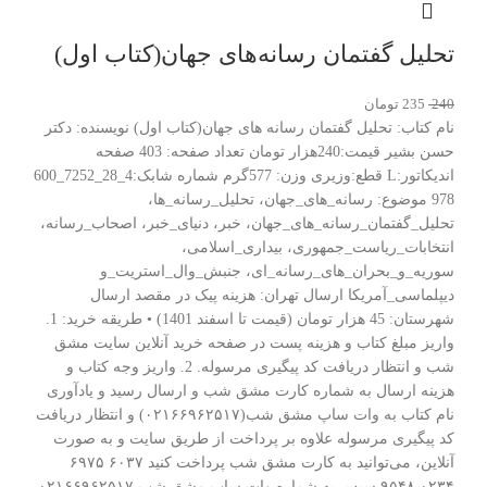
تحلیل گفتمان رسانه‌های جهان(کتاب اول)
240
235
تومان
نام کتاب: تحلیل گفتمان رسانه های جهان(کتاب اول) نویسنده: دکتر
حسن بشیر قیمت:240هزار تومان تعداد صفحه: 403 صفحه
اندیکاتور:L قطع:وزیری وزن: 577گرم شماره شابک:4_28_7252_600
978 موضوع: رسانه_های_جهان، تحلیل_رسانه_ها،
تحلیل_گفتمان_رسانه_های_جهان، خبر، دنیای_خبر، اصحاب_رسانه،
انتخابات_ریاست_جمهوری، بیداری_اسلامی،
سوریه_و_بحران_های_رسانه_ای، جنبش_وال_استریت_و
دیپلماسی_آمریکا ارسال تهران: هزینه پیک در مقصد ارسال
شهرستان: 45 هزار تومان (قیمت تا اسفند 1401) • طریقه خرید: 1.
واریز مبلغ کتاب و هزینه پست در صفحه خرید آنلاین سایت مشق
شب و انتظار دریافت کد پیگیری مرسوله. 2. واریز وجه کتاب و
هزینه ارسال به شماره کارت مشق شب و ارسال رسید و یادآوری
نام کتاب به وات ساپ مشق شب(۰۲۱۶۶۹۶۲۵۱۷) و انتظار دریافت
کد پیگیری مرسوله علاوه بر پرداخت از طریق سایت و به صورت
آنلاین، می‌توانید به کارت مشق شب پرداخت کنید ۶۰۳۷ ۶۹۷۵
۰۲۳۴ ۹۵۴۸ سپس به شماره وات ساپ مشق شب ۰۲۱۶۶۹۶۲۵۱۷