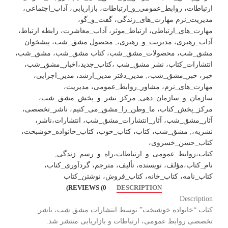
ارتباطات، روابط_عمومی_و_ارتباطات، بازاریابی، آداب_اجتماعی،
مدیریت_نرم مهارت_های_زندگی، گفت_و_گو،
مهارت_های_ارتباطی، ارتباط_موثر، آداب_معاشرت، رابطه ارتباط،
آداب_رهبری، مدیریت_و_رهبری،
,
محصول مشق_شب، پیشخوان
مشق_شب، محصولات_مشق_شب، کتاب مشق_شب، مشق_شب،
انتشارات_کتاب، نشر مشق_شب ،کتاب_جدید،اخبار_مشق_شب،
خبر، خبر_مشق_شب،
,
مدیر_دفتر مدیر_ارشد، مدیر_اجرایی،
مهارت_های_نرم، مشاور_روابط_عمومی، مدیریت،
سازمان_و_سازمان_دهی
,
مرکز_نشر_و_پخش_مشق_شب،
مرکز_پخش_کتاب، ما_وطن_را_مشق_می_کنیم، ناشر_تخصصی،
آثار_مشق_شب، آثار_انتشارات_مشق_شب، انتشارات،ناشر،
نشریه،
,
مشق_شب، کتاب، کتاب_خوب، کتاب_خانواده_خوشبخت،
کتاب_حسن_خسروی،
کتاب،روابط_عمومی_و_ارتباطات،راه_و_رسم_زندگی
,
نام_کتاب،مؤلف، نویسنده، تألیف، مترجم، گردآوری_کتاب،
کتاب_نامه، کتاب_خانه، کتاب_فروش، نوشتن_کتاب
REVIEWS (0)
DESCRIPTION
Description
کتاب “خانواده خوشبخت” توسط انتشارات مشق شب، ناشر
تخصصی روابط عمومی، ارتباطات و بازاریابی منتشر شد.