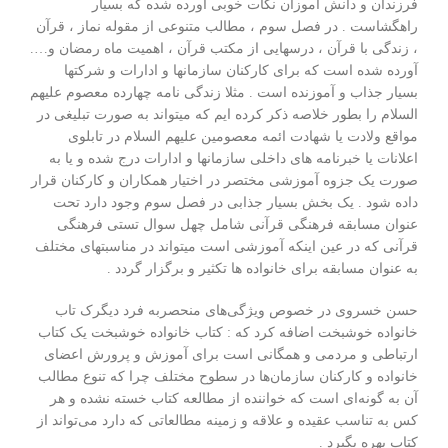
فرزندان و دانش آموزان نکات خوبی آورده شده که بسیار
راهگشاست . در فصل سوم ، مطالب متنوعی از مقوله نماز ، قرآن
، زندگی با قرآن ، درسهایی از مکتب قرآن ، اهمیت ماه رمضان و….
آورده شده است که برای کارکنان سازمانها و ادارات و شرکتها
بسیار جذاب و آموزنده است . مثلا زندگی نامه چهارده معصوم علیهم
السلام را بطور خلاصه ذکر کرده ایم که میتواند به صورت تبلیغی در
مواقع ولادت یا شهادت ائمه معصومین علیهم السلام در تابلوی
اعلانات یا خبرنامه های داخلی سازمانها و ادارات درج شده و یا به
صورت یک جزوه آموزشی مختصر در اختیار همکاران و کارکنان قرار
داده شود . یک بخش بسیار جذابی در فصل سوم وجود دارد تحت
عنوان مسابقه فرهنگی قرآنی شامل چهل سوال تستی فرهنگی
قرآنی که در عین اینکه آموزشی است میتواند در مناسبتهای مختلف
به عنوان مسابقه برای خانواده ها تکثیر و برگزار گردد .
حسن خسروی در خصوص ویژگی‌های منحصربه فرد دیگرک تاب
خانواده خوشبخت اضافه کرد که : کتاب خانواده خوشبخت یک کتاب
ارتباطی و مردمی و همگانی است برای آموزش و پرورش اعضای
خانواده و کارکنان سازمان‌ها در سطوح مختلف چرا که تنوع مطالب
آن به گونه‌ای است که خواننده از مطالعه کتاب خسته نشده و هر
کس به تناسب عقیده و علاقه و زمینه مطالعاتی که دارد می‌تواند از
کتاب بهره بگیرد .