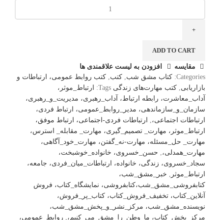
ADD TO CART
مقایسه
افزودن به لیست علاقمندی ها
Categories:
کتاب مشق شب
,
کتب
,
کتب روابط عمومی، ارتباطات و
بازاریابی
,
کتب مهارت‌های زندگی
Tags:
ارتباط_موثر،
آداب_معاشرت، رابطه ارتباط، آداب_رهبری، مدیریت_و_رهبری،
سازمان_و_سازماندهی، مدیر_روابط_عمومی، ارتباط فردی،
ارتباطات اجتماعی،
,
ارتباطات فردی-اجتماعی، ارتباط موفق،
ارتباط_موثر، مهارت_ تصمیم_گیری، مهارت_ مقابله_ استرس،
مهارت_ حل_مسئله، مهارت-نه_گفتن، مهارت_خود_آگاهی،
مهارت_همدلی،
,
حسن_خسروی، خانواده_خوشبخت،
سجاد_خسروی، زندگی، خانواده، ارتباطات_میان_فردی، جامعه،
ارتباط_موثر
,
خبر_مشق_شب،
کتابفروشی_مشق_شب،کتابفروشی، نمایشگاه_کتاب، فروش
آنلاین_کتاب، تخفیف_فروش_کتاب، کتاب_پر_فروش،
نویسنده_مشق_شب، مرکز_نشر_و_پخش_مشق_شب،
مرکز_پخش_کتاب، ما_وطن_را_مشق_می_کنیم،
,
روابط_عمومی،