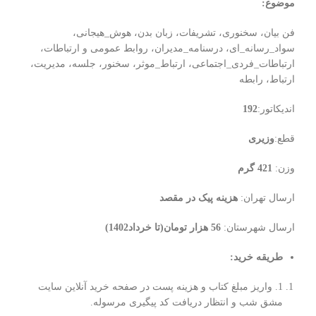
موضوع:
فن بیان، سخنوری، تشریفات، زبان بدن، هوش_هیجانی،
سواد_رسانه_ای، درسنامه_مدیران، روابط عمومی و ارتباطات،
ارتباطات_فردی_اجتماعی، ارتباط_موثر، سخنور، جلسه، مدیریت،
ارتباط، رابطه
اندیکاتور:
192
قطع:
وزیری
وزن:
421 گرم
ارسال تهران:
هزینه پیک در مقصد
ارسال شهرستان:
56 هزار تومان(تا خرداد1402)
طریقه خرید
:
1. واریز مبلغ کتاب و هزینه پست در صفحه خرید آنلاین سایت
مشق شب و انتظار دریافت کد پیگیری مرسوله.