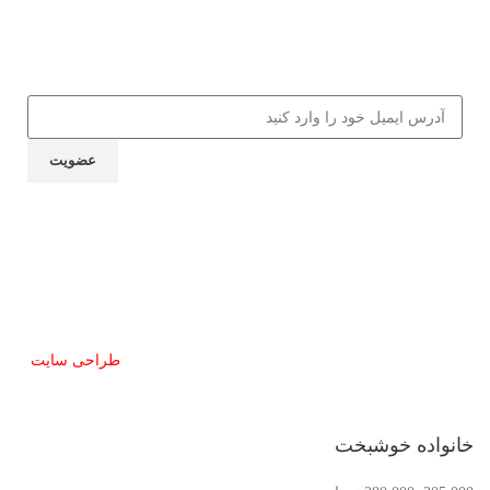
جهت دریافت 10% تخفیف از کالاها و
کلاس‌های مهارتی، کافه کتاب، جلسات و
... ایمیل خود را ارسال نمایید
عضویت
نماد اعتماد
تمام حقوق این سایت برای مشق شب محفوظ است.
طراحی سایت
توسط آرشیتاوب
خانواده خوشبخت