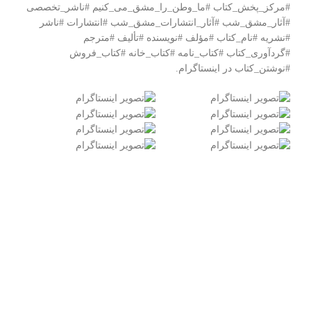
#مرکز_پخش_کتاب #ما_وطن_را_مشق_می_کنیم #ناشر_تخصصی
#آثار_مشق_شب #آثار_انتشارات_مشق_شب #انتشارات #ناشر
#نشریه #نام_کتاب #مؤلف #نویسنده #تألیف #مترجم
#گردآوری_کتاب #کتاب_نامه #کتاب_خانه #کتاب_فروش
#نوشتن_کتاب
در اینستاگرام.
اطلاعات تماس
آدرس: تهران، میدان انقلاب، ابتدای خیابان قدس، پلاک سه،
ساختمان آناتول فرانس، طبقه سه، واحد ۱۱
تلفن تماس: ۶۶۹۶۲۵۱۶
تلفن تماس: ۶۶۹۶۲۵۱۷