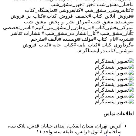
#اخبار_مشق_شب #خبر #خبر_مشق_شب
#کتابفروشی_مشق_شب #کتابفروشی #نمایشگاه_کتاب
#فروش_آنلاین_کتاب #تخفیف_فروش_کتاب #کتاب_پر_فروش
#نویسنده_مشق_شب #مرکز_نشر_و_پخش_مشق_شب
#مرکز_پخش_کتاب #ما_وطن_را_مشق_می_کنیم #ناشر_تخصصی
#آثار_مشق_شب #آثار_انتشارات_مشق_شب #انتشارات #ناشر
#نشریه #نام_کتاب #مؤلف #نویسنده #تألیف #مترجم
#گردآوری_کتاب #کتاب_نامه #کتاب_خانه #کتاب_فروش
#نوشتن_کتاب
در اینستاگرام.
اطلاعات تماس
آدرس: تهران، میدان انقلاب، ابتدای خیابان قدس، پلاک سه،
ساختمان آناتول فرانس، طبقه سه، واحد ۱۱