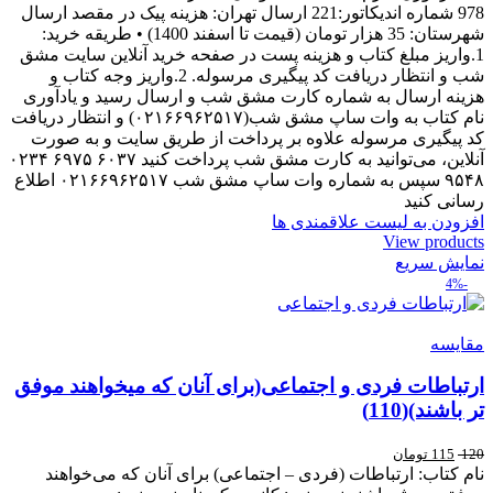
978 شماره اندیکاتور:221 ارسال تهران: هزینه پیک در مقصد ارسال
شهرستان: 35 هزار تومان (قیمت تا اسفند 1400) • طریقه خرید:
1.واریز مبلغ کتاب و هزینه پست در صفحه خرید آنلاین سایت مشق
شب و انتظار دریافت کد پیگیری مرسوله. 2.واریز وجه کتاب و
هزینه ارسال به شماره کارت مشق شب و ارسال رسید و یادآوری
نام کتاب به وات ساپ مشق شب(۰۲۱۶۶۹۶۲۵۱۷) و انتظار دریافت
کد پیگیری مرسوله علاوه بر پرداخت از طریق سایت و به صورت
آنلاین، می‌توانید به کارت مشق شب پرداخت کنید ۶۰۳۷ ۶۹۷۵ ۰۲۳۴
۹۵۴۸ سپس به شماره وات ساپ مشق شب ۰۲۱۶۶۹۶۲۵۱۷ اطلاع
رسانی کنید
افزودن به لیست علاقمندی ها
View products
نمایش سریع
-4%
مقایسه
ارتباطات فردی و اجتماعی(برای آنان که میخواهند موفق
تر باشند)(110)
120
115
تومان
نام کتاب: ارتباطات (فردی – اجتماعی) برای آنان که می‌خواهند