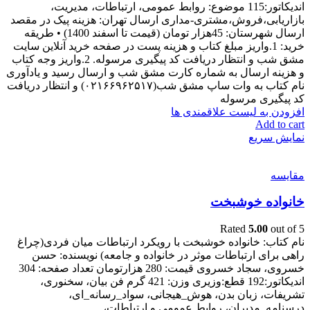
اندیکاتور:115 موضوع: روابط عمومی، ارتباطات، مدیریت،
بازاریابی،فروش،مشتری-مداری ارسال تهران: هزینه پیک در مقصد
ارسال شهرستان: 45هزار تومان (قیمت تا اسفند 1400) • طریقه
خرید: 1.واریز مبلغ کتاب و هزینه پست در صفحه خرید آنلاین سایت
مشق شب و انتظار دریافت کد پیگیری مرسوله. 2.واریز وجه کتاب
و هزینه ارسال به شماره کارت مشق شب و ارسال رسید و یادآوری
نام کتاب به وات ساپ مشق شب(۰۲۱۶۶۹۶۲۵۱۷) و انتظار دریافت
کد پیگیری مرسوله
افزودن به لیست علاقمندی ها
Add to cart
نمایش سریع
مقایسه
خانواده خوشبخت
Rated
5.00
out of 5
نام کتاب: خانواده خوشبخت با رویکرد ارتباطات میان فردی(چراغ
راهی برای ارتباطات موثر در خانواده و جامعه) نویسنده: حسن
خسروی، سجاد خسروی قیمت: 280 هزارتومان تعداد صفحه: 304
اندیکاتور:192 قطع:وزیری وزن: 421 گرم فن بیان، سخنوری،
تشریفات، زبان بدن، هوش_هیجانی، سواد_رسانه_ای،
درسنامه_مدیران، روابط عمومی و ارتباطات،