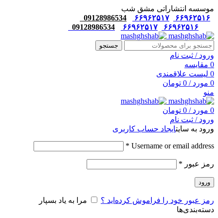
موسسه انتشاراتی مشق شب
09128986534
۶۶۹۶۲۵۱۷
۶۶۹۶۲۵۱۶
09128986534
۶۶۹۶۲۵۱۷
۶۶۹۶۲۵۱۶
جستجو
ورود / ثبت نام
0
مقایسه
0
لیست علاقمندی
0
مورد
/
0
تومان
منو
0
مورد
/
0
تومان
ورود / ثبت نام
ورود به سایت
ایجاد حساب کاربری
*
Username or email address
رمز عبور
*
ورود
رمز عبور خود را فراموش کرده‌اید ؟
مرا به یاد بسپار
دسته‌بندی‌ها