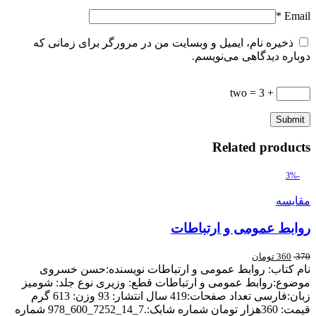
*
Email
ذخیره نام، ایمیل و وبسایت من در مرورگر برای زمانی که
دوباره دیدگاهی می‌نویسم.
+ two = 3
Related products
-3%
مقایسه
روابط عمومی و ارتباطات
370
360
تومان
نام کتاب: روابط عمومی و ارتباطات نويسنده:حسن خسروی
موضوع:روابط عمومی و ارتباطات قطع: وزیری نوع جلد: شومیز
زبان:فارسی تعداد صفحات:419 سال انتشار: 93 وزن: 613 گرم
قیمت: 360هزار تومان شماره شابک:.7_14_7252_600_978 شماره