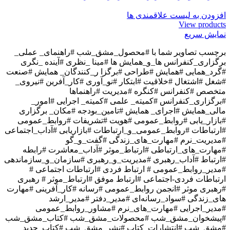
افزودن به لیست علاقمندی ها
View products
نمایش سریع
برچسب تصاویر شما با
#محصول_مشق_شب #راهنمای_ عملی_
برگزاری_کنفرانس ها_و_همایش ها #مینا _نظری #آینده _نگری
#گرد_همایی #همایش #طراحی #برگزا ر_کنندگان_ همایش #صنعت
#شغل #اشتغال #خلاقیت #ابتکار #نو_آوری #کار_آفرین #نیروی_
متخصص #کنفرانس #کنگره #مدیریت #راهنماها
#برگزاری_کنفرانس #کمیته_ علمی #کمیته_ اجرایی #امور_
مالی_همایش #اجرای_ همایش #تامین_بودجه #مکان_ برگزاری
#بازار_یابی #روابط_عمومی #هویت #تشریفات #روابط_عمومی
#ارتباطات #روابط_عمومی_و_ارتباطات #بازاریابی #آداب_اجتماعی
#مدیریت_نرم #مهارت_های_زندگی #گفت_و_گو
#مهارت_های_ارتباطی #ارتباط_موثر #آداب_معاشرت #رابطه
#ارتباط #آداب_رهبری #مدیریت_و_رهبری #سازمان_و_سازماندهی
#مدیر_روابط_عمومی # ارتباط فردی #ارتباطات اجتماعی #
ارتباطات فردی-اجتماعی #ارتباط موفق #ارتباط_موثر # رهبری
#رهبری موثر #انجمن روابط_عمومی #رسانه #کار_آفرینی #مهارت
های_زندگی #سواد_رسانه‌ای #مدیر_دفتر #مدیر_ارشد
#مدیر_اجرایی #مهارت_های_نرم #مشاور_روابط_عمومی
#پیشخوان_مشق_شب #محصولات_مشق_شب #کتاب_مشق_شب
#مشق_شب #انتشارات_کتاب #نشر_مشق_شب #کتاب_جدید