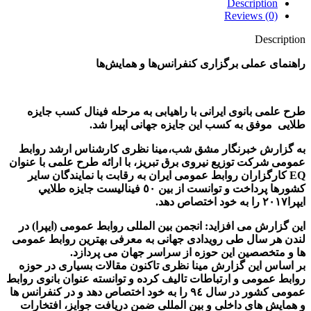
Description
Reviews (0)
Description
راهنمای عملی برگزاری کنفرانس‌‌ها و همایش‌ها
طرح علمی بانوی ایرانی با راهیابی به مرحله فینال کسب جایزه
طلایی
موفق به کسب این جایزه جهانی اپیرا شد.
به گزارش خبرنگار مشق شب،مینا نظری کارشناس ارشد روابط
عمومی شرکت توزیع نیروی برق تبریز، با ارائه طرح علمی با عنوان
EQ
کارگزاران روابط عمومی ایران به رقابت با نمایندگان سایر
کشورها پرداخت و توانست از بين ٥٠ فيناليست جايزه طلايي
ايپرا٢٠١٧ را به خود اختصاص دهد.
این گزارش می افزاید: انجمن بین المللی روابط عمومی (ایپرا) در
لندن هر سال طی رویدادى جهانی به معرفی بهترین روابط عمومی
ها و متخصصین این حوزه از سراسر جهان می پردازد.
بر اساس این گزارش مينا نظری تاکنون مقالات بسیاری در حوزه
روابط عمومی و ارتباطات تالیف کرده و توانسته عنوان بانوی روابط
عمومی کشور در سال ٩٤ را به خود اختصاص دهد و در کنفرانس ها
و همایش های داخلی و بین المللی ضمن دریافت جوایز، افتخارات