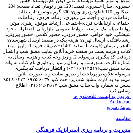
موفق و موثر باشند نویسنده: کانی دیکن نام نویسنده: حسن
خسروی، سارا خسروی قیمت: 120 هزار تومان تعداد صفحه: 204
اندیکاتور: 110 قطع:وزیری وزن: 300 گرم موضوع: ارتباطات،
ارتباطات فردی و اجتماعی،رهبری، ارتباط فردی، ارتباطات
اجتماعی، ارتباطات فردی-اجتماعی، ارتباط موفق، رهبری موثر،
روابط دیپلماتیک، توسعه، روابط عمومی، بازاریابی، اضطراب، خود
شیفتگی، خود خواهی، حضور درونی، حضور کلامی، حضور بیرونی،
رشد یافتگی، ارسال تهران: هزینه پیک در مقصد ارسال شهرستان:
45 هزار تومان (قیمت تا اسفند 1401) • طریقه خرید: 1. واریز مبلغ
کتاب و هزینه پست در صفحه خرید آنلاین سایت مشق شب و انتظار
دریافت کد پیگیری مرسوله. 2. واریز وجه کتاب و هزینه ارسال به
شماره کارت مشق شب و ارسال رسید و یادآوری نام کتاب به وات
ساپ مشق شب(۰۲۱۶۶۹۶۲۵۱۷) و انتظار دریافت کد پیگیری
مرسوله علاوه بر پرداخت از طریق سایت و به صورت آنلاین،
می‌توانید به کارت مشق شب پرداخت کنید ۶۰۳۷ ۶۹۷۵ ۰۲۳۴ ۹۵۴۸
سپس به شماره وات ساپ مشق شب ۰۲۱۶۶۹۶۲۵۱۷ اطلاع
رسانی کنید.
افزودن به لیست علاقمندی ها
Add to cart
نمایش سریع
مقایسه
مدیریت و برنامه ریزی استراتژیک فرهنگی