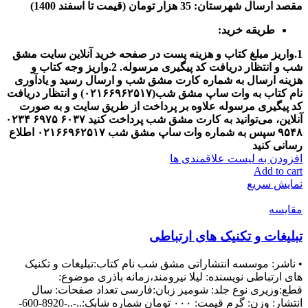
مقصد
ارسال شهرستان: 35 هزار تومان (قیمت تا اسفند 1400)
طریقه خرید:
1.واریز مبلغ کتاب و هزینه پست در صفحه خرید آنلاین سایت مشق
شب و انتظار دریافت کد پیگیری مرسوله.
2.واریز وجه کتاب و
هزینه ارسال به شماره کارت مشق شب و ارسال رسید و یادآوری
نام کتاب به وات ساپ مشق شب(
۰۲۱۶۶۹۶۲۵۱۷
) و انتظار دریافت
کد پیگیری مرسوله
علاوه بر پرداخت از طریق سایت و به صورت
آنلاین، می‌توانید به کارت مشق شب پرداخت کنید
۶۰۳۷
۶۹۷۵
۰۲۳۴
۹۵۴۸
سپس به شماره وات ساپ مشق شب
۰۲۱۶۶۹۶۲۵۱۷
اطلاع
رسانی کنید
افزودن به لیست علاقمندی ها
Add to cart
نمایش سریع
مقایسه
تبلیغات و تکنیک های ارتباطی
• ناشر: موسسه انتشاراتی مشق شب نام کتاب:تبلیغات و تکنیک
های ارتباطی نويسنده: لیلا نیرومند،زمانه باذری موضوع:
قطع:وزیری نوع جلد: شومیز زبان:فارسی تعداد صفحات: سال
انتشار: وزن: گرم قیمت: ۰۰۰ تومان شماره شابک:..-..-8920-600-