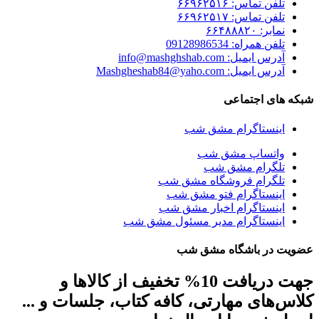
تلفن تماس: ۶۶۹۶۲۵۱۶
تلفن تماس: ۶۶۹۶۲۵۱۷
نمابر: ۶۶۴۸۸۸۲۰
تلفن همراه: 09128986534
آدرس ایمیل: info@mashghshab.com
آدرس ایمیل: Mashgheshab84@yaho.com
شبکه های اجتماعی
اینستاگرام مشق شب
واتساپ مشق شب
تلگرام مشق شب
تلگرام فروشگاه مشق شب
اینستاگرام فتو مشق شب
اینستاگرام اخبار مشق شب
اینستاگرام مدیر مسئول مشق شب
عضویت در باشگاه مشق شب
جهت دریافت 10% تخفیف از کالاها و
کلاس‌های مهارتی، کافه کتاب، جلسات و ...