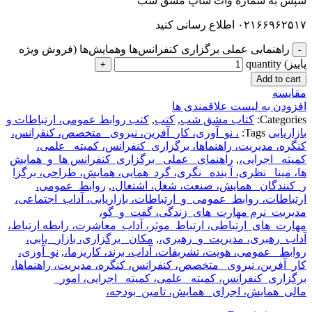
سپس به شماره وات ساپ مشق شب
۰۲۱۶۶۹۶۲۵۱۷ اطلاع رسانی کنید
راهنمایی عملی برگزاری کنفرانس‌ها وهمایش‌ها (فروش ویژه
پاییز) quantity
Add to cart
مقایسه
افزودن به لیست علاقمندی ها
Categories:
کتاب مشق شب
,
کتب
,
کتب روابط عمومی، ارتباطات و
بازاریابی
Tags:
، نو_آوری، کار_آفرین، نیروی_ متخصص، کنفرانس،
کنگره، مدیریت، راهنماها، برگزاری_کنفرانس، کمیته_ علمی،
کمیته_ اجرایی،
,
راهنمای_ عملی_ برگزاری_کنفرانس ها_و_همایش
ها، مینا _نظری، آ ینده _نگری، گرد_همایی، همایش، طراحی، برگزا
ر_کنندگان_ همایش، صنعت، شغل، اشتغال،
,
روابط_عمومی،
ارتباطات، روابط_عمومی_و_ارتباطات، بازاریابی، آداب_اجتماعی،
مدیریت_نرم مهارت_های_زندگی، گفت_و_گو،
مهارت_های_ارتباطی، ارتباط_موثر، آداب_معاشرت، رابطه ارتباط،
آداب_رهبری، مدیریت_و_رهبری،
,
مکان_ برگزاری، بازار_ یابی،
روابط _عمومی، هویت، تشریفات، آداب، برند، کاریزما،
,
نو_آوری،
کار_آفرین، نیروی_ متخصص، کنفرانس، کنگره، مدیریت، راهنماها،
برگزاری_کنفرانس، کمیته_ علمی، کمیته_ اجرایی، امور_
مالی_همایش، اجرای_ همایش، تامین_بودجه،