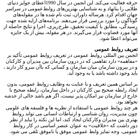
حرفه فعالیت می‌کند. این انجمن در سال 1990اعطای جوایز دنیای
طلایی را بنا‌نهاد و به شناسایی بهترین‌های روابط‌عمومی در سراسر
جهان اقدام کرد. هرساله داوران، ثبت‌ نام شده‌ ها در مقوله‌های
گوناگون را مورد بررسی قرار می‌دهند. برنامه‌های ارایه شده جهت
رسیدگی، مطابق با کیفیت تحقیق، طرح‌ریزی، اجرا و نتایج حاصله از
آنها مورد قضاوت قرار می‌گیرند. در هر مقوله، بیش از یک جایزه
می‌تواند اعطا شود.
تعریف روابط عمومی
انجمن بین المللی روابط عمومی در تعریف روابط عمومی تأکید بر
«مفاهمه» دارد تفاهمی که در درون سازمان بین مدیران و کارکنان
و در بیرون سازمان میان سازمان و کسانی که باآن سرو کار دارند ،
باید وجود داشته باشد یا به وجود آید.
بر اساس همین تعریف و با عنایت به وظایف روابط عمومی، بدون
ایجاد رابطه صحیح بین کارکنان در داخل سازمان، رابطه صحیح با
خارج از سازمان نیز امکان پذیر نیست، اگر هم باشد خالی از خدشه
نخواهد بود.
هر چند روابط عمومی با استفاده از نظریه ها و فلسفه های علومی
چون مدیریت، روان شناسی و ارتباطات انسانی می تواند روابط
بهتری بین مدیران وکارکنان ایجاد کند، اما این نکته را نباید از نظر
دور داشت که «خلاقیت» به عنوان عنصر اساسی در کار روابط
عمومی، وجه تمایز وابط عمومی موفق یا ناموفق تلقی می شود.