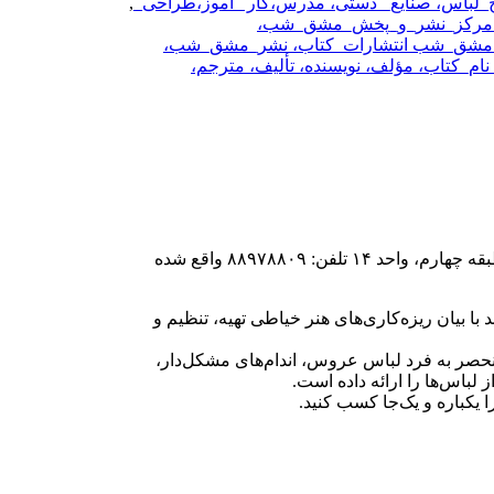
,
ب، مرکز_نشر_و_پخش_مشق_شب،
ق_شب انتشارات_کتاب، نشر_مشق_شب،
م_کتاب، مؤلف، نویسنده، تألیف، مترجم،
آموزشگاه ملکه هنر در تهران، میدان فاطمی، خیابان جویبار،اولین تقاطع به سمت راست، جنب بانک صادرات پلاک ۳۴، ساختمان زرتشت، طبقه چهارم، واحد ۱۴ تلفن: ۸۸۹۷۸۸۰۹ واقع شده
 بیان ریزه‌کاری‌های هنر خیاطی تهیه، تنظیم و
حصر به فرد لباس عروس، اندام‌های مشکل‌دار،
یکباره و یک‌جا کسب کنید.