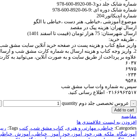
شماره شابک جلد دو:3-08-8920-600-978
شماره شابک دوره ای :9-06-8920-600-978
شماره اندیکاتور:204
موضوع:آموزشی ،خیاطی، هنر دست ،خیاطی با الگو
ارسال تهران: هزینه پیک در مقصد
ارسال شهرستان: 75 هزار تومان (قیمت تا اسفند 1401)
. طریقه خرید:
واریز مبلغ کتاب و هزینه پست در صفحه خرید آنلاین سایت مشق شب و
2. واریز وجه کتاب و هزینه ارسال به شماره کارت مشق شب و ارسال رسید و یادآوری نام کتاب به وات ساپ مشق شب(۰۲۱۶۶۹۶۲۵۱۷) و انتظار دریافت کد پیگیری مرسوله
علاوه بر پرداخت از طریق سایت و به صورت آنلاین، می‌توانید به ک
۶۰۳۷
۶۹۷۵
۰۲۳۴
۹۵۴۸
سپس به شماره وات ساپ مشق شب
۰۲۱۶۶۹۶۲۵۱۷ اطلاع رسانی کنید.
عروس تخصصی جلد دوم quantity
Add to cart
مقایسه
افزودن به لیست علاقمندی ها
Categories:
خیاطی، مهارتی و هنری
,
کتاب مشق شب
,
کتب
Tags:
، پ
آموزشگاه_ملکه_هنر، خود_آموز، خود_آموز_ خیاطی، آموزش_خیاطی،