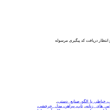
 خیاطی_با_الگو، صنایع _دستی،
,
س_های_ زنانه،
,
تاپ، پیراهن، مدل_ چرخشی،