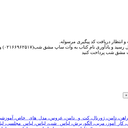
 انتظار دریافت کد پیگیری مرسوله.
ارت مشق شب پرداخت کنید
یراهن، دامن، ژورنال، کت_و_ دامن، عروس، مدل_های_ خاص، آموزشی،
 کار_آموز، مربی، الگو، برش، لباس_ شب، لباس، لباس_مجلسی، لبا