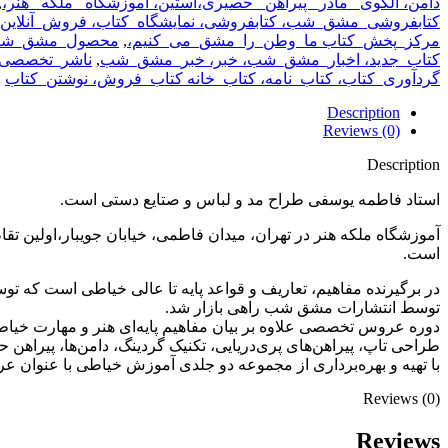
دامن، الگوی_ مادر_ پیراهن_ حصیری،آستین، آموزشگاه_ ملکه_ هنر،
,
کتابفروشی_مشق_شب، کتابفروشی، نمایشگاه_کتاب، فروش_آنل
مرکز_پخش_کتاب ما_وطن_را_مشق_می_کنیم،
,
محصول_مشق_شب،
کتاب_جدید، اخبار_مشق_شب، خبر، خبر_مشق_شب
,
ناشر_تخصصی، آ
گردآوری_کتاب، کتاب_نامه، کتاب_خانه کتاب_فروش، نوشتن_کتاب
Description
Reviews (0)
Description
استاد فاطمه یوسفی طراح مد و لباس و صتایع دستی است.
است.
در برگیرنده مفاهیم، تعاریف و قواعد پایه تا عالی خیاطی است که تو
توسط انتشارات مشق شب راهی بازار شد.
دوره عروس تخصصی علاوه بر بیان مفاهیم پایه‌ای هنر و مهارت خیا
طراحی تاپ، پیراهن‌های پری‌دریایی، تکنیک گردینگ، دامن‌ها، پیراهن حصیری ، انواع آستین، تو
با تهیه و بهره‌برداری از مجموعه دو جلدی آموزش خیاطی با عنوان 
Reviews (0)
Reviews