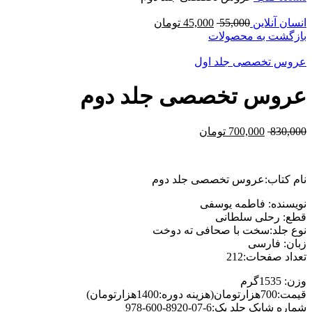
انسان آنلاین
55,000
45,000
تومان
بازگشت به محصولات
عروس تخصصی جلد اول
عروس تخصصی جلد دوم
830,000
700,000
تومان
نام کتاب:عروس تخصصی جلد دوم
نويسنده: فاطمه یوسفی
قطع: رحلی سلطانی
نوع جلد:سخت با صحافی ته دوخت
زبان: فارسی
تعداد صفحات:212
وزن: 1535گرم
قیمت:700هزارتومان(هزینه دوره:1400هزارتومان)
شماره شابک جلد یک:6-07-8920-600-978