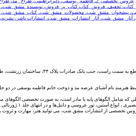
عروس_تخصصی_2، فاطمه_ یوسفی، دلبرابراهیمی، طراح_ مد، طراح_لباس، صنایع_ دستی، مدرس،کار _آموز،طراحی_
این_کتاب، تخفیف_فروش_کتاب کتاب_پر_فروش، نویسنده_مشق_ش
 پیشخوان_مشق_شب، محصولات_مشق_شب، کتاب_مشق_شب، مش
ثار_مشق_شب، آثار_انتشارات_مشق_شب، انتشارات ناشر، نشریه، نا
سط هنرمند نام آشنای عرصه مد و دوخت خانم فاطمه یوسفی در دو جلد با
طی که شامل الگوهای پایه یا مادر است، به صورت تخصصی الگوهای من
ر عروسی و دانتل‌ها و در انتهای جلد ۱ ژورنالی از لباس‌ها را ارائه داده است.
عروس تخصصی از انتشارات مشق شب، می توانید هنر، مهارت و ثروت را 