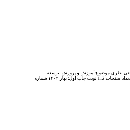
 مرتضی نظری موضوع:آموزش و پرورش، توسعه
انسانی، تعیلم، تربیت، آموزش، پرورش، تعلیم و تربیت، توسعه آموزشی، مدرسه، مهارت های نرم قطع:رقعی نوع جلد:شومیز زبان:فارسی تعداد صفحات:112 نوبت چاپ اول: بهار ۱۴۰۲ شماره