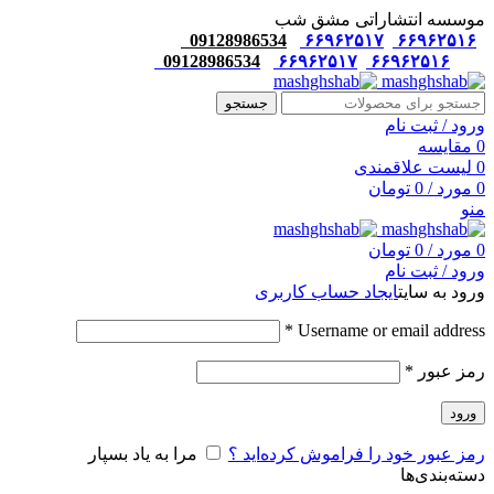
موسسه انتشاراتی مشق شب
09128986534
۶۶۹۶۲۵۱۷
۶۶۹۶۲۵۱۶
09128986534
۶۶۹۶۲۵۱۷
۶۶۹۶۲۵۱۶
جستجو
ورود / ثبت نام
0
مقایسه
0
لیست علاقمندی
0
مورد
/
0
تومان
منو
0
مورد
/
0
تومان
ورود / ثبت نام
ورود به سایت
ایجاد حساب کاربری
*
Username or email address
رمز عبور
*
ورود
رمز عبور خود را فراموش کرده‌اید ؟
مرا به یاد بسپار
دسته‌بندی‌ها