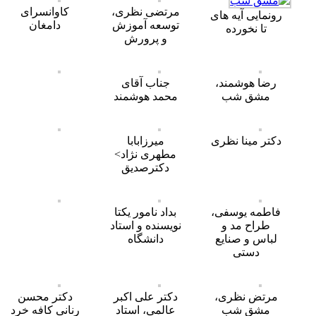
مرتضی نظری،
کاوانسرای
رونمایی آیه های
توسعه آموزش
دامغان
تا نخورده
و پرورش
رضا هوشمند،
جناب آقای
مشق شب
محمد هوشمند
دکتر مینا نظری
میرزابابا
مطهری نژاد>
دکترصدیق
فاطمه یوسفی،
بداد نامور یکتا
طراح مد و
نویسنده و استاد
لباس و صنایع
دانشگاه
دستی
مرتض نظری،
دکتر علی اکبر
دکتر محسن
مشق شب
عالمی، استاد
رنانی کافه خرد