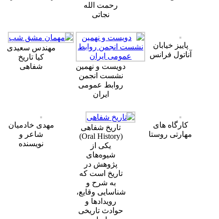
رحمت الله
نجاتی
پاییز خیابان
مهندس سعیدی
آناتول فرانس
کیا تاریخ
دویست و نهمین
شفاهی
نشست انجمن
روابط عمومی
ایران
کارگاه های
مهدی خادمیان
تاریخ شفاهی
مهارتی روستا
شاعر و
(Oral History)
نویسنده
یکی از
شیوه‌های
پژوهش در
تاریخ است که
به شرح و
شناسایی وقایع،
رویدادها و
حوادث تاریخی