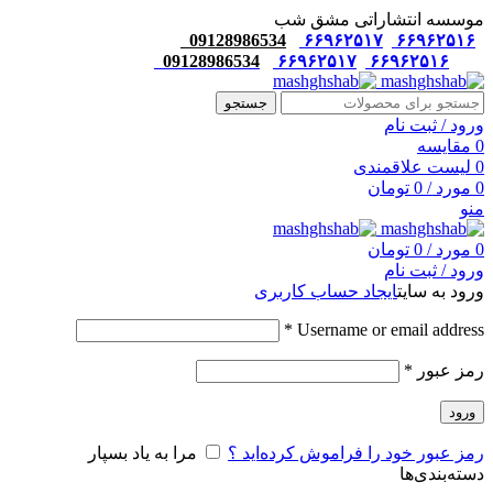
موسسه انتشاراتی مشق شب
09128986534
۶۶۹۶۲۵۱۷
۶۶۹۶۲۵۱۶
09128986534
۶۶۹۶۲۵۱۷
۶۶۹۶۲۵۱۶
جستجو
ورود / ثبت نام
0
مقایسه
0
لیست علاقمندی
0
مورد
/
0
تومان
منو
0
مورد
/
0
تومان
ورود / ثبت نام
ورود به سایت
ایجاد حساب کاربری
*
Username or email address
رمز عبور
*
ورود
رمز عبور خود را فراموش کرده‌اید ؟
مرا به یاد بسپار
دسته‌بندی‌ها