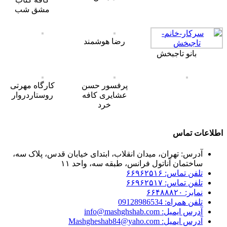
مشق شب
رضا هوشمند
بانو تاجبخش
پرفسور حسن
کارگاه مهرتی
عشایری کافه
روستاردروار
خرد
اطلاعات تماس
آدرس: تهران، میدان انقلاب، ابتدای خیابان قدس، پلاک سه،
ساختمان آناتول فرانس، طبقه سه، واحد ۱۱
تلفن تماس: ۶۶۹۶۲۵۱۶
تلفن تماس: ۶۶۹۶۲۵۱۷
نمابر: ۶۶۴۸۸۸۲۰
تلفن همراه: 09128986534
آدرس ایمیل: info@mashghshab.com
آدرس ایمیل: Mashgheshab84@yaho.com