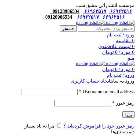
موسسه انتشاراتی مشق شب
09128986534
۶۶۹۶۲۵۱۷
۶۶۹۶۲۵۱۶
09128986534
۶۶۹۶۲۵۱۷
۶۶۹۶۲۵۱۶
جستجو
ورود / ثبت نام
0
مقایسه
0
لیست علاقمندی
0
مورد
/
0
تومان
منو
0
مورد
/
0
تومان
ورود / ثبت نام
ورود به سایت
ایجاد حساب کاربری
*
Username or email address
رمز عبور
*
ورود
رمز عبور خود را فراموش کرده‌اید ؟
مرا به یاد بسپار
دسته‌بندی‌ها