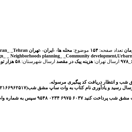
تعداد صفحه:
۱۵۴
موضوع:
محله ها- -ایران- -تهران
Iran_ _Tehran
gn_ _
Neighborhoods planning_ _Community development,Urbar
ارسال تهران:
هزینه پیک در مقصد
ارسال شهرستان:
۵۸ هزار تومان (قیمت تا خرداد ۱۴۰۲)
ق شب و انتظار دریافت کد پیگیری مرسوله.
کتاب به وات ساپ مشق شب(۰۲۱۶۶۹۶۲۵۱۷) و انتظار دریافت کد پیگیری مرسوله
ارت مشق شب پرداخت کنید
۶۰۳۷
۶۹۷۵
۰۲۳۴
۹۵۴۸
سپس به شماره و