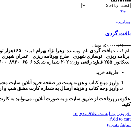
-۹%
مقایسه
بافت گردی
۱۶۵,۰۰۰
۱۵۰,۰۰۰
تومان
نام کتاب:
بافت گردی
نام نویسنده:
زهرا نژاد بهرام
قیمت:
۱۶۵هزار تومان
-برنامه ریزی- -نوسازی شهری- -طرح وبرنامه ریزی- -عمران شهری
n
اندیکاتور:
۲۵۵
قطع:
رقعی
وزن:
۲۰۲
شماره شابک:
۶_۶۵_۸۹۲۰_۶۰۰_۹۷۸
طریقه خرید:
واریز مبلغ کتاب و هزینه پست در صفحه خرید آنلاین سایت مش
واریز وجه کتاب و هزینه ارسال به شماره کارت مشق شب و ارسال رسید و یادآوری نام 
علاوه بر پرداخت از طریق سایت و به صورت آنلاین، می‌توانید به ک
کنید.
افزودن به لیست علاقمندی ها
Add to cart
نمایش سریع