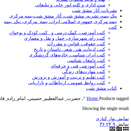
ست اداری و کلیه انور چاپی و تبلیغاتی
نشریات، آثار مشق شب
پیک بیمه، نشریه، مشق شب، آثار مشق شب،بیمه مرکزی
بیمه مرکزی جمهوری اسلامی ایران، بیمه_مرکزی، پیک_بیمه
کتب
کتب آموزشی، کمک درسی و _کتب کودک و نوجوان
کتب راه، شهرسازی، حمل و نقل و معماری
کتب حقوقی، قوانین و مقررات
کتب ادبیات، هنر، شعر، داستان و تاریخ
کتب ایران شناسی، جاذبه‌های گردشگری
کتب دامغان شناسی
کتب آموزشی فنی و حرفه‌ای
کتب مهارت‌های زندگی
کتب تعلیم و تربیت و آموزش و پرورش
کتب روابط عمومی، ارتباطات و بازاریابی
کتاب مشق شب
Products tagged “، حضرت_عبدالعظیم_حسینی، امام_زاده_قاسم، باسازی،شورا_شهر_تهران،”
Home
Showing the single result
نمایش نوار کناری
نمایش
۹
۲۴
۳۶