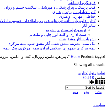
فرهنگی، اجتماعی
کتب پزشکی، پیراپزشکی، دامپزشکی، سلامت جسم و روان
کتب خیاطی، مهرتی و هنری
خیاطی، مهارتی و هنری
کتاب علوم پایه، دانستنی های عمومی، اطلاعات عمومی، اطلا
سایر آثار
تهیه و تولید محتوای نشریه
ست اداری و کلیه انور چاپی و تبلیغاتی
نشریات، آثار مشق شب
پیک بیمه، نشریه، مشق شب، آثار مشق شب،بیمه مرکزی
بیمه مرکزی جمهوری اسلامی ایران، بیمه_مرکزی، پیک_بیمه
Products tagged “، پیراهن، دامن، ژورنال، کت_و_ دامن، عروس، مدل_های_ خاص، آموزشی، خیاطی_با_الگو، صنایع _دستی،”
Home
Showing all 4 results
نمایش نوار کناری
نمایش
9
24
36
-17%
ویژه
جدید
مقایسه