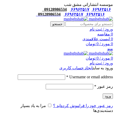
موسسه انتشاراتی مشق شب
09128986534
۶۶۹۶۲۵۱۷
۶۶۹۶۲۵۱۶
09128986534
۶۶۹۶۲۵۱۷
۶۶۹۶۲۵۱۶
جستجو
ورود / ثبت نام
0
مقایسه
0
لیست علاقمندی
0
مورد
/
0
تومان
منو
0
مورد
/
0
تومان
ورود / ثبت نام
ورود به سایت
ایجاد حساب کاربری
*
Username or email address
رمز عبور
*
ورود
رمز عبور خود را فراموش کرده‌اید ؟
مرا به یاد بسپار
دسته‌بندی‌ها