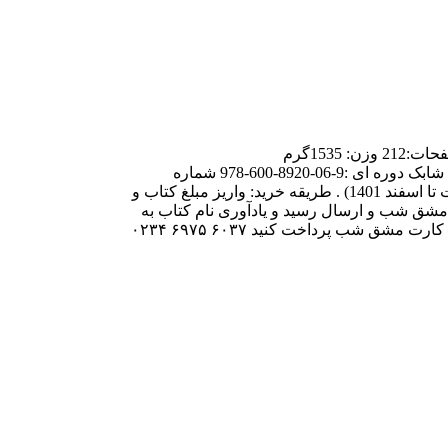
نام کتاب:عروس تخصصی جلد دوم نويسنده: فاطمه یوسفی قطع: رحلی سلطانی نوع جلد:سخت با صحافی ته دوخت زبان: فارسی تعداد صفحات:212 وزن: 1535گرم
قیمت:700هزارتومان(هزینه دوره:1400هزارتومان) شماره شابک جلد یک:6-07-8920-600-978 شماره شابک جلد دو:3-08-8920-600-978 شماره شابک دوره ای :9-06-8920-600-978 شماره
اندیکاتور:204 موضوع:آموزشی ،خیاطی، هنر دست ،خیاطی با الگو ارسال تهران: هزینه پیک در مقصد ارسال شهرستان: 45 هزار تومان (قیمت تا اسفند 1401) . طریقه خرید: واریز مبلغ کتاب و
ز وجه کتاب و هزینه ارسال به شماره کارت مشق شب و ارسال رسید و یادآوری نام کتاب به
وات ساپ مشق شب(۰۲۱۶۶۹۶۲۵۱۷) و انتظار دریافت کد پیگیری مرسوله علاوه بر پرداخت از طریق سایت و به صورت آنلاین، می‌توانید به کارت مشق شب پرداخت کنید ۶۰۳۷ ۶۹۷۵ ۰۲۳۴