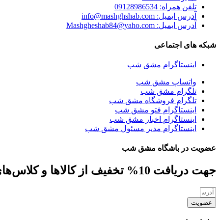
تلفن همراه: 09128986534
آدرس ایمیل: info@mashghshab.com
آدرس ایمیل: Mashgheshab84@yaho.com
شبکه های اجتماعی
اینستاگرام مشق شب
واتساپ مشق شب
تلگرام مشق شب
تلگرام فروشگاه مشق شب
اینستاگرام فتو مشق شب
اینستاگرام اخبار مشق شب
اینستاگرام مدیر مسئول مشق شب
عضویت در باشگاه مشق شب
جهت دریافت 10% تخفیف از کالاها و کلاس‌های مهارتی، کافه کتاب، جلسات و ... ایمیل خود را ارسال نمایید
عضویت