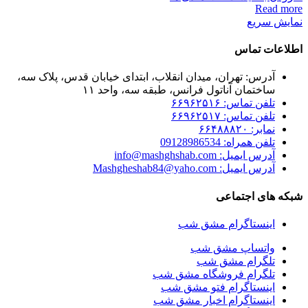
Read more
نمایش سریع
اطلاعات تماس
آدرس: تهران، میدان انقلاب، ابتدای خیابان قدس، پلاک سه،
ساختمان آناتول فرانس، طبقه سه، واحد ۱۱
تلفن تماس: ۶۶۹۶۲۵۱۶
تلفن تماس: ۶۶۹۶۲۵۱۷
نمابر: ۶۶۴۸۸۸۲۰
تلفن همراه: 09128986534
آدرس ایمیل: info@mashghshab.com
آدرس ایمیل: Mashgheshab84@yaho.com
شبکه های اجتماعی
اینستاگرام مشق شب
واتساپ مشق شب
تلگرام مشق شب
تلگرام فروشگاه مشق شب
اینستاگرام فتو مشق شب
اینستاگرام اخبار مشق شب