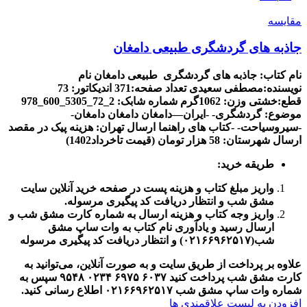
مقایسه
جاذبه های گردشگری طبیعی دامغان
نام کتاب: جاذبه های گردشگری طبیعی دامغان
نام
نویسنده:مصطفی سعیدی
تعداد صفحه:371
اندیکاتور: 73
قطع
:خشتی
وزن: 1062گرم
شماره شابک: 2
_72_5305_600_978
موضوع:
گردشگری- -ایران
—
دامغان
دامغان
دامغان-
-سیروسیاحت- -کتاب های راهنما
ارسال تهران
:
هزینه پیک در مقصد
ارسال شهرستان: 58 هزار تومان (قیمت تاخرداد1402)
طریقه خرید
:
واریز مبلغ کتاب و هزینه پست در صفحه خرید آنلاین سایت
مشق شب و انتظار دریافت کد پیگیری مرسوله
.
واریز وجه کتاب و هزینه ارسال به شماره کارت مشق شب و
ارسال رسید و یادآوری نام کتاب به وات ساپ مشق
شب(
۰۲۱۶۶۹۶۲۵۱۷)
و انتظار دریافت کد پیگیری مرسوله
علاوه بر پرداخت از طریق سایت و به صورت آنلاین، می‌توانید به
کارت مشق شب پرداخت کنید
۶۰۳۷
۶۹۷۵
۰۲۳۴
۹۵۴۸
سپس به
شماره وات ساپ مشق شب
۰۲۱۶۶۹۶۲۵۱۷
اطلاع رسانی کنید
.
افزودن به لیست علاقمندی ها