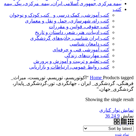
بیمه مرکزی جمهوری اسلامی ایران، بیمه_مرکزی، پیک_بیمه
کتب
کتب آموزشی، کمک درسی و _کتب کودک و نوجوان
کتب راه، شهرسازی، حمل و نقل و معماری
کتب حقوقی، قوانین و مقررات
کتب ادبیات، هنر، شعر، داستان و تاریخ
کتب ایران شناسی، جاذبه‌های گردشگری
کتب دامغان شناسی
کتب آموزشی فنی و حرفه‌ای
کتب مهارت‌های زندگی
کتب تعلیم و تربیت و آموزش و پرورش
کتب روابط عمومی، ارتباطات و بازاریابی
Home
Products tagged “اکوتوریسم، توریسم، توریست، میراث_
فرهنگی، گردشگری_ ایران ، جهانگردی، تور،گردشگری_پایدار،
گردشگری_جهان،”
Showing the single result
نمایش نوار کناری
نمایش
9
24
36
تمام شده