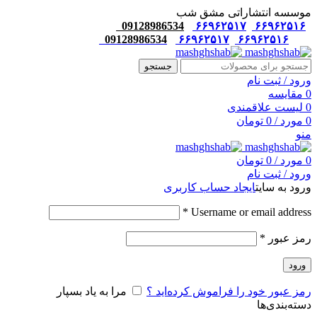
موسسه انتشاراتی مشق شب
09128986534
۶۶۹۶۲۵۱۷
۶۶۹۶۲۵۱۶
09128986534
۶۶۹۶۲۵۱۷
۶۶۹۶۲۵۱۶
جستجو
ورود / ثبت نام
0
مقایسه
0
لیست علاقمندی
0
مورد
/
0
تومان
منو
0
مورد
/
0
تومان
ورود / ثبت نام
ورود به سایت
ایجاد حساب کاربری
*
Username or email address
رمز عبور
*
ورود
رمز عبور خود را فراموش کرده‌اید ؟
مرا به یاد بسپار
دسته‌بندی‌ها