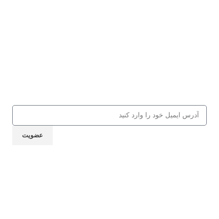
اینستاگرام مدیر مسئول مشق شب
عضویت در باشگاه مشق شب
جهت دریافت 10% تخفیف از کالاها و
کلاس‌های مهارتی، کافه کتاب، جلسات و
... ایمیل خود را ارسال نمایید
عضویت
نماد اعتماد