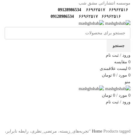
موسسه انتشاراتی مشق شب
09128986534
۶۶۹۶۲۵۱۷
۶۶۹۶۲۵۱۶
09128986534
۶۶۹۶۲۵۱۷
۶۶۹۶۲۵۱۶
جستجو
ورود / ثبت نام
0
مقایسه
0
لیست علاقمندی
0
مورد
/
0
تومان
منو
0
مورد
/
0
تومان
ورود / ثبت نام
دسته‌بندی‌ها
خانه
فروشگاه
مولف‌ها و مترجم ها
کارگاه های مهارتی
گالری مشق شب
سوالات متداول
اخبار مشق شب
سایر آثار
درباره ما
تماس با ما
Home
Products tagged “تجربه‌های_زیسته، مرتضی_نظری، رابطه نابرابر،