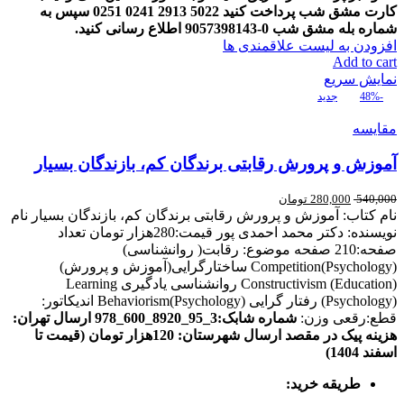
کارت مشق شب پرداخت کنید
5022
2913
0241
0251
سپس به
شماره بله مشق شب
0-9057398143
اطلاع رسانی کنید
.
افزودن به لیست علاقمندی ها
Add to cart
نمایش سریع
-48%
جدید
مقایسه
آموزش و پرورش رقابتی برندگان کم، بازندگان بسیار
540,000
280,000
تومان
نام کتاب: آموزش و پرورش رقابتی برندگان کم، بازندگان بسیار نام
نویسنده: دکتر محمد احمدی پور قیمت:280هزار تومان تعداد
صفحه:210 صفحه موضوع: رقابت( روانشناسی)
Competition(Psychology) ساختارگرایی(آموزش و پرورش)
Constructivism (Education) روانشناسی یادگیری Learning
(Psychology) رفتار گرایی Behaviorism(Psychology) اندیکاتور:
قطع:رقعی وزن:
شماره شابک:3_95_8920_600_978
ارسال تهران
:
هزینه پیک در مقصد
ارسال شهرستان: 120هزار تومان (قیمت تا
اسفند 1404)
طریقه خرید
: