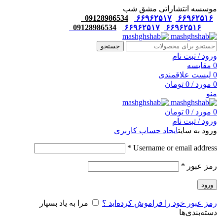
موسسه انتشاراتی مشق شب
09128986534
۶۶۹۶۲۵۱۷
۶۶۹۶۲۵۱۶
09128986534
۶۶۹۶۲۵۱۷
۶۶۹۶۲۵۱۶
جستجو
ورود / ثبت نام
0
مقایسه
0
لیست علاقمندی
0
مورد
/
0
تومان
منو
0
مورد
/
0
تومان
ورود / ثبت نام
ورود به سایت
ایجاد حساب کاربری
*
Username or email address
رمز عبور
*
ورود
رمز عبور خود را فراموش کرده‌اید ؟
مرا به یاد بسپار
دسته‌بندی‌ها