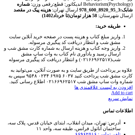
Behaviorism(Psychology) اندیکاتور: قطع:رقعی وزن:
شماره
شابک:3_95_8920_600_978
ارسال تهران:
هزینه پیک در مقصد
ارسال شهرستان:
58 هزار تومان(تا خرداد1402)
طریقه خرید
:
واریز مبلغ کتاب و هزینه پست در صفحه خرید آنلاین سایت
مشق شب و انتظار دریافت کد پیگیری مرسوله.
واریز وجه کتاب و هزینه ارسال به شماره کارت مشق شب و
ارسال رسید و یادآوری نام کتاب به وات ساپ مشق
شب(۰۲۱۶۶۹۶۲۵۱۷) و انتظار دریافت کد پیگیری مرسوله
علاوه بر پرداخت از طریق سایت و به صورت آنلاین، می‌توانید به
کارت مشق شب پرداخت کنید ۶۰۳۷ ۶۹۷۵ ۰۲۳۴ ۹۵۴۸ سپس به
شماره وات ساپ مشق شب ۰۲۱۶۶۹۶۲۵۱۷ اطلاع رسانی کنید.
افزودن به لیست علاقمندی ها
Add to cart
نمایش سریع
اطلاعات تماس
آدرس: تهران، میدان انقلاب، ابتدای خیابان قدس، پلاک سه،
ساختمان آناتول فرانس، طبقه سه، واحد ۱۱
تلفن تماس: ۶۶۹۶۲۵۱۶