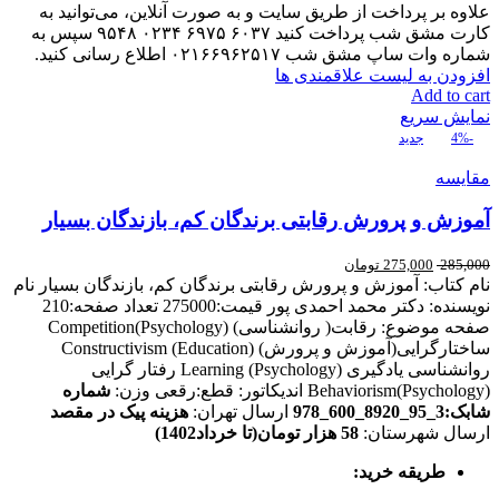
علاوه بر پرداخت از طریق سایت و به صورت آنلاین، می‌توانید به
کارت مشق شب پرداخت کنید ۶۰۳۷ ۶۹۷۵ ۰۲۳۴ ۹۵۴۸ سپس به
شماره وات ساپ مشق شب ۰۲۱۶۶۹۶۲۵۱۷ اطلاع رسانی کنید.
افزودن به لیست علاقمندی ها
Add to cart
نمایش سریع
-4%
جدید
مقایسه
آموزش و پرورش رقابتی برندگان کم، بازندگان بسیار
285,000
275,000
تومان
نام کتاب: آموزش و پرورش رقابتی برندگان کم، بازندگان بسیار نام
نویسنده: دکتر محمد احمدی پور قیمت:275000 تعداد صفحه:210
صفحه موضوع: رقابت( روانشناسی) Competition(Psychology)
ساختارگرایی(آموزش و پرورش) Constructivism (Education)
روانشناسی یادگیری Learning (Psychology) رفتار گرایی
Behaviorism(Psychology) اندیکاتور: قطع:رقعی وزن:
شماره
شابک:3_95_8920_600_978
ارسال تهران:
هزینه پیک در مقصد
ارسال شهرستان:
58 هزار تومان(تا خرداد1402)
طریقه خرید
: