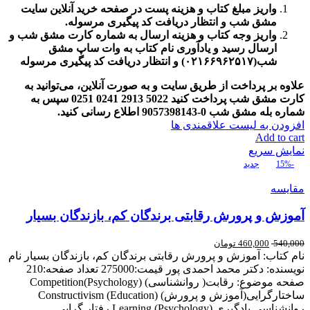
واریز مبلغ کتاب و هزینه پست در صفحه خرید آنلاین سایت
مشق شب و انتظار دریافت کد پیگیری مرسوله
.
واریز وجه کتاب و هزینه ارسال به شماره کارت مشق شب و
ارسال رسید و یادآوری نام کتاب به وات ساپ مشق
شب(
۰۲۱۶۶۹۶۲۵۱۷)
و انتظار دریافت کد پیگیری مرسوله
علاوه بر پرداخت از طریق سایت و به صورت آنلاین، می‌توانید به
کارت مشق شب پرداخت کنید
5022
2913
0241
0251
سپس به
شماره بله مشق شب
0-9057398143
اطلاع رسانی کنید
.
افزودن به لیست علاقمندی ها
Add to cart
نمایش سریع
-15%
جدید
مقایسه
آموزش و پرورش رقابتی برندگان کم، بازندگان بسیار
540,000
460,000
تومان
نام کتاب: آموزش و پرورش رقابتی برندگان کم، بازندگان بسیار نام
نویسنده: دکتر محمد احمدی پور قیمت:275000 تعداد صفحه:210
صفحه موضوع: رقابت( روانشناسی) Competition(Psychology)
ساختارگرایی(آموزش و پرورش) Constructivism (Education)
روانشناسی یادگیری Learning (Psychology) رفتار گرایی