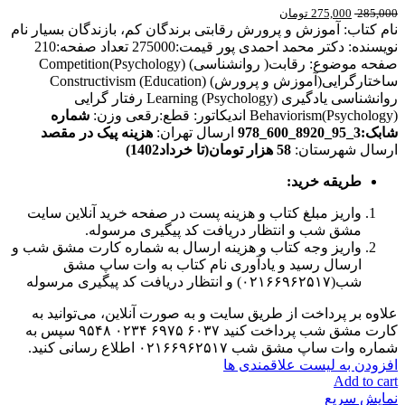
285,000
275,000
تومان
نام کتاب: آموزش و پرورش رقابتی برندگان کم، بازندگان بسیار نام
نویسنده: دکتر محمد احمدی پور قیمت:275000 تعداد صفحه:210
صفحه موضوع: رقابت( روانشناسی) Competition(Psychology)
ساختارگرایی(آموزش و پرورش) Constructivism (Education)
روانشناسی یادگیری Learning (Psychology) رفتار گرایی
Behaviorism(Psychology) اندیکاتور: قطع:رقعی وزن:
شماره
شابک:3_95_8920_600_978
ارسال تهران:
هزینه پیک در مقصد
ارسال شهرستان:
58 هزار تومان(تا خرداد1402)
طریقه خرید
:
واریز مبلغ کتاب و هزینه پست در صفحه خرید آنلاین سایت
مشق شب و انتظار دریافت کد پیگیری مرسوله.
واریز وجه کتاب و هزینه ارسال به شماره کارت مشق شب و
ارسال رسید و یادآوری نام کتاب به وات ساپ مشق
شب(۰۲۱۶۶۹۶۲۵۱۷) و انتظار دریافت کد پیگیری مرسوله
علاوه بر پرداخت از طریق سایت و به صورت آنلاین، می‌توانید به
کارت مشق شب پرداخت کنید ۶۰۳۷ ۶۹۷۵ ۰۲۳۴ ۹۵۴۸ سپس به
شماره وات ساپ مشق شب ۰۲۱۶۶۹۶۲۵۱۷ اطلاع رسانی کنید.
افزودن به لیست علاقمندی ها
Add to cart
نمایش سریع