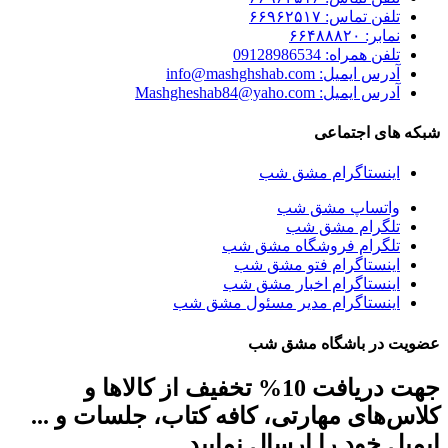
تلفن تماس: ۶۶۹۶۲۵۱۷
نمابر: ۶۶۴۸۸۸۲۰
تلفن همراه: 09128986534
آدرس ایمیل: info@mashghshab.com
آدرس ایمیل: Mashgheshab84@yaho.com
شبکه های اجتماعی
اینستاگرام مشق شب
واتساپ مشق شب
تلگرام مشق شب
تلگرام فروشگاه مشق شب
اینستاگرام فتو مشق شب
اینستاگرام اخبار مشق شب
اینستاگرام مدیر مسئول مشق شب
عضویت در باشگاه مشق شب
جهت دریافت 10% تخفیف از کالاها و
کلاس‌های مهارتی، کافه کتاب، جلسات و ...
ایمیل خود را ارسال نمایید