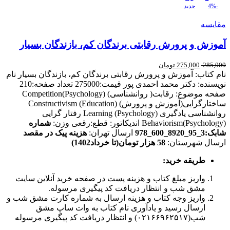
-4%
جدید
مقایسه
آموزش و پرورش رقابتی برندگان کم، بازندگان بسیار
285,000
275,000
تومان
نام کتاب: آموزش و پرورش رقابتی برندگان کم، بازندگان بسیار نام
نویسنده: دکتر محمد احمدی پور قیمت:275000 تعداد صفحه:210
صفحه موضوع: رقابت( روانشناسی) Competition(Psychology)
ساختارگرایی(آموزش و پرورش) Constructivism (Education)
روانشناسی یادگیری Learning (Psychology) رفتار گرایی
Behaviorism(Psychology) اندیکاتور: قطع:رقعی وزن:
شماره
شابک:3_95_8920_600_978
ارسال تهران:
هزینه پیک در مقصد
ارسال شهرستان:
58 هزار تومان(تا خرداد1402)
طریقه خرید
:
واریز مبلغ کتاب و هزینه پست در صفحه خرید آنلاین سایت
مشق شب و انتظار دریافت کد پیگیری مرسوله.
واریز وجه کتاب و هزینه ارسال به شماره کارت مشق شب و
ارسال رسید و یادآوری نام کتاب به وات ساپ مشق
شب(۰۲۱۶۶۹۶۲۵۱۷) و انتظار دریافت کد پیگیری مرسوله