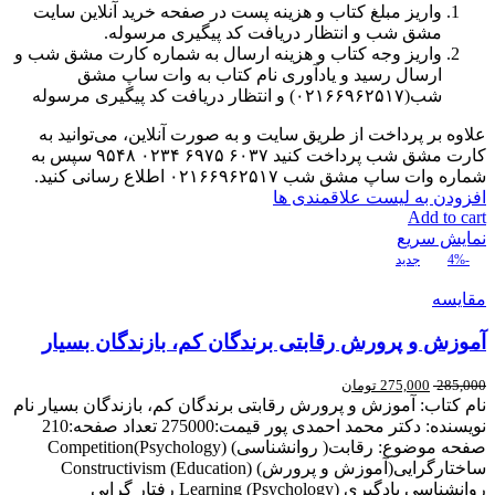
واریز مبلغ کتاب و هزینه پست در صفحه خرید آنلاین سایت
مشق شب و انتظار دریافت کد پیگیری مرسوله.
واریز وجه کتاب و هزینه ارسال به شماره کارت مشق شب و
ارسال رسید و یادآوری نام کتاب به وات ساپ مشق
شب(۰۲۱۶۶۹۶۲۵۱۷) و انتظار دریافت کد پیگیری مرسوله
علاوه بر پرداخت از طریق سایت و به صورت آنلاین، می‌توانید به
کارت مشق شب پرداخت کنید ۶۰۳۷ ۶۹۷۵ ۰۲۳۴ ۹۵۴۸ سپس به
شماره وات ساپ مشق شب ۰۲۱۶۶۹۶۲۵۱۷ اطلاع رسانی کنید.
افزودن به لیست علاقمندی ها
Add to cart
نمایش سریع
-4%
جدید
مقایسه
آموزش و پرورش رقابتی برندگان کم، بازندگان بسیار
285,000
275,000
تومان
نام کتاب: آموزش و پرورش رقابتی برندگان کم، بازندگان بسیار نام
نویسنده: دکتر محمد احمدی پور قیمت:275000 تعداد صفحه:210
صفحه موضوع: رقابت( روانشناسی) Competition(Psychology)
ساختارگرایی(آموزش و پرورش) Constructivism (Education)
روانشناسی یادگیری Learning (Psychology) رفتار گرایی