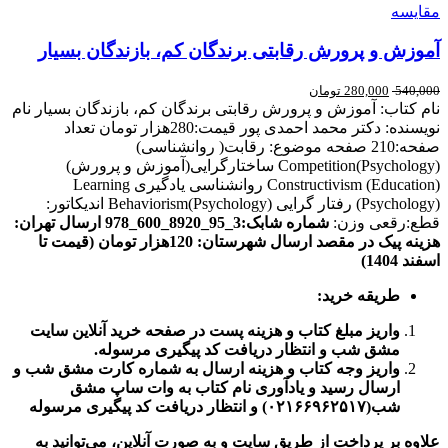
مقایسه
آموزش و پرورش رقابتی برندگان کم، بازندگان بسیار
540,000
280,000
تومان
نام کتاب: آموزش و پرورش رقابتی برندگان کم، بازندگان بسیار نام
نویسنده: دکتر محمد احمدی پور قیمت:280هزار تومان تعداد
صفحه:210 صفحه موضوع: رقابت( روانشناسی)
Competition(Psychology) ساختارگرایی(آموزش و پرورش)
Constructivism (Education) روانشناسی یادگیری Learning
(Psychology) رفتار گرایی Behaviorism(Psychology) اندیکاتور:
قطع:رقعی وزن:
شماره شابک:3_95_8920_600_978
ارسال تهران
:
هزینه پیک در مقصد
ارسال شهرستان: 120هزار تومان (قیمت تا
اسفند 1404)
طریقه خرید
:
واریز مبلغ کتاب و هزینه پست در صفحه خرید آنلاین سایت
مشق شب و انتظار دریافت کد پیگیری مرسوله
.
واریز وجه کتاب و هزینه ارسال به شماره کارت مشق شب و
ارسال رسید و یادآوری نام کتاب به وات ساپ مشق
شب(
۰۲۱۶۶۹۶۲۵۱۷)
و انتظار دریافت کد پیگیری مرسوله
علاوه بر پرداخت از طریق سایت و به صورت آنلاین، می‌توانید به