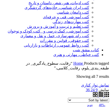
کتب ادبیات، هنر، شعر، داستان و تاریخ
کتب ایران شناسی، جاذبه‌های گردشگری
کتب دامغان شناسی
کتب آموزشی فنی و حرفه‌ای
کتب مهارت‌های زندگی
کتب تعلیم و تربیت و آموزش و پرورش
کتب آموزشی، کمک درسی و _کتب کودک و نوجوان
کتب راه، شهرسازی، حمل و نقل و معماری
کتب حقوقی، قوانین و مقررات
کتب روابط عمومی، ارتباطات و بازاریابی
کتاب مشق شب
کتب خیاطی، مهارتی و هنری
Home
Products tagged “رقابت، سطوح_یادگیری_ در
طبقه_بندی_بلوم، رقابت_کلاسی،”
Showing all 7 results
نمایش نوار کناری
نمایش
9
24
36
-48%
جدید