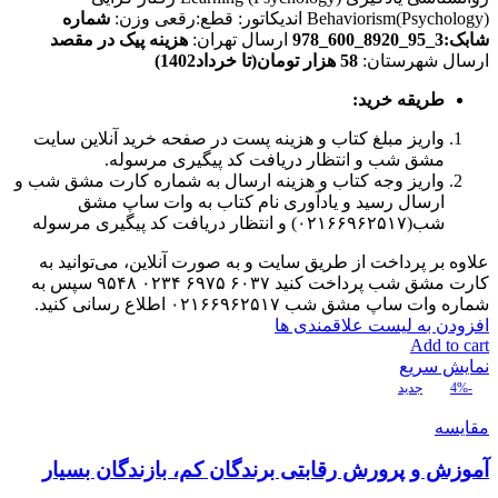
Behaviorism(Psychology) اندیکاتور: قطع:رقعی وزن:
شماره
شابک:3_95_8920_600_978
ارسال تهران:
هزینه پیک در مقصد
ارسال شهرستان:
58 هزار تومان(تا خرداد1402)
طریقه خرید
:
واریز مبلغ کتاب و هزینه پست در صفحه خرید آنلاین سایت
مشق شب و انتظار دریافت کد پیگیری مرسوله.
واریز وجه کتاب و هزینه ارسال به شماره کارت مشق شب و
ارسال رسید و یادآوری نام کتاب به وات ساپ مشق
شب(۰۲۱۶۶۹۶۲۵۱۷) و انتظار دریافت کد پیگیری مرسوله
علاوه بر پرداخت از طریق سایت و به صورت آنلاین، می‌توانید به
کارت مشق شب پرداخت کنید ۶۰۳۷ ۶۹۷۵ ۰۲۳۴ ۹۵۴۸ سپس به
شماره وات ساپ مشق شب ۰۲۱۶۶۹۶۲۵۱۷ اطلاع رسانی کنید.
افزودن به لیست علاقمندی ها
Add to cart
نمایش سریع
-4%
جدید
مقایسه
آموزش و پرورش رقابتی برندگان کم، بازندگان بسیار