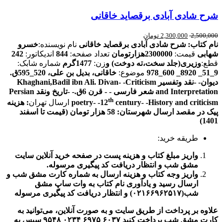
شرح شادی آبادی برقصاید خاقانی
2,500,000
2,300,000
تومان
نام کتاب: شرح شادی آبادی برقصاید خاقانی
نام نویسنده:
خسرو
شهابی
قیمت:
2300000هزارتومان
تعداد صفحه:
844
اندیکاتور:
242
قطع:
وزیری(جلد سخت،ته دوخت)
و
زن:
1477گرم
شماره شابک:
9
_51_ 8920_ 600_978
موضوع:
خاقانی، بدیل بن علی، 520_595ق.
دیوان- -نقد وتفسیر
Khaghani,Badil ibn Ali. Divan- -Criticism
and Interpretation
شعر فارسی - - قرن 6ق.- -تاریخ ونقد
Persian
th
century- -History and criticism
poetry- -12
ارسال تهران
:
هزینه
پیک در مقصد
ارسال شهرستان: 58 هزار تومان (قیمت تا اسفند
1401)
طریقه خرید:
واریز مبلغ کتاب و هزینه پست در صفحه خرید آنلاین سایت
مشق شب و انتظار دریافت کد پیگیری مرسوله.
واریز وجه کتاب و هزینه ارسال به شماره کارت مشق شب و
ارسال رسید و یادآوری نام کتاب به وات ساپ مشق
شب(۰۲۱۶۶۹۶۲۵۱۷) و انتظار دریافت کد پیگیری مرسوله
علاوه بر پرداخت از طریق سایت و به صورت آنلاین، می‌توانید به
کارت مشق شب پرداخت کنید
۶۰۳۷
۶۹۷۵
۰۲۳۴
۹۵۴۸
سپس به