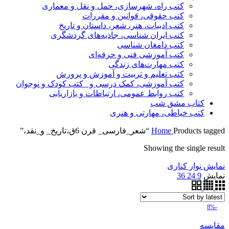
کتب راه، شهرسازی، حمل و نقل و معماری
کتب حقوقی، قوانین و مقررات
کتب ادبیات، هنر، شعر، داستان و تاریخ
کتب ایران شناسی، جاذبه‌های گردشگری
کتب دامغان شناسی
کتب آموزشی فنی و حرفه‌ای
کتب مهارت‌های زندگی
کتب تعلیم و تربیت و آموزش و پرورش
کتب آموزشی، کمک درسی و _کتب کودک و نوجوان
کتب روابط عمومی، ارتباطات و بازاریابی
کتاب مشق شب
کتب خیاطی، مهارتی و هنری
Products tagged “شعر_فارسی_ قرن 6ق،تاریخ_ و_نقد،”
Home
Showing the single result
نمایش نوار کناری
نمایش
9
24
36
-8%
مقایسه