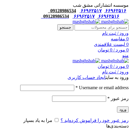
موسسه انتشاراتی مشق شب
09128986534
۶۶۹۶۲۵۱۷
۶۶۹۶۲۵۱۶
09128986534
۶۶۹۶۲۵۱۷
۶۶۹۶۲۵۱۶
جستجو
ورود / ثبت نام
0
مقایسه
0
لیست علاقمندی
0
مورد
/
0
تومان
منو
0
مورد
/
0
تومان
ورود / ثبت نام
ورود به سایت
ایجاد حساب کاربری
*
Username or email address
رمز عبور
*
ورود
رمز عبور خود را فراموش کرده‌اید ؟
مرا به یاد بسپار
دسته‌بندی‌ها