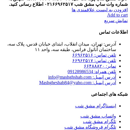
شماره وات ساپ مشق شب
۰۲۱۶۶۹۶۲۵۱۷ اطلاع رسانی کنید.
افزودن به لیست علاقمندی ها
Add to cart
نمایش سریع
اطلاعات تماس
آدرس: تهران، میدان انقلاب، ابتدای خیابان قدس، پلاک سه،
ساختمان آناتول فرانس، طبقه سه، واحد ۱۱
تلفن تماس: ۶۶۹۶۲۵۱۶
تلفن تماس: ۶۶۹۶۲۵۱۷
نمابر: ۶۶۴۸۸۸۲۰
تلفن همراه: 09128986534
آدرس ایمیل: info@mashghshab.com
آدرس ایمیل: Mashgheshab84@yaho.com
شبکه های اجتماعی
اینستاگرام مشق شب
واتساپ مشق شب
تلگرام مشق شب
تلگرام فروشگاه مشق شب