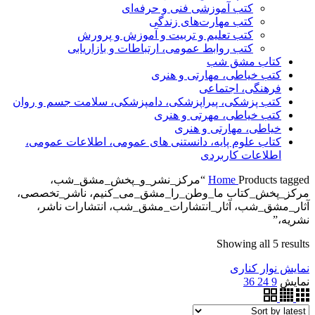
کتب آموزشی فنی و حرفه‌ای
کتب مهارت‌های زندگی
کتب تعلیم و تربیت و آموزش و پرورش
کتب روابط عمومی، ارتباطات و بازاریابی
کتاب مشق شب
کتب خیاطی، مهارتی و هنری
فرهنگی، اجتماعی
کتب پزشکی، پیراپزشکی، دامپزشکی، سلامت جسم و روان
کتب خیاطی، مهرتی و هنری
خیاطی، مهارتی و هنری
کتاب علوم پایه، دانستنی های عمومی، اطلاعات عمومی،
اطلاعات کاربردی
Home
Products tagged “مرکز_نشر_و_پخش_مشق_شب،
مرکز_پخش_کتاب ما_وطن_را_مشق_می_کنیم، ناشر_تخصصی،
آثار_مشق_شب، آثار_انتشارات_مشق_شب، انتشارات ناشر،
نشریه،”
Showing all 5 results
نمایش نوار کناری
نمایش
9
24
36