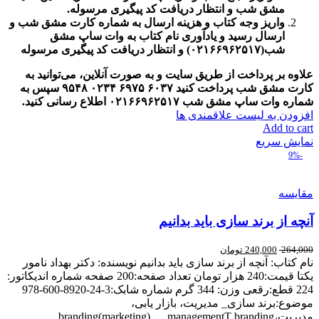
مشق شب و انتظار دریافت کد پیگیری مرسوله.
واریز وجه کتاب و هزینه ارسال به شماره کارت مشق شب و
ارسال رسید و یادآوری نام کتاب به وات ساپ مشق
شب(۰۲۱۶۶۹۶۲۵۱۷) و انتظار دریافت کد پیگیری مرسوله
علاوه بر پرداخت از طریق سایت و به صورت آنلاین، می‌توانید به
کارت مشق شب پرداخت کنید
۶۰۳۷
۶۹۷۵
۰۲۳۴
۹۵۴۸
سپس به
شماره وات ساپ مشق شب
۰۲۱۶۶۹۶۲۵۱۷ اطلاع رسانی کنید.
افزودن به لیست علاقمندی ها
Add to cart
نمایش سریع
-9%
مقایسه
آنچه از برند سازی باید بدانیم
264,000
240,000
تومان
نام کتاب: آنچه از برند سازی باید بدانیم نویسنده: دکتر بهداد نامور
یکتا قیمت:240 هزار تومان تعداد صفحه:200 صفحه شماره اندیکاتور:
224 قطع:رقعی وزن: 344 گرم شماره شابک:3-24-8920-600-978
موضوع:برند سازی_ مدیریت، بازار یابی،
مدیریت،branding(marketing)___managementT branding