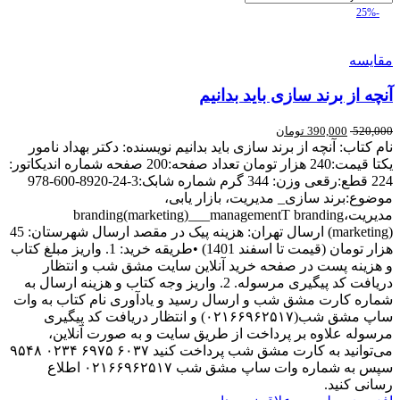
-25%
مقایسه
آنچه از برند سازی باید بدانیم
520,000
390,000
تومان
نام کتاب: آنچه از برند سازی باید بدانیم نویسنده: دکتر بهداد نامور
یکتا قیمت:240 هزار تومان تعداد صفحه:200 صفحه شماره اندیکاتور:
224 قطع:رقعی وزن: 344 گرم شماره شابک:3-24-8920-600-978
موضوع:برند سازی_ مدیریت، بازار یابی،
مدیریت،branding(marketing)___managementT branding
(marketing) ارسال تهران: هزینه پیک در مقصد ارسال شهرستان: 45
هزار تومان (قیمت تا اسفند 1401) •طریقه خرید: 1. واریز مبلغ کتاب
و هزینه پست در صفحه خرید آنلاین سایت مشق شب و انتظار
دریافت کد پیگیری مرسوله. 2. واریز وجه کتاب و هزینه ارسال به
شماره کارت مشق شب و ارسال رسید و یادآوری نام کتاب به وات
ساپ مشق شب(۰۲۱۶۶۹۶۲۵۱۷) و انتظار دریافت کد پیگیری
مرسوله علاوه بر پرداخت از طریق سایت و به صورت آنلاین،
می‌توانید به کارت مشق شب پرداخت کنید ۶۰۳۷ ۶۹۷۵ ۰۲۳۴ ۹۵۴۸
سپس به شماره وات ساپ مشق شب ۰۲۱۶۶۹۶۲۵۱۷ اطلاع
رسانی کنید.