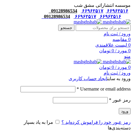
موسسه انتشاراتی مشق شب
09128986534
۶۶۹۶۲۵۱۷
۶۶۹۶۲۵۱۶
09128986534
۶۶۹۶۲۵۱۷
۶۶۹۶۲۵۱۶
جستجو
ورود / ثبت نام
0
مقایسه
0
لیست علاقمندی
0
مورد
/
0
تومان
منو
0
مورد
/
0
تومان
ورود / ثبت نام
ورود به سایت
ایجاد حساب کاربری
*
Username or email address
رمز عبور
*
ورود
رمز عبور خود را فراموش کرده‌اید ؟
مرا به یاد بسپار
دسته‌بندی‌ها