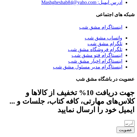
آدرس ایمیل: Mashgheshab84@yaho.com
شبکه های اجتماعی
اینستاگرام مشق شب
واتساپ مشق شب
تلگرام مشق شب
تلگرام فروشگاه مشق شب
اینستاگرام فتو مشق شب
اینستاگرام اخبار مشق شب
اینستاگرام مدیر مسئول مشق شب
عضویت در باشگاه مشق شب
جهت دریافت 10% تخفیف از کالاها و
کلاس‌های مهارتی، کافه کتاب، جلسات و ...
ایمیل خود را ارسال نمایید
عضویت