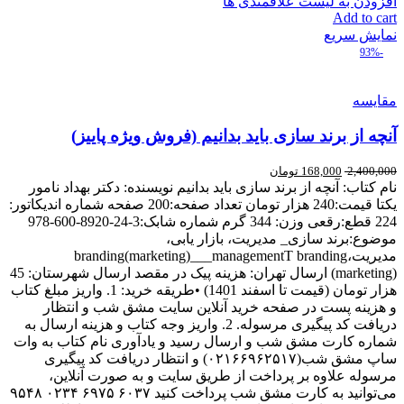
افزودن به لیست علاقمندی ها
Add to cart
نمایش سریع
-93%
مقایسه
آنچه از برند سازی باید بدانیم (فروش ویژه پاییز)
2,400,000
168,000
تومان
نام کتاب: آنچه از برند سازی باید بدانیم نویسنده: دکتر بهداد نامور
یکتا قیمت:240 هزار تومان تعداد صفحه:200 صفحه شماره اندیکاتور:
224 قطع:رقعی وزن: 344 گرم شماره شابک:3-24-8920-600-978
موضوع:برند سازی_ مدیریت، بازار یابی،
مدیریت،branding(marketing)___managementT branding
(marketing) ارسال تهران: هزینه پیک در مقصد ارسال شهرستان: 45
هزار تومان (قیمت تا اسفند 1401) •طریقه خرید: 1. واریز مبلغ کتاب
و هزینه پست در صفحه خرید آنلاین سایت مشق شب و انتظار
دریافت کد پیگیری مرسوله. 2. واریز وجه کتاب و هزینه ارسال به
شماره کارت مشق شب و ارسال رسید و یادآوری نام کتاب به وات
ساپ مشق شب(۰۲۱۶۶۹۶۲۵۱۷) و انتظار دریافت کد پیگیری
مرسوله علاوه بر پرداخت از طریق سایت و به صورت آنلاین،
می‌توانید به کارت مشق شب پرداخت کنید ۶۰۳۷ ۶۹۷۵ ۰۲۳۴ ۹۵۴۸