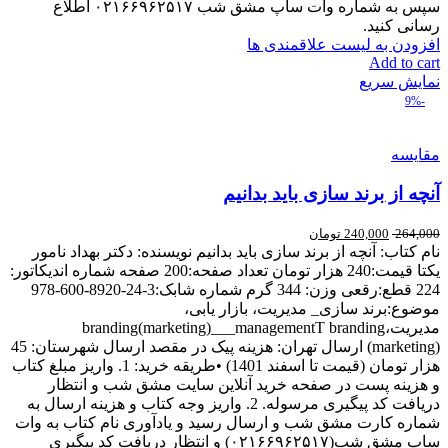
سپس به شماره وات ساپ مشق شب ۰۲۱۶۶۹۶۲۵۱۷ اطلاع
رسانی کنید.
افزودن به لیست علاقمندی ها
Add to cart
نمایش سریع
-9%
مقایسه
آنچه از برند سازی باید بدانیم
264,000
240,000
تومان
نام کتاب: آنچه از برند سازی باید بدانیم نویسنده: دکتر بهداد نامور
یکتا قیمت:240 هزار تومان تعداد صفحه:200 صفحه شماره اندیکاتور:
224 قطع:رقعی وزن: 344 گرم شماره شابک:3-24-8920-600-978
موضوع:برند سازی_ مدیریت، بازار یابی،
مدیریت،branding(marketing)___managementT branding
(marketing) ارسال تهران: هزینه پیک در مقصد ارسال شهرستان: 45
هزار تومان (قیمت تا اسفند 1401) •طریقه خرید: 1. واریز مبلغ کتاب
و هزینه پست در صفحه خرید آنلاین سایت مشق شب و انتظار
دریافت کد پیگیری مرسوله. 2. واریز وجه کتاب و هزینه ارسال به
شماره کارت مشق شب و ارسال رسید و یادآوری نام کتاب به وات
ساپ مشق شب(۰۲۱۶۶۹۶۲۵۱۷) و انتظار دریافت کد پیگیری