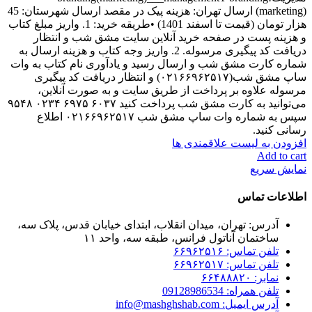
(marketing) ارسال تهران: هزینه پیک در مقصد ارسال شهرستان: 45
هزار تومان (قیمت تا اسفند 1401) •طریقه خرید: 1. واریز مبلغ کتاب
و هزینه پست در صفحه خرید آنلاین سایت مشق شب و انتظار
دریافت کد پیگیری مرسوله. 2. واریز وجه کتاب و هزینه ارسال به
شماره کارت مشق شب و ارسال رسید و یادآوری نام کتاب به وات
ساپ مشق شب(۰۲۱۶۶۹۶۲۵۱۷) و انتظار دریافت کد پیگیری
مرسوله علاوه بر پرداخت از طریق سایت و به صورت آنلاین،
می‌توانید به کارت مشق شب پرداخت کنید ۶۰۳۷ ۶۹۷۵ ۰۲۳۴ ۹۵۴۸
سپس به شماره وات ساپ مشق شب ۰۲۱۶۶۹۶۲۵۱۷ اطلاع
رسانی کنید.
افزودن به لیست علاقمندی ها
Add to cart
نمایش سریع
اطلاعات تماس
آدرس: تهران، میدان انقلاب، ابتدای خیابان قدس، پلاک سه،
ساختمان آناتول فرانس، طبقه سه، واحد ۱۱
تلفن تماس: ۶۶۹۶۲۵۱۶
تلفن تماس: ۶۶۹۶۲۵۱۷
نمابر: ۶۶۴۸۸۸۲۰
تلفن همراه: 09128986534
آدرس ایمیل: info@mashghshab.com