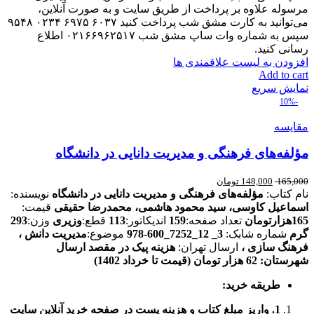
مرسوله علاوه بر پرداخت از طریق سایت و به صورت آنلاین،
می‌توانید به کارت مشق شب پرداخت کنید ۶۰۳۷ ۶۹۷۵ ۰۲۳۴ ۹۵۴۸
سپس به شماره وات ساپ مشق شب ۰۲۱۶۶۹۶۲۵۱۷ اطلاع
رسانی کنید.
افزودن به لیست علاقمندی ها
Add to cart
نمایش سریع
-10%
مقایسه
مؤلفه‌های فرهنگی و مدیریت دانایی در دانشگاه
165,000
148,000
تومان
نام کتاب:
مؤلفه‌های فرهنگی و مدیریت دانایی در دانشگاه
نویسنده:
اسماعیل کاوسی، سید محمود هاشمی، محمدرضا حقیقی
قیمت:
165هزارتومان
تعداد صفحه:
159
اندیکاتور:
113
قطع:
وزیری
وزن:
293
گرم
شماره شابک:
3_ 12_7252_600‑978
موضوع:
مدیریت دانش ،
فرهنگ سازی ،
ارسال تهران:
هزینه پیک در مقصد
ارسال
شهرستان: 62 هزار تومان (قیمت تا خرداد 1402)
طریقه خرید:
1. واریز مبلغ کتاب و هزینه پست در صفحه خرید آنلاین سایت