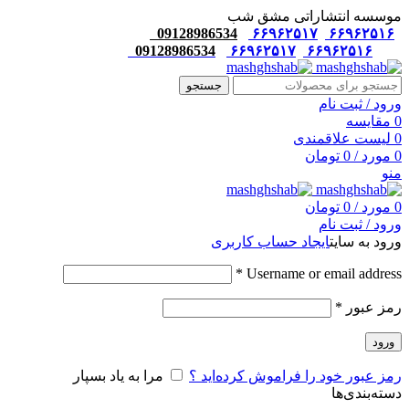
موسسه انتشاراتی مشق شب
09128986534
۶۶۹۶۲۵۱۷
۶۶۹۶۲۵۱۶
09128986534
۶۶۹۶۲۵۱۷
۶۶۹۶۲۵۱۶
جستجو
ورود / ثبت نام
0
مقایسه
0
لیست علاقمندی
0
مورد
/
0
تومان
منو
0
مورد
/
0
تومان
ورود / ثبت نام
ورود به سایت
ایجاد حساب کاربری
*
Username or email address
رمز عبور
*
ورود
رمز عبور خود را فراموش کرده‌اید ؟
مرا به یاد بسپار
دسته‌بندی‌ها