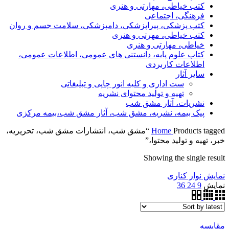
کتب خیاطی، مهارتی و هنری
فرهنگی، اجتماعی
کتب پزشکی، پیراپزشکی، دامپزشکی، سلامت جسم و روان
کتب خیاطی، مهرتی و هنری
خیاطی، مهارتی و هنری
کتاب علوم پایه، دانستنی های عمومی، اطلاعات عمومی،
اطلاعات کاربردی
سایر آثار
ست اداری و کلیه انور چاپی و تبلیغاتی
تهیه و تولید محتوای نشریه
نشریات، آثار مشق شب
پیک بیمه، نشریه، مشق شب، آثار مشق شب،بیمه مرکزی
Home
Products tagged “مشق شب، انتشارات مشق شب، تحریریه،
خبر، تهیه و تولید محتوا،”
Showing the single result
نمایش نوار کناری
نمایش
9
24
36
مقایسه