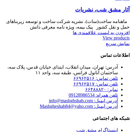
آثار مشق شب، نشریات
ماهنامه ساخت(سات)، نشریه شرکت ساخت و توسعه زیربناهای
حمل و نقل کشور پیک بیمه، ویژه نامه معرفی دانش
افزودن به لیست علاقمندی ها
View products
نمایش سریع
اطلاعات تماس
آدرس: تهران، میدان انقلاب، ابتدای خیابان قدس، پلاک سه،
ساختمان آناتول فرانس، طبقه سه، واحد ۱۱
تلفن تماس: ۶۶۹۶۲۵۱۶
تلفن تماس: ۶۶۹۶۲۵۱۷
نمابر: ۶۶۴۸۸۸۲۰
تلفن همراه: 09128986534
آدرس ایمیل: info@mashghshab.com
آدرس ایمیل: Mashgheshab84@yaho.com
شبکه های اجتماعی
اینستاگرام مشق شب