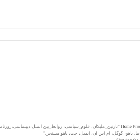
الری مشق شب
سوالات متداول
اخبار مشق شب
سایر آثار
درباره ما
Home
Products tagged “نازنین_ملیکان، علوم_سیاسی، روابط_بین الملل،دیپلماسی
ط، یاهو، گوگل، ام اس ان، ایمیل، چت، یاهو مسنجر،”