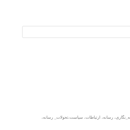
تماس با ما
،روزنامه_نگاری، رسانه، ارتباطات، سیاست،تحولات_ رسانه،