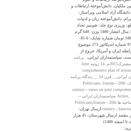
ین ملکیان، دانش‌آموختة ارتباطات و
انشگاه آزاد اسلامی
ویراستار:
هرام، دانش‌آموختة زبان و ادبیات
ع: وزیری
نوع جلد: شومیز
تعداد
سال انتشار:1400
وزن: 640 گرم
شماره شابک: 6-81-
شماره اندیکاتور:273
موضوع:
ابطه ایران و آمریکا، خروج از
ست، سیاستمداران ایرانی،
برنامه
جامع اقدام مشترک2015م.،14 ژوئیه Joint
comprehensive plan of actio
سیاستمداران ایرانی__ قرن 14 __ دیدگاه برنامه
جامع مشترک، Politicians, Iranian—20th
century—views on joint comprehens
Action, 2015 July14 سیاستمداران ایرانی—
قرن14—مصاحبه ها Politicians,Iranian—20th
century—Intervi
ارسال تهران:
در مقصد
ارسال شهرستان: 45 هزار
 اسفند 1400)
ید: