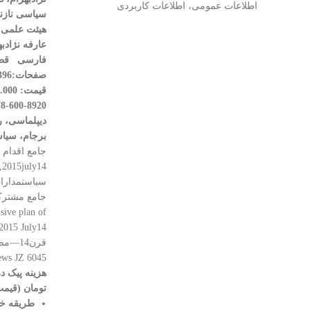
اطلاعات عمومی، اطلاعات کاربردی
سیاسی
نازن
هیئت علمی د
عارفه نژاد‌ب
فارسی
قط
صفحات:396
قیمت: 340.000 تومان
8920-600-978
دیپلماسی، ر
برجام، سیا
n,2015july14
ive plan of
ews JZ 6045
هزینه پیک 
تومان (قیمت تا
طریقه خر