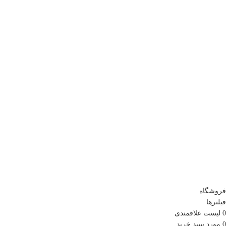
اطلاعات تماس
شبکه ه
آدرس: تهران، میدان انقلاب، ابتدای خیابان
اینستا
قدس، پلاک سه، ساختمان آناتول فرانس،
واتسا
طبقه سه، واحد ۱۱
تلگرام
تلفن تماس: ۶۶۹۶۲۵۱۶
تلگرام
تلفن تماس: ۶۶۹۶۲۵۱۷
اینستا
نمابر: ۶۶۴۸۸۸۲۰
اینستاگ
تلفن همراه: 09128986534
اینستا
آدرس ایمیل: info@mashghshab.com
آدرس ایمیل: Mashgheshab84@yaho.com
تما
فروشگاه
فیلترها
0
لیست علاقمندی
0
مورد
سبد خرید