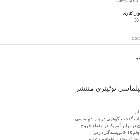
Showing the s
ار کناری
36
ید
پلماسی توئیتری منتشر
ان
تاب گفت و گوهایی در باب دیپلماسی
ان در برابر آمریکا در مقطع خروج
 2018
نویسندگان: زهرا
دانش‌آموختة ارتباطات و علوم