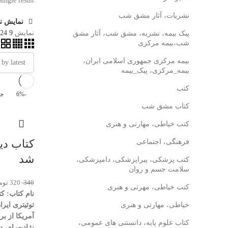
ingle result
نشریات، آثار مشق شب
نمایش نو
نمایش
9
24
پیک بیمه، نشریه، مشق شب، آثار مشق
شب،بیمه مرکزی
بیمه مرکزی جمهوری اسلامی ایران،
بیمه_مرکزی، پیک_بیمه
کتب
-6%
جد
کتاب مشق شب
کتب خیاطی، مهارتی و هنری
کتاب دی
فرهنگی، اجتماعی
شد
کتب پزشکی، پیراپزشکی، دامپزشکی،
سلامت جسم و روان
340
320
توم
کتب خیاطی، مهرتی و هنری
نام کتاب: ک
خیاطی، مهارتی و هنری
توئیتری ایر
آمریکا از برجام
کتاب علوم پایه، دانستنی های عمومی،
نژادبهرام، 