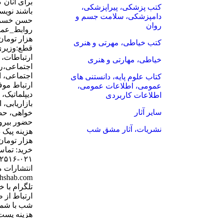
برای آنان 
کتب پزشکی، پیراپزشکی،
باشند نویسن
دامپزشکی، سلامت جسم و
حسن خسرو
روان
کتب خیاطی، مهرتی و هنری
ارتباطات، 
خیاطی، مهارتی و هنری
اجتماعی،ره
اجتماعی، 
کتاب علوم پایه، دانستنی های
ارتباط موف
عمومی، اطلاعات عمومی،
دیپلماتیک،
اطلاعات کاربردی
بازاریابی،
سایر آثار
خواهی، حض
حضور بیرون
نشریات، آثار مشق شب
خرید: تماس
انتشارات
ارتباط از