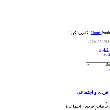
انی_دیکن”
Home
Showing the si
 کناری
36
ید
 فردی و اجتماعی
ان
ارتباطات (فردی – اجتماعی)