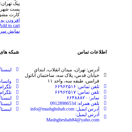
پیک تهران:
کارت مشق شب: ۶۰۳۷ ۵
افزودن به
Add to cart
نمایش سری
اطلاعات تماس
شبکه های 
آدرس: تهران، میدان انقلاب، ابتدای
اینست
خیابان قدس، پلاک سه، ساختمان آناتول
فرانس، طبقه سه، واحد ۱۱
واتسا
تلفن تماس: ۶۶۹۶۲۵۱۶
تلگرا
تلفن تماس: ۶۶۹۶۲۵۱۷
تلگرا
نمابر: ۶۶۴۸۸۸۲۰
اینست
تلفن همراه: 09128986534
اینستا
آدرس ایمیل: info@mashghshab.com
اینست
آدرس ایمیل:
Mashgheshab84@yaho.com