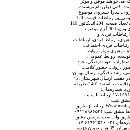
که می‌خواهند موفق و موثر
ده: کانی دیکن نام نویسنده:
ی، سارا خسروی موضوع:
روابط_عمومی_و_ارتباطات قیمت: 120
هزار تومان تعداد صفحه: 204 اندیکاتور: 110
قطع:وزیری وزن: 300 گرم موضوع:
ارتباطات فردی و
بری، ارتباط فردی، ارتباطات
ارتباطات فردی-اجتماعی،
ق، رهبری موثر، روابط
 توسعه، روابط عمومی،
 اضطراب، خود شیفتگی، خود
ور درونی، حضور کلامی،
ی، رشد یافتگی، ارسال تهران:
هزینه پیک در مقصد ارسال شهرستان: 45
هزار تومان (قیمت تا اسفند 1401) طریقه
 با شماره‌های:
۰۲۱-۶۶۹۶۲۵۱۶-۱۷ ارتباط با سایت
 مشق شب
Www.mashghshab.com ارتباط از طریق
تلگرام با خط مشق شب ۰۹۱۲۸۹۸۶۵۳۴
 طریق وات سپ بیزینس مشق
شب با شماره‌های ۰۲۱-۶۶۹۶۲۵۱۶-۱۷
هزینه پست تهران: 35 هزار تومان هزیته