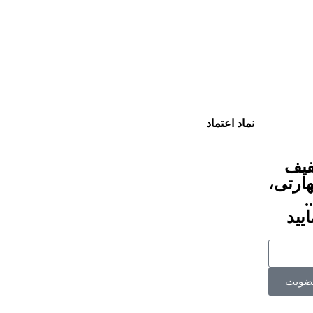
نماد اعتماد
1% تخفیف
هارتی،
.
یید
ضویت