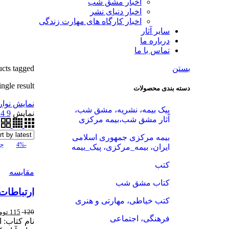
اخبار مشق شب
اخبار دنیای نشر
اخبار کارگاه های مهارت زندگی
سایر آثار
درباره ما
تماس با ما
بستن
Products tagged “ک
ngle result
دسته بندی محصولات
نمایش نوار
پیک بیمه، نشریه، مشق شب،
نمایش
9
24
آثار مشق شب،بیمه مرکزی
بیمه مرکزی جمهوری اسلامی
-4%
جد
ایران، بیمه_مرکزی، پیک_بیمه
کتب
مقایسه
کتاب مشق شب
ارتباطات
کتب خیاطی، مهارتی و هنری
120
115
توم
فرهنگی، اجتماعی
نام کتاب: 