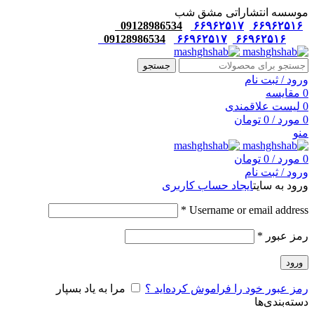
موسسه انتشاراتی مشق شب
09128986534
۶۶۹۶۲۵۱۷
۶۶۹۶۲۵۱۶
09128986534
۶۶۹۶۲۵۱۷
۶۶۹۶۲۵۱۶
جستجو
ورود / ثبت نام
0
مقایسه
0
لیست علاقمندی
0
مورد
/
0
تومان
منو
0
مورد
/
0
تومان
ورود / ثبت نام
ورود به سایت
ایجاد حساب کاربری
*
Username or email address
رمز عبور
*
ورود
رمز عبور خود را فراموش کرده‌اید ؟
مرا به یاد بسپار
دسته‌بندی‌ها