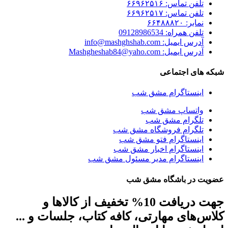
تلفن تماس: ۶۶۹۶۲۵۱۶
تلفن تماس: ۶۶۹۶۲۵۱۷
نمابر: ۶۶۴۸۸۸۲۰
تلفن همراه: 09128986534
آدرس ایمیل: info@mashghshab.com
آدرس ایمیل: Mashgheshab84@yaho.com
شبکه های اجتماعی
اینستاگرام مشق شب
واتساپ مشق شب
تلگرام مشق شب
تلگرام فروشگاه مشق شب
اینستاگرام فتو مشق شب
اینستاگرام اخبار مشق شب
اینستاگرام مدیر مسئول مشق شب
عضویت در باشگاه مشق شب
جهت دریافت 10% تخفیف از کالاها و
کلاس‌های مهارتی، کافه کتاب، جلسات و ...