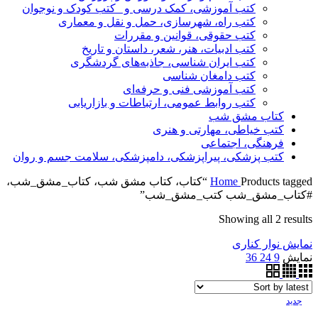
کتب آموزشی، کمک درسی و _کتب کودک و نوجوان
کتب راه، شهرسازی، حمل و نقل و معماری
کتب حقوقی، قوانین و مقررات
کتب ادبیات، هنر، شعر، داستان و تاریخ
کتب ایران شناسی، جاذبه‌های گردشگری
کتب دامغان شناسی
کتب آموزشی فنی و حرفه‌ای
کتب روابط عمومی، ارتباطات و بازاریابی
کتاب مشق شب
کتب خیاطی، مهارتی و هنری
فرهنگی، اجتماعی
کتب پزشکی، پیراپزشکی، دامپزشکی، سلامت جسم و روان
Home
Products tagged “کتاب، کتاب مشق شب، کتاب_مشق_شب،
#کتاب_مشق_شب کتب_مشق_شب”
Showing all 2 results
نمایش نوار کناری
نمایش
9
24
36
جدید