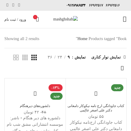
۰۹۱۲۸۹۸۶۵۳۴
۶۶۹۶۲۵۱۷
۶۶۹۶۲۵۱۶
۰
ورود / ثبت نام
Showing all 2 results
Home
Products tagged “Book”
نمایش نوار کناری
نمایش
۹
۲۴
۳۶
جدید
-۱۳%
جدید
کتاب جاودانگی ارج نامه نیکوکار دامغانی
دلشوره‌های دیر‌هنگام
دکتر علی اصغر عالِمی
۴۸
۴۲
تومان
۵۵
تومان
دلشوره‌ های دیر هنگام • ناشر:
کتاب جاودانگی ارج‌نامه نیکوکار
موسسه انتشاراتی مشق شب نام
دامغانی دکتر علی اصغر عالمی
کتاب:دلشوره های دیر هنگام