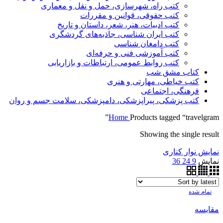
کتب راه، شهرسازی، حمل و نقل و معماری
کتب حقوقی، قوانین و مقررات
کتب ادبیات، هنر، شعر، داستان و تاریخ
کتب ایران شناسی، جاذبه‌های گردشگری
کتب دامغان شناسی
کتب آموزشی فنی و حرفه‌ای
کتب روابط عمومی، ارتباطات و بازاریابی
کتاب مشق شب
کتب خیاطی، مهارتی و هنری
فرهنگی، اجتماعی
کتب پزشکی، پیراپزشکی، دامپزشکی، سلامت جسم و روان
Home
Products tagged “travelgram”
Showing the single result
نمایش نوار کناری
نمایش
9
24
36
تمام شده
مقایسه