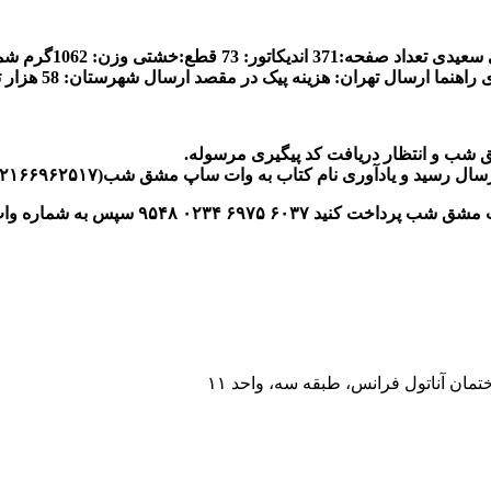
 سعیدی
تعداد صفحه:371
اندیکاتور: 73
قطع
:خشتی
وزن: 1062گرم
شما
 راهنما
ارسال تهران
:
هزینه پیک در مقصد
ارسال شهرستان: 58 هزار تومان (قیمت تاخرداد1402)
ق شب و انتظار دریافت کد پیگیری مرسوله
.
رسال رسید و یادآوری نام کتاب به وات ساپ مشق شب(
۲۱۶۶۹۶۲۵۱۷)
ارت مشق شب پرداخت کنید
۶۰۳۷
۶۹۷۵
۰۲۳۴
۹۵۴۸
سپس به شماره و
مان آناتول فرانس، طبقه سه، واحد ۱۱