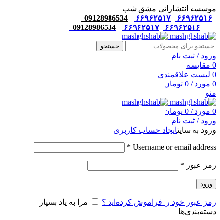
موسسه انتشاراتی مشق شب
09128986534
۶۶۹۶۲۵۱۷
۶۶۹۶۲۵۱۶
09128986534
۶۶۹۶۲۵۱۷
۶۶۹۶۲۵۱۶
جستجو
ورود / ثبت نام
0
مقایسه
0
لیست علاقمندی
0
مورد
/
0
تومان
منو
0
مورد
/
0
تومان
ورود / ثبت نام
ورود به سایت
ایجاد حساب کاربری
*
Username or email address
رمز عبور
*
ورود
رمز عبور خود را فراموش کرده‌اید ؟
مرا به یاد بسپار
دسته‌بندی‌ها