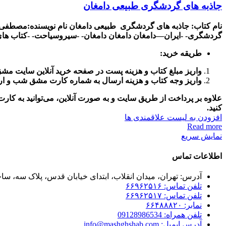
جاذبه های گردشگری طبیعی دامغان
نام کتاب: جاذبه های گردشگری طبیعی دامغان
نام نویسنده:مصطفی
گردشگری- -ایران
—
دامغان
دامغان
دامغان- -سیروسیاحت- -کتاب های
طریقه خرید
:
واریز مبلغ کتاب و هزینه پست در صفحه خرید آنلاین سایت مش
واریز وجه کتاب و هزینه ارسال به شماره کارت مشق شب و ا
علاوه بر پرداخت از طریق سایت و به صورت آنلاین، می‌توانید به ک
کنید
.
افزودن به لیست علاقمندی ها
Read more
نمایش سریع
اطلاعات تماس
آدرس: تهران، میدان انقلاب، ابتدای خیابان قدس، پلاک سه، ساخت
تلفن تماس: ۶۶۹۶۲۵۱۶
تلفن تماس: ۶۶۹۶۲۵۱۷
نمابر: ۶۶۴۸۸۸۲۰
تلفن همراه: 09128986534
آدرس ایمیل: info@mashghshab.com