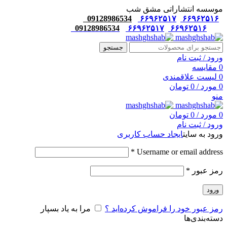
موسسه انتشاراتی مشق شب
09128986534
۶۶۹۶۲۵۱۷
۶۶۹۶۲۵۱۶
09128986534
۶۶۹۶۲۵۱۷
۶۶۹۶۲۵۱۶
جستجو
ورود / ثبت نام
0
مقایسه
0
لیست علاقمندی
0
مورد
/
0
تومان
منو
0
مورد
/
0
تومان
ورود / ثبت نام
ورود به سایت
ایجاد حساب کاربری
*
Username or email address
رمز عبور
*
ورود
رمز عبور خود را فراموش کرده‌اید ؟
مرا به یاد بسپار
دسته‌بندی‌ها