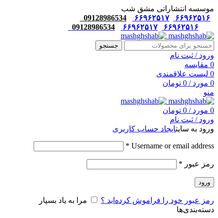
موسسه انتشاراتی مشق شب
09128986534
۶۶۹۶۲۵۱۷
۶۶۹۶۲۵۱۶
09128986534
۶۶۹۶۲۵۱۷
۶۶۹۶۲۵۱۶
جستجو
ورود / ثبت نام
0
مقایسه
0
لیست علاقمندی
0
مورد
/
0
تومان
منو
0
مورد
/
0
تومان
ورود / ثبت نام
ورود به سایت
ایجاد حساب کاربری
*
Username or email address
رمز عبور
*
ورود
رمز عبور خود را فراموش کرده‌اید ؟
مرا به یاد بسپار
دسته‌بندی‌ها