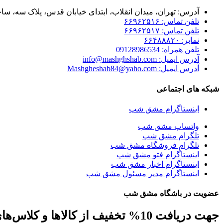
آدرس: تهران، میدان انقلاب، ابتدای خیابان قدس، پلاک سه، ساخت
تلفن تماس: ۶۶۹۶۲۵۱۶
تلفن تماس: ۶۶۹۶۲۵۱۷
نمابر: ۶۶۴۸۸۸۲۰
تلفن همراه: 09128986534
آدرس ایمیل: info@mashghshab.com
آدرس ایمیل: Mashgheshab84@yaho.com
شبکه های اجتماعی
اینستاگرام مشق شب
واتساپ مشق شب
تلگرام مشق شب
تلگرام فروشگاه مشق شب
اینستاگرام فتو مشق شب
اینستاگرام اخبار مشق شب
اینستاگرام مدیر مسئول مشق شب
عضویت در باشگاه مشق شب
جهت دریافت 10% تخفیف از کالاها و کلاس‌های مهارتی، کافه کتاب، جلسات و ... ایمیل خود را ارسال نمایید