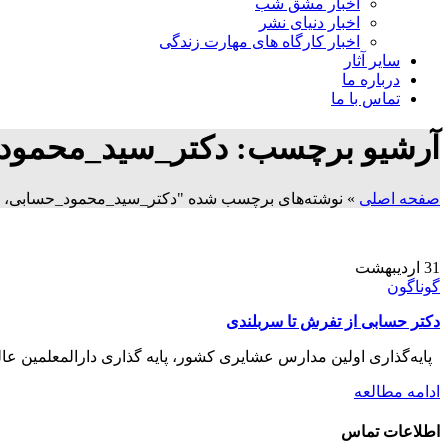
اخبار مشق شب
اخبار دنیای نشر
اخبار کارگاه های مهارت زندگی
سایر آثار
درباره ما
تماس با ما
آرشیو برچسب: دکتر_سید_محمود
صفحه اصلی
»
نوشته‌های برچسب شده "دکتر_سید_محمود_حسابی، 
31
اردیبهشت
گوناگون
دکتر حسابی از تفرش تا سربلندی
پایه‌گذاری اولین مدارس عشایری كشور، پایه گذاری دارالمعلمین عا
ادامه مطالعه
اطلاعات تماس