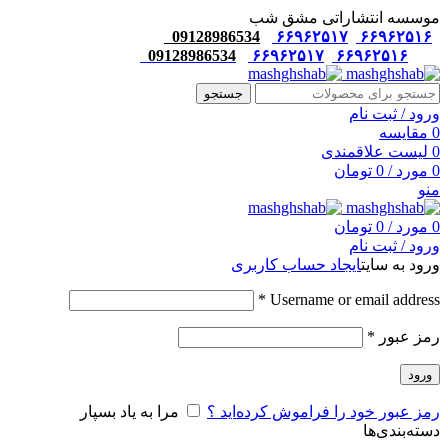
موسسه انتشاراتی مشق شب
09128986534
۶۶۹۶۲۵۱۷
۶۶۹۶۲۵۱۶
09128986534
۶۶۹۶۲۵۱۷
۶۶۹۶۲۵۱۶
جستجو
ورود / ثبت نام
0
مقایسه
0
لیست علاقمندی
0
مورد
/
0
تومان
منو
0
مورد
/
0
تومان
ورود / ثبت نام
ورود به سایت
ایجاد حساب کاربری
*
Username or email address
رمز عبور
*
ورود
رمز عبور خود را فراموش کرده‌اید ؟
مرا به یاد بسپار
دسته‌بندی‌ها