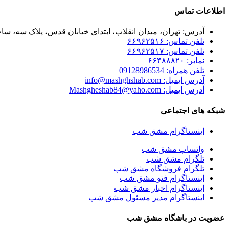
اطلاعات تماس
آدرس: تهران، میدان انقلاب، ابتدای خیابان قدس، پلاک سه، ساخت
تلفن تماس: ۶۶۹۶۲۵۱۶
تلفن تماس: ۶۶۹۶۲۵۱۷
نمابر: ۶۶۴۸۸۸۲۰
تلفن همراه: 09128986534
آدرس ایمیل: info@mashghshab.com
آدرس ایمیل: Mashgheshab84@yaho.com
شبکه های اجتماعی
اینستاگرام مشق شب
واتساپ مشق شب
تلگرام مشق شب
تلگرام فروشگاه مشق شب
اینستاگرام فتو مشق شب
اینستاگرام اخبار مشق شب
اینستاگرام مدیر مسئول مشق شب
عضویت در باشگاه مشق شب