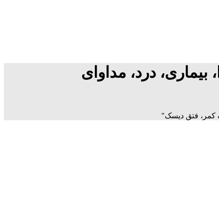
بیماری، درد، مداوای
ک کمر، فتق دیسک"