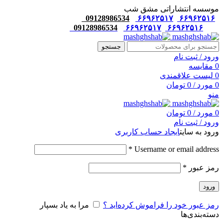
موسسه انتشاراتی مشق شب
09128986534
۶۶۹۶۲۵۱۷
۶۶۹۶۲۵۱۶
09128986534
۶۶۹۶۲۵۱۷
۶۶۹۶۲۵۱۶
جستجو
ورود / ثبت نام
0
مقایسه
0
لیست علاقمندی
0
مورد
/
0
تومان
منو
0
مورد
/
0
تومان
ورود / ثبت نام
ورود به سایت
ایجاد حساب کاربری
*
Username or email address
رمز عبور
*
ورود
رمز عبور خود را فراموش کرده‌اید ؟
مرا به یاد بسپار
دسته‌بندی‌ها