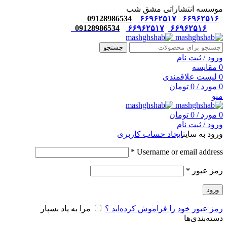
موسسه انتشاراتی مشق شب
09128986534
۶۶۹۶۲۵۱۷
۶۶۹۶۲۵۱۶
09128986534
۶۶۹۶۲۵۱۷
۶۶۹۶۲۵۱۶
جستجو
ورود / ثبت نام
0
مقایسه
0
لیست علاقمندی
0
مورد
/
0
تومان
منو
0
مورد
/
0
تومان
ورود / ثبت نام
ورود به سایت
ایجاد حساب کاربری
*
Username or email address
رمز عبور
*
ورود
رمز عبور خود را فراموش کرده‌اید ؟
مرا به یاد بسپار
دسته‌بندی‌ها