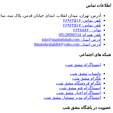
اطلاعات تماس
آدرس: تهران، میدان انقلاب، ابتدای خیابان قدس، پلاک سه، ساخت
تلفن تماس: ۶۶۹۶۲۵۱۶
تلفن تماس: ۶۶۹۶۲۵۱۷
نمابر: ۶۶۴۸۸۸۲۰
تلفن همراه: 09128986534
آدرس ایمیل: info@mashghshab.com
آدرس ایمیل: Mashgheshab84@yaho.com
شبکه های اجتماعی
اینستاگرام مشق شب
واتساپ مشق شب
تلگرام مشق شب
تلگرام فروشگاه مشق شب
اینستاگرام فتو مشق شب
اینستاگرام اخبار مشق شب
اینستاگرام مدیر مسئول مشق شب
عضویت در باشگاه مشق شب