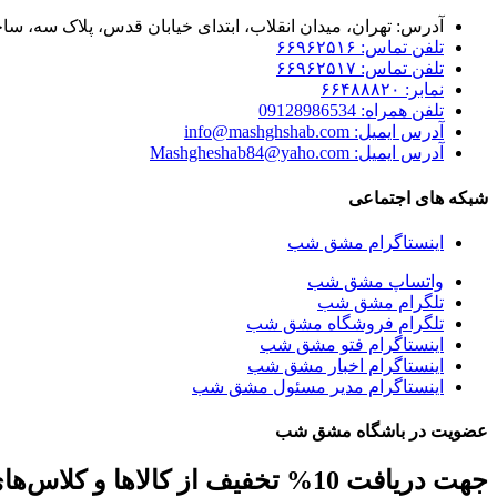
آدرس: تهران، میدان انقلاب، ابتدای خیابان قدس، پلاک سه، ساخت
تلفن تماس: ۶۶۹۶۲۵۱۶
تلفن تماس: ۶۶۹۶۲۵۱۷
نمابر: ۶۶۴۸۸۸۲۰
تلفن همراه: 09128986534
آدرس ایمیل: info@mashghshab.com
آدرس ایمیل: Mashgheshab84@yaho.com
شبکه های اجتماعی
اینستاگرام مشق شب
واتساپ مشق شب
تلگرام مشق شب
تلگرام فروشگاه مشق شب
اینستاگرام فتو مشق شب
اینستاگرام اخبار مشق شب
اینستاگرام مدیر مسئول مشق شب
عضویت در باشگاه مشق شب
جهت دریافت 10% تخفیف از کالاها و کلاس‌های مهارتی، کافه کتاب، جلسات و ... ایمیل خود را ارسال نمایید