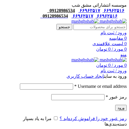
موسسه انتشاراتی مشق شب
09128986534
۶۶۹۶۲۵۱۷
۶۶۹۶۲۵۱۶
09128986534
۶۶۹۶۲۵۱۷
۶۶۹۶۲۵۱۶
جستجو
ورود / ثبت نام
0
مقایسه
0
لیست علاقمندی
0
مورد
/
0
تومان
منو
0
مورد
/
0
تومان
ورود / ثبت نام
ورود به سایت
ایجاد حساب کاربری
*
Username or email address
رمز عبور
*
ورود
رمز عبور خود را فراموش کرده‌اید ؟
مرا به یاد بسپار
دسته‌بندی‌ها