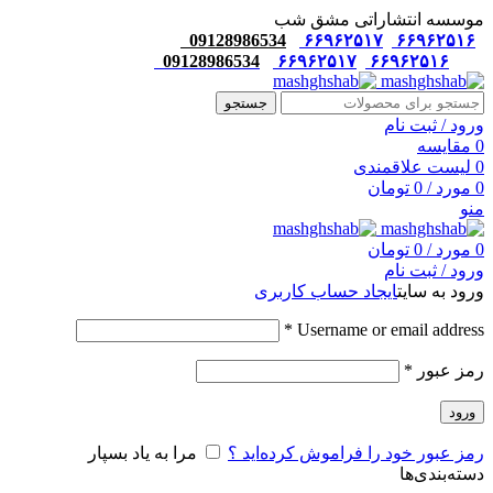
موسسه انتشاراتی مشق شب
09128986534
۶۶۹۶۲۵۱۷
۶۶۹۶۲۵۱۶
09128986534
۶۶۹۶۲۵۱۷
۶۶۹۶۲۵۱۶
جستجو
ورود / ثبت نام
0
مقایسه
0
لیست علاقمندی
0
مورد
/
0
تومان
منو
0
مورد
/
0
تومان
ورود / ثبت نام
ورود به سایت
ایجاد حساب کاربری
*
Username or email address
رمز عبور
*
ورود
رمز عبور خود را فراموش کرده‌اید ؟
مرا به یاد بسپار
دسته‌بندی‌ها