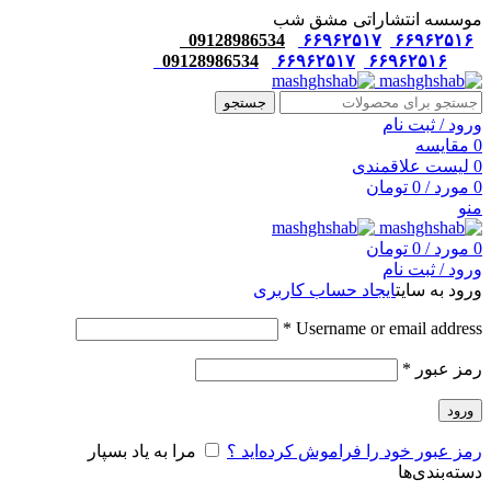
موسسه انتشاراتی مشق شب
09128986534
۶۶۹۶۲۵۱۷
۶۶۹۶۲۵۱۶
09128986534
۶۶۹۶۲۵۱۷
۶۶۹۶۲۵۱۶
جستجو
ورود / ثبت نام
0
مقایسه
0
لیست علاقمندی
0
مورد
/
0
تومان
منو
0
مورد
/
0
تومان
ورود / ثبت نام
ورود به سایت
ایجاد حساب کاربری
*
Username or email address
رمز عبور
*
ورود
رمز عبور خود را فراموش کرده‌اید ؟
مرا به یاد بسپار
دسته‌بندی‌ها