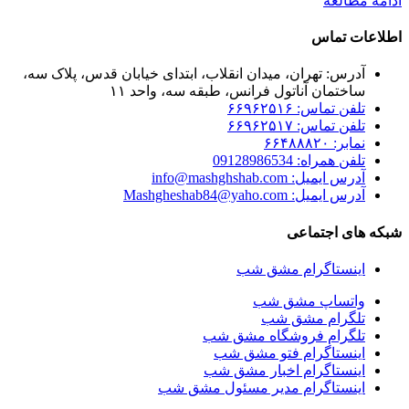
ادامه مطالعه
اطلاعات تماس
آدرس: تهران، میدان انقلاب، ابتدای خیابان قدس، پلاک سه،
ساختمان آناتول فرانس، طبقه سه، واحد ۱۱
تلفن تماس: ۶۶۹۶۲۵۱۶
تلفن تماس: ۶۶۹۶۲۵۱۷
نمابر: ۶۶۴۸۸۸۲۰
تلفن همراه: 09128986534
آدرس ایمیل: info@mashghshab.com
آدرس ایمیل: Mashgheshab84@yaho.com
شبکه های اجتماعی
اینستاگرام مشق شب
واتساپ مشق شب
تلگرام مشق شب
تلگرام فروشگاه مشق شب
اینستاگرام فتو مشق شب
اینستاگرام اخبار مشق شب
اینستاگرام مدیر مسئول مشق شب