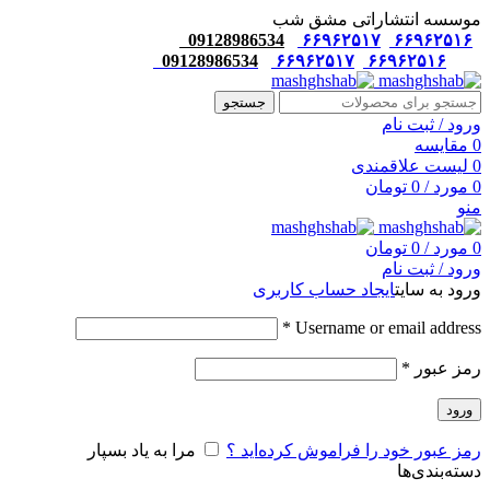
موسسه انتشاراتی مشق شب
09128986534
۶۶۹۶۲۵۱۷
۶۶۹۶۲۵۱۶
09128986534
۶۶۹۶۲۵۱۷
۶۶۹۶۲۵۱۶
جستجو
ورود / ثبت نام
0
مقایسه
0
لیست علاقمندی
0
مورد
/
0
تومان
منو
0
مورد
/
0
تومان
ورود / ثبت نام
ورود به سایت
ایجاد حساب کاربری
*
Username or email address
رمز عبور
*
ورود
رمز عبور خود را فراموش کرده‌اید ؟
مرا به یاد بسپار
دسته‌بندی‌ها