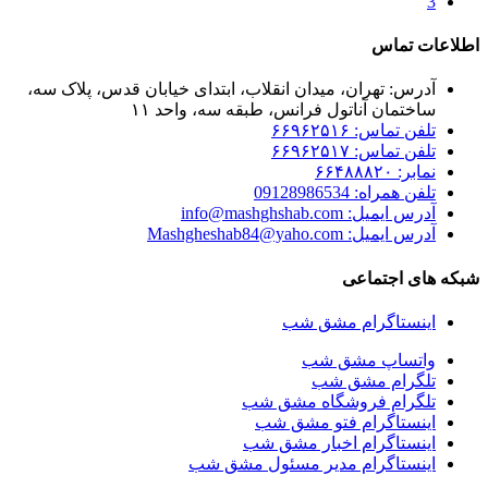
3
اطلاعات تماس
آدرس: تهران، میدان انقلاب، ابتدای خیابان قدس، پلاک سه،
ساختمان آناتول فرانس، طبقه سه، واحد ۱۱
تلفن تماس: ۶۶۹۶۲۵۱۶
تلفن تماس: ۶۶۹۶۲۵۱۷
نمابر: ۶۶۴۸۸۸۲۰
تلفن همراه: 09128986534
آدرس ایمیل: info@mashghshab.com
آدرس ایمیل: Mashgheshab84@yaho.com
شبکه های اجتماعی
اینستاگرام مشق شب
واتساپ مشق شب
تلگرام مشق شب
تلگرام فروشگاه مشق شب
اینستاگرام فتو مشق شب
اینستاگرام اخبار مشق شب
اینستاگرام مدیر مسئول مشق شب