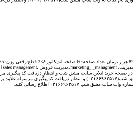
تکنیک_
کارت مشق شب و ارسال رسید و یادآوری نام کتاب به وات ساپ مشق شب(۰۲۱۶۶۹۶۲۵۱۷) و ا