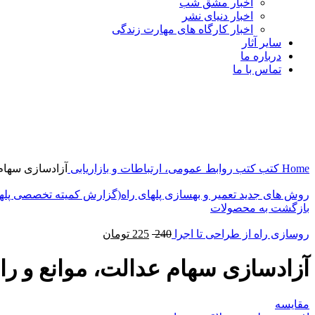
اخبار مشق شب
اخبار دنیای نشر
اخبار کارگاه های مهارت زندگی
سایر آثار
درباره ما
تماس با ما
نمایش 360 درجه محصول
0%
برای بزرگنمایی کلیک کنید
Home
کتب
کتب روابط عمومی، ارتباطات و بازاریابی
آزادسازی سهام 
روش های جدید تعمیر و بهسازی پلهای راه(گزارش کمیته تخصصی پلهای
بازگشت به محصولات
روسازی راه از طراحی تا اجرا
240
225
تومان
آزادسازی سهام عدالت، موانع و را
مقایسه