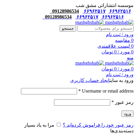
موسسه انتشاراتی مشق شب
09128986534
۶۶۹۶۲۵۱۷
۶۶۹۶۲۵۱۶
09128986534
۶۶۹۶۲۵۱۷
۶۶۹۶۲۵۱۶
جستجو
ورود / ثبت نام
0
مقایسه
0
لیست علاقمندی
0
مورد
/
0
تومان
منو
0
مورد
/
0
تومان
ورود / ثبت نام
ورود به سایت
ایجاد حساب کاربری
*
Username or email address
رمز عبور
*
ورود
رمز عبور خود را فراموش کرده‌اید ؟
مرا به یاد بسپار
دسته‌بندی‌ها