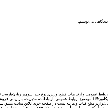
دیدگاهی می‌نویسم.
قیمت: 360هزار تومان شماره شابک:.7_14_7252_600_978 شماره اندیکاتور:115 موضوع: روابط عمومی،
 شب(۰۲۱۶۶۹۶۲۵۱۷) و انتظار دریافت کد پیگیری مرسوله