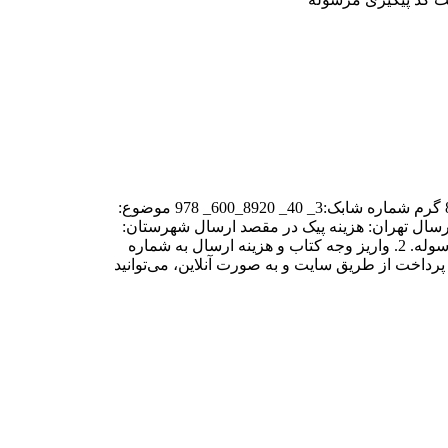
نام کتاب: تکنیک های بازار یابی تلفنی نویسنده:مهدی رستاخیز قیمت: 85 هزار تومان تعداد صفحه:60 صفحه اندیکاتور:232 قطع:رقعی وزن: 85 گرم شماره شابک:3_ 40_ 8920_600_ 978 موضوع:
های_بازاریابی_تلفنی، بازار تلفنی، telemarketing،بازار یابی _ _مدیریت، marketing_ _managment،مدیریت فروش ،sales management ارسال تهران: هزینه پیک در مقصد ارسال شهرستان:
45 هزار تومان (قیمت تا اسفند 1401) . واریز مبلغ کتاب و هزینه پست در صفحه خرید آنلاین سایت مشق شب و انتظار دریافت کد پیگیری مرسوله. 2. واریز وجه کتاب و هزینه ارسال به شماره
نتظار دریافت کد پیگیری مرسوله علاوه بر پرداخت از طریق سایت و به صورت آنلاین، می‌توانید