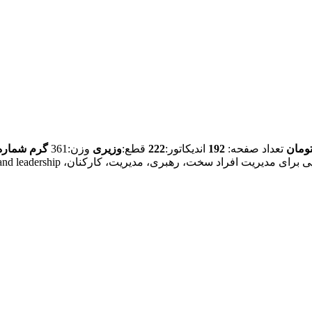
تومان
تعداد صفحه:
192
اندیکاتور:
222
قطع:
وزیری
وزن:361
گرم
شماره شابک:5_
 سخت، رهبری، مدیریت، کارکنان، Management and leadership ارسال تهران: