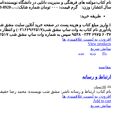
نام کتاب:مولفه های فرهنگی و مدیریت دانایی در دانشگاه
نويسنده:ا
سال انتشار:
وزن: گرم
قیمت: ۰۰۰ تومان
شماره شابک:..-..-8920-600-978
طریقه خرید:
1.واریز مبلغ کتاب و هزینه پست در صفحه خرید آنلاین سایت مشق شب و انتظار دریافت کد پیگیری مرسوله.
یادآوری نام کتاب به وات ساپ مشق شب(
۰۲۱۶۶۹۶۲۵۱۷
) و انتظار
۶۰۳۷
۶۹۷۵
۰۲۳۴
۹۵۴۸
سپس به شماره وات ساپ مشق شب
۲۵۱۷
افزودن به لیست علاقمندی ها
View products
نمایش سریع
-9%
ویژه
جدید
مقایسه
ارتباط و رسانه
75
68
تومان
نام کتاب: ارتباط و رسانه ناشر: مشق شب نویسنده: محمد رضا حقیق
افزودن به لیست علاقمندی ها
Add to cart
نمایش سریع