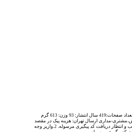
نام کتاب: روابط عمومی و ارتباطات نويسنده:حسن خسروی موضوع:روابط عمومی و ارتباطات قطع: وزیری نوع جلد: شومیز زبان:فارسی تعداد صفحات:419 سال انتشار: 93 وزن: 613 گرم
 ارتباطات، مدیریت، بازاریابی،فروش،مشتری-مداری ارسال تهران: هزینه پیک در مقصد
ارسال شهرستان: 45هزار تومان (قیمت تا اسفند 1400) • طریقه خرید: 1.واریز مبلغ کتاب و هزینه پست در صفحه خرید آنلاین سایت مشق شب و انتظار دریافت کد پیگیری مرسوله. 2.واریز وجه