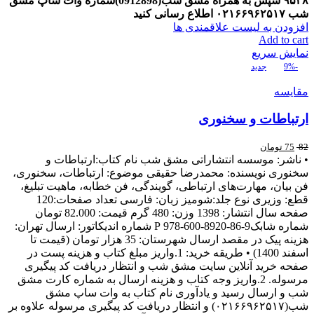
۹۵۴۸
سپس به همراه مشق شب(0912898)شماره وات ساپ مشق
شب
۰۲۱۶۶۹۶۲۵۱۷
اطلاع رسانی کنید
افزودن به لیست علاقمندی ها
Add to cart
نمایش سریع
-9%
جدید
مقایسه
ارتباطات و سخنوری
82
75
تومان
• ناشر: موسسه انتشاراتی مشق شب نام کتاب:ارتباطات و
سخنوری نويسنده: محمدرضا حقیقی موضوع: ارتباطات، سخنوری،
فن بیان، مهارت‌های ارتباطی، گویندگی، فن خطابه، ماهیت تبلیغ،
قطع: وزیری نوع جلد:شومیز زبان: فارسی تعداد صفحات:120
صفحه سال انتشار: 1398 وزن: 480 گرم قیمت: 82.000 تومان
شماره شابک9-86-8920-600-978 P شماره اندیکاتور: ارسال تهران:
هزینه پیک در مقصد ارسال شهرستان: 35 هزار تومان (قیمت تا
اسفند 1400) • طریقه خرید: 1.واریز مبلغ کتاب و هزینه پست در
صفحه خرید آنلاین سایت مشق شب و انتظار دریافت کد پیگیری
مرسوله. 2.واریز وجه کتاب و هزینه ارسال به شماره کارت مشق
شب و ارسال رسید و یادآوری نام کتاب به وات ساپ مشق
شب(۰۲۱۶۶۹۶۲۵۱۷) و انتظار دریافت کد پیگیری مرسوله علاوه بر