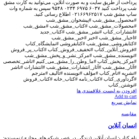
پرداخت از طریق سایت و به صورت آنلاین، می‌توانید به کارت مشق
شب پرداخت کنید ۶۰۳۷ ۶۹۷۵ ۰۲۳۴ ۹۵۴۸ سپس به شماره وات
ساپ مشق شب ۰۲۱۶۶۹۶۲۵۱۷ اطلاع رسانی کنید.
#محصول_مشق_شب #پیشخوان_مشق_شب
#محصولات_مشق_شب #کتاب_مشق_شب #مشق_شب
#انتشارات_کتاب #نشر_مشق_شب #کتاب_جدید
#اخبار_مشق_شب #خبر #خبر_مشق_شب
#کتابفروشی_مشق_شب #کتابفروشی #نمایشگاه_کتاب
#فروش_آنلاین_کتاب #تخفیف_فروش_کتاب #کتاب_پر_فروش
#نویسنده_مشق_شب #مرکز_نشر_و_پخش_مشق_شب
#مرکز_پخش_کتاب #ما_وطن_را_مشق_می_کنیم #ناشر_تخصصی
#آثار_مشق_شب #آثار_انتشارات_مشق_شب #انتشارات #ناشر
#نشریه #نام_کتاب #مؤلف #نویسنده #تألیف #مترجم
#گردآوری_کتاب #کتاب_نامه #کتاب_خانه #کتاب_فروش
#نوشتن_کتاب
افزودن به لیست علاقمندی ها
Add to cart
نمایش سریع
مقایسه
انسان آنلاین
نام کتاب: انسان آنلاین (زندگی در عصر شبکه های مجازی) نویسنده: