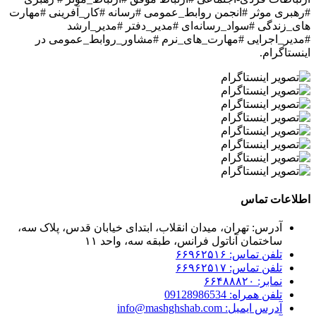
#رهبری موثر #انجمن روابط_عمومی #رسانه #کار_آفرینی #مهارت
های_زندگی #سواد_رسانه‌ای #مدیر_دفتر #مدیر_ارشد
#مدیر_اجرایی #مهارت_های_نرم #مشاور_روابط_عمومی
در
اینستاگرام.
اطلاعات تماس
آدرس: تهران، میدان انقلاب، ابتدای خیابان قدس، پلاک سه،
ساختمان آناتول فرانس، طبقه سه، واحد ۱۱
تلفن تماس: ۶۶۹۶۲۵۱۶
تلفن تماس: ۶۶۹۶۲۵۱۷
نمابر: ۶۶۴۸۸۸۲۰
تلفن همراه: 09128986534
آدرس ایمیل: info@mashghshab.com