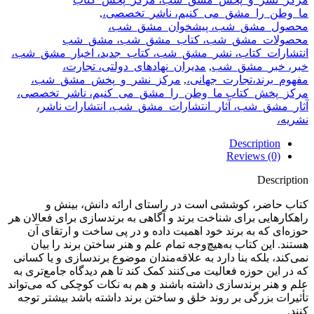
ما_وطن_را_مشق_می_کنیم، ناشر_تخصصی،
,
محصول_مشق_شب، پیشخوان_مشق_شب،
محصولات_مشق_شب، کتاب_مشق_شب، مشق_شب
انتشارات_کتاب، نشر_مشق_شب، کتاب_جدید، اخبار_مشق_شب،
خبر، خبر_مشق_شب
,
مدیران_نهادهای_دولتی، تجارت،
مفهوم_برند،تجارت_جهانی،
,
مرکز_نشر_و_پخش_مشق_شب،
مرکز_پخش_کتاب ما_وطن_را_مشق_می_کنیم، ناشر_تخصصی،
آثار_مشق_شب، آثار_انتشارات_مشق_شب، انتشارات ناشر،
نشریه،
Description
Reviews (0)
Description
کتاب حاضر، کوششی است در راستای ارائه دانش، بینش و
راهکارهایی برای شناخت برند و آگاهی به برندسازی برای فعالان هر
حوزه‌ای که به برند خود اهمیت داده و در پی ساخت و ارتقای آن
هستند. این کتاب به‌هیچ‌وجه تمام علم و هنر ساختن برند را بیان
نمی‌کند، بلکه بنا دارد به علاقه‌مندان موضوع برندسازی و یا کسانی
که در این حوزه فعالیت می‌کنند کمک کند تا هم دیدگاه جامع‌تری به
علم و هنر برندسازی داشته باشند و هم به نکات کوچکی که می‌تواند
تأثیرات بزرگی بر روند خلق و ساختن برند داشته باشد بیشتر توجه
کنند.