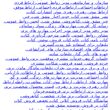
سازمان_و_سازماندهی، مدیر_روابط_عمومی، ارتباط فردی
ارتباطات اجتماعی، ارتباطات فردی-اجتماعی، ارتباط موفق،
ارتباط_موثر، رهبری، رهبری_موثر
,
انتشارات_کتاب،
نشر_مشق_شب، کتاب_جدید، اخبار_مشق_شب، خبر،
خبر_مشق_شب ،کتابفروشی_مشق_شب،
,
انجمن روابط_عمومی،
رسانه، کار_آفرینی، مهارت های_زندگی، سواد_رسانه‌ای،
مدیر_دفتر مدیر_ارشد، مدیر_اجرایی، مهارت_های_نرم،
مشاور_روابط_عمومی
,
تألیف، مترجم، گردآوری_کتاب،
کتاب_نامه، کتاب_خانه کتاب_فروش، نوشتن_کتاب
,
تبلیغات_برای_استفاده_بلند_مدت،گسترش-
برند،بنگاه_های_اقتصادی،سازمان_های_غیرانتفاعی،
,
چهره_های_تأثیر_گذار، تبلیغات_ساده،
جلسات_گروهی،خدمات_مشتری، موفقیت_برند،روابط_عمومی،
,
خرده_فروشی، عمده_فروشی، شکایت_مشتری،
زرق_و_برق_برند، مدیریت_بحران، تبلیغات، ماندگار_ماندن_برند،
,
روابط_عمومی، ارتباطات، روابط_عمومی_و_ارتباطات، بازاریابی،
آداب_اجتماعی، مدیریت_نرم مهارت_های_زندگی، گفت_و_گو،
مهارت_های_ارتباطی، ارتباط_موثر، آداب_معاشرت، رابطه ارتباط،
آداب_رهبری، مدیریت_و_رهبری،
,
قیمت_محصول، شخصیت_برند،
مدیریت_برند، ارتباطات_برند، فروشنده،خریدار،
برند_سازی_خدماتی، برند_سازی_شخصی،
,
کتابفروشی،
نمایشگاه_کتاب، فروش_آنلاین_کتاب، تخفیف_فروش_کتاب
کتاب_پر_فروش، نویسنده_مشق_شب،
مرکز_نشر_و_پخش_مشق_شب، مرکز_پخش_کتاب