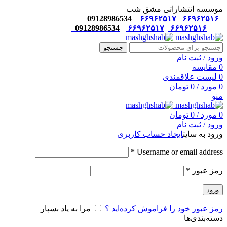
موسسه انتشاراتی مشق شب
09128986534
۶۶۹۶۲۵۱۷
۶۶۹۶۲۵۱۶
09128986534
۶۶۹۶۲۵۱۷
۶۶۹۶۲۵۱۶
جستجو
ورود / ثبت نام
0
مقایسه
0
لیست علاقمندی
0
مورد
/
0
تومان
منو
0
مورد
/
0
تومان
ورود / ثبت نام
ورود به سایت
ایجاد حساب کاربری
*
Username or email address
رمز عبور
*
ورود
رمز عبور خود را فراموش کرده‌اید ؟
مرا به یاد بسپار
دسته‌بندی‌ها