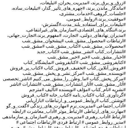
#زرق_و_برق_برند، #مدیریت_بحران، #تبلیغات،
#ماندگار_ماندن_برند، #چهره_های_تأثیر_گذار، #تبلیغات_ساده،
#جلسات_گروهی،#خدمات_مشتری،
#موفقیت_برند،#روابط_عمومی،
#تبلیغات_برای_استفاده_بلند_مدت،#گسترش-
برند،#بنگاه_های_اقتصادی،#سازمان_های_غیرانتفاعی،
#مدیران_نهادهای_دولتی، #تجارت، #مفهوم_برند،#تجارت_جهانی،
#ارتباطات #محصول_مشق_شب #پیشخوان_مشق_شب
#محصولات_مشق_شب #کتاب_مشق_شب #مشق_شب
#انتشارات_کتاب #نشر_مشق_شب #کتاب_جدید
#اخبار_مشق_شب #خبر #خبر_مشق_شب
#کتابفروشی_مشق_شب #کتابفروشی #نمایشگاه_کتاب
#فروش_آنلاین_کتاب #تخفیف_فروش_کتاب #کتاب_پر_فروش
#نویسنده_مشق_شب #مرکز_نشر_و_پخش_مشق_شب
#مرکز_پخش_کتاب #ما_وطن_را_مشق_می_کنیم #ناشر_تخصصی
#آثار_مشق_شب #آثار_انتشارات_مشق_شب #انتشارات #ناشر
#نشریه #نام_کتاب #مؤلف #نویسنده #تألیف #مترجم
#گردآوری_کتاب #کتاب_نامه #کتاب_خانه #کتاب_فروش
#نوشتن_کتاب #روابط_عمومی_و_ارتباطات #بازاریابی
#آداب_اجتماعی #مدیریت_نرم #مهارت_های_زندگی #گفت_و_گو
#مهارت_های_ارتباطی #ارتباط_موثر #آداب_معاشرت #رابطه
#ارتباط #آداب_رهبری #مدیریت_و_رهبری #سازمان_و_سازماندهی
#مدیر_روابط_عمومی # ارتباط فردی #ارتباطات اجتماعی #
ارتباطات فردی-اجتماعی #ارتباط موفق #ارتباط_موثر # رهبری