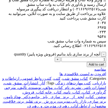
ارسال رسید و یادآوری نام کتاب به وات ساپ مشق
شب(۰۲۱۶۶۹۶۲۵۱۷) و انتظار دریافت کد پیگیری مرسوله
علاوه بر پرداخت از طریق سایت و به صورت آنلاین، می‌توانید به
کارت مشق شب پرداخت کنید
۶۰۳۷
۶۹۷۵
۰۲۳۴
۹۵۴۸
سپس به شماره وات ساپ مشق شب
۰۲۱۶۶۹۶۲۵۱۷ اطلاع رسانی کنید.
آنچه از برند سازی باید بدانیم (فروش ویژه پاییز) quantity
Add to cart
مقایسه
افزودن به لیست علاقمندی ها
Categories:
کتاب مشق شب
,
کتب
,
کتب روابط عمومی، ارتباطات و
بازاریابی
,
کتب مهارت‌های زندگی
Tags:
آثار_انتشارات_مشق_شب،
انتشارات ناشر، نشریه، نام_کتاب، مؤلف، نویسنده، تألیف، مترجم،
گردآوری_کتاب، کتاب_نامه، کتاب_خانه کتاب_فروش،
نوشتن_کتاب
,
آنچه _از_ برند_ سازی_ باید_ بدانیم،دکتر_بهداد نامور،
برند_سازی، بازار_یابی،مدیریت، پرورش_ برند، تقلید_برند، خلاقیت،
محصول،
,
ارتباط، آداب_رهبری، مدیریت_و_رهبری،