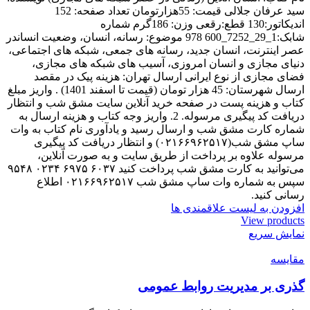
سید عرفان جلالی قیمت: 55هزارتومان تعداد صفحه: 152
اندیکاتور:130 قطع:رقعی وزن: 186گرم شماره
شابک:1_29_7252_600 978 موضوع: رسانه، انسان، وضعیت انساندر
عصر اینترنت، انسان جدید، رسانه های جمعی، شبکه های اجتماعی،
دنیای مجازی و انسان امروزی، آسیب های شبکه های مجازی،
فضای مجازی از نوع ایرانی ارسال تهران: هزینه پیک در مقصد
ارسال شهرستان: 45 هزار تومان (قیمت تا اسفند 1401) . واریز مبلغ
کتاب و هزینه پست در صفحه خرید آنلاین سایت مشق شب و انتظار
دریافت کد پیگیری مرسوله. 2. واریز وجه کتاب و هزینه ارسال به
شماره کارت مشق شب و ارسال رسید و یادآوری نام کتاب به وات
ساپ مشق شب(۰۲۱۶۶۹۶۲۵۱۷) و انتظار دریافت کد پیگیری
مرسوله علاوه بر پرداخت از طریق سایت و به صورت آنلاین،
می‌توانید به کارت مشق شب پرداخت کنید ۶۰۳۷ ۶۹۷۵ ۰۲۳۴ ۹۵۴۸
سپس به شماره وات ساپ مشق شب ۰۲۱۶۶۹۶۲۵۱۷ اطلاع
رسانی کنید.
افزودن به لیست علاقمندی ها
View products
نمایش سریع
مقایسه
گذری بر مدیریت روابط عمومی