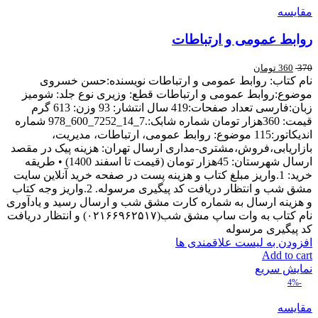
مقایسه
روابط عمومی و ارتباطات
370
360
تومان
نام کتاب: روابط عمومی و ارتباطات نويسنده:حسن خسروی
موضوع:روابط عمومی و ارتباطات قطع: وزیری نوع جلد: شومیز
زبان:فارسی تعداد صفحات:419 سال انتشار: 93 وزن: 613 گرم
قیمت: 360هزار تومان شماره شابک:.7_14_7252_600_978 شماره
اندیکاتور:115 موضوع: روابط عمومی، ارتباطات، مدیریت،
بازاریابی،فروش،مشتری-مداری ارسال تهران: هزینه پیک در مقصد
ارسال شهرستان: 45هزار تومان (قیمت تا اسفند 1400) • طریقه
خرید: 1.واریز مبلغ کتاب و هزینه پست در صفحه خرید آنلاین سایت
مشق شب و انتظار دریافت کد پیگیری مرسوله. 2.واریز وجه کتاب
و هزینه ارسال به شماره کارت مشق شب و ارسال رسید و یادآوری
نام کتاب به وات ساپ مشق شب(۰۲۱۶۶۹۶۲۵۱۷) و انتظار دریافت
کد پیگیری مرسوله
افزودن به لیست علاقمندی ها
Add to cart
نمایش سریع
-4%
مقایسه