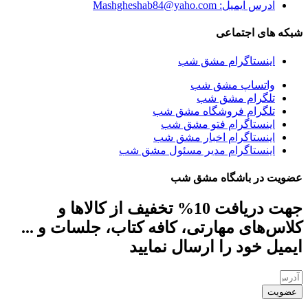
آدرس ایمیل: Mashgheshab84@yaho.com
شبکه های اجتماعی
اینستاگرام مشق شب
واتساپ مشق شب
تلگرام مشق شب
تلگرام فروشگاه مشق شب
اینستاگرام فتو مشق شب
اینستاگرام اخبار مشق شب
اینستاگرام مدیر مسئول مشق شب
عضویت در باشگاه مشق شب
جهت دریافت 10% تخفیف از کالاها و
کلاس‌های مهارتی، کافه کتاب، جلسات و ...
ایمیل خود را ارسال نمایید
عضویت