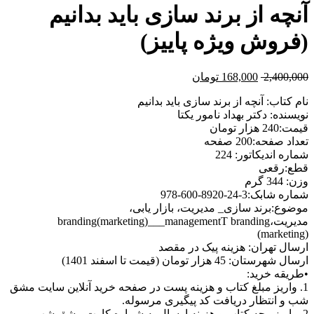
آنچه از برند سازی باید بدانیم
(فروش ویژه پاییز)
2,400,000
168,000
تومان
نام کتاب: آنچه از برند سازی باید بدانیم
نویسنده: دکتر بهداد نامور یکتا
قیمت:240 هزار تومان
تعداد صفحه:200 صفحه
شماره اندیکاتور: 224
قطع:رقعی
وزن: 344 گرم
شماره شابک:3-24-8920-600-978
موضوع:برند سازی_ مدیریت، بازار یابی،
مدیریت،branding(marketing)___managementT branding
(marketing)
ارسال تهران: هزینه پیک در مقصد
ارسال شهرستان: 45 هزار تومان (قیمت تا اسفند 1401)
•طریقه خرید:
1. واریز مبلغ کتاب و هزینه پست در صفحه خرید آنلاین سایت مشق
شب و انتظار دریافت کد پیگیری مرسوله.
2. واریز وجه کتاب و هزینه ارسال به شماره کارت مشق شب و