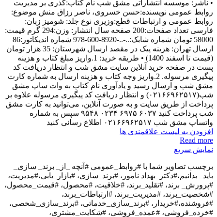
• ناشر: موسسه انتشاراتی مشق شب نام کتاب:گذری بر مدیریت
روابط عمومی نويسنده:حسن خسروی، ناصر رزاق منش موضوع:
روابط عمومی و ارتباطات قطع:وزیری نوع جلد: شومیز زبان:
فارسی تعداد صفحات:200 صفحه سال انتشار: وزن:294 گرم قیمت:
58000 تومان شماره شابک:..-..-8920-600-978 شماره اندیکاتور:86
ارسال تهران: هزینه پیک در مقصد ارسال شهرستان: 35 هزار تومان
(قیمت تا اسفند 1400) • طریقه خرید: 1.واریز مبلغ کتاب و هزینه
پست در صفحه خرید آنلاین سایت مشق شب و انتظار دریافت کد
پیگیری مرسوله. 2.واریز وجه کتاب و هزینه ارسال به شماره کارت
مشق شب و ارسال رسید و یادآوری نام کتاب به وات ساپ مشق
شب(۰۲۱۶۶۹۶۲۵۱۷) و انتظار دریافت کد پیگیری مرسوله علاوه بر
پرداخت از طریق سایت و به صورت آنلاین، می‌توانید به کارت مشق
شب پرداخت کنید ۶۰۳۷ ۶۹۷۵ ۰۲۳۴ ۹۵۴۸ سپس به شماره
واتساپ مشق شب ۰۲۱۶۶۹۶۲۵۱۷ اطلاع رسانی کنید
افزودن به لیست علاقمندی ها
Read more
نمایش سریع
برچسب تصاویر شما با
#روابط_عمومی #آنچه _از_ برند_ سازی_
باید_ بدانیم،#دکتر_بهداد نامور، #برند_سازی، #بازار_یابی،#مدیریت،
#پرورش_ برند، #تقلید_برند، #خلاقیت، #محصول، #قیمت_محصول،
#شخصیت_برند، #مدیریت_برند، #ارتباطات_برند،
#فروشنده،#خریدار، #برند_سازی_خدماتی، #برند_سازی_شخصی،
#خرده_فروشی، #عمده_فروشی، #شکایت_مشتری،