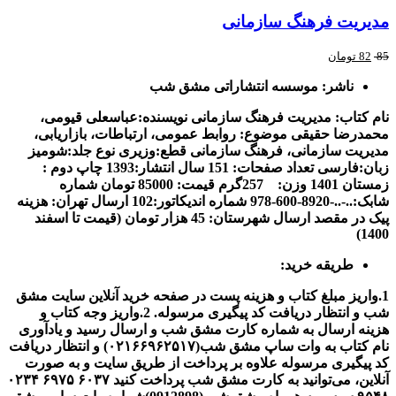
مدیریت فرهنگ سازمانی
85
82
تومان
ناشر: موسسه انتشاراتی مشق شب
نام کتاب: مدیریت فرهنگ سازمانی
نويسنده:عباسعلی قیومی،
محمدرضا حقیقی
موضوع: روابط عمومی، ارتباطات، بازاریابی،
مدیریت سازمانی، فرهنگ سازمانی
قطع:وزیری
نوع جلد:شومیز
زبان:فارسی
تعداد صفحات: 151
سال انتشار:1393
چاپ دوم :
زمستان 1401
وزن: 257گرم
قیمت: 85000 تومان
شماره
شابک:..-..-8920-600-978
شماره اندیکاتور:102
ارسال تهران: هزینه
پیک در مقصد
ارسال شهرستان: 45 هزار تومان (قیمت تا اسفند
1400)
طریقه خرید:
1.واریز مبلغ کتاب و هزینه پست در صفحه خرید آنلاین سایت مشق
شب و انتظار دریافت کد پیگیری مرسوله.
2.واریز وجه کتاب و
هزینه ارسال به شماره کارت مشق شب و ارسال رسید و یادآوری
نام کتاب به وات ساپ مشق شب(
۰۲۱۶۶۹۶۲۵۱۷
) و انتظار دریافت
کد پیگیری مرسوله
علاوه بر پرداخت از طریق سایت و به صورت
آنلاین، می‌توانید به کارت مشق شب پرداخت کنید
۶۰۳۷
۶۹۷۵
۰۲۳۴