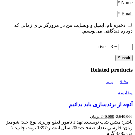
*
Name
*
Email
ذخیره نام، ایمیل و وبسایت من در مرورگر برای زمانی که
دوباره دیدگاهی می‌نویسم.
− five = 3
Related products
-91%
جدید
مقایسه
آنچه از برندسازی باید بدانیم
2,640,000
240,000
تومان
ناشر: مشق شب نويسنده:بهداد نامور قطع:وزیری نوع جلد: شوميز
زبان: فارسي تعداد صفحات:200 سال انتشار:1397 نوبت چاپ: ۱
وزن:338 گرم