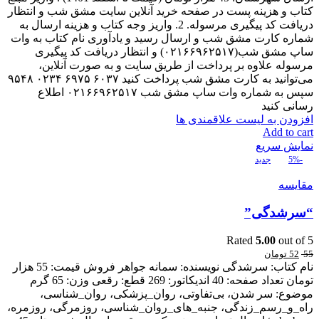
کتاب و هزینه پست در صفحه خرید آنلاین سایت مشق شب و انتظار
دریافت کد پیگیری مرسوله. 2. واریز وجه کتاب و هزینه ارسال به
شماره کارت مشق شب و ارسال رسید و یادآوری نام کتاب به وات
ساپ مشق شب(۰۲۱۶۶۹۶۲۵۱۷) و انتظار دریافت کد پیگیری
مرسوله علاوه بر پرداخت از طریق سایت و به صورت آنلاین،
می‌توانید به کارت مشق شب پرداخت کنید ۶۰۳۷ ۶۹۷۵ ۰۲۳۴ ۹۵۴۸
سپس به شماره وات ساپ مشق شب ۰۲۱۶۶۹۶۲۵۱۷ اطلاع
رسانی کنید
افزودن به لیست علاقمندی ها
Add to cart
نمایش سریع
-5%
جدید
مقایسه
“سرشدگی”
Rated
5.00
out of 5
55
52
تومان
نام کتاب: سرشدگی نویسنده: سمانه جواهر فروش قیمت: 55 هزار
تومان تعداد صفحه: 40 اندیکاتور: 269 قطع: رقعی وزن: 65 گرم
موضوع: سر شدن، بی‌تفاوتی، روان_پزشکی، روان_شناسی،
راه_و_رسم_زندگی، جنبه_های_روان_شناسی، روزمرگی، روزمره،