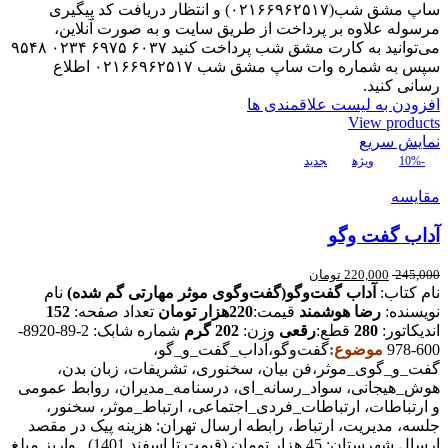
ساپ مشق شب(۰۲۱۶۶۹۶۲۵۱۷) و انتظار دریافت کد پیگیری
مرسوله علاوه بر پرداخت از طریق سایت و به صورت آنلاین،
می‌توانید به کارت مشق شب پرداخت کنید ۶۰۳۷ ۶۹۷۵ ۰۲۳۴ ۹۵۴۸
سپس به شماره وات ساپ مشق شب ۰۲۱۶۶۹۶۲۵۱۷ اطلاع
رسانی کنید.
افزودن به لیست علاقمندی ها
View products
نمایش سریع
-10%
ویژه
جدید
مقایسه
آداب گفت وگو
245,000
220,000
تومان
نام کتاب:
آداب گفت‌و‌گو(گفت‌و‌گوی موثر مهارتی گم شده)
نام
نویسنده:
رضا هوشمند
قیمت:
220هزار تومان
تعداد صفحه:
152
اندیکاتور:
280
قطع:
رقعی
وزن:
202 گرم
شماره شابک: 2-89-8920-
600-978
موضوع:
گفت‌و‌گو،آداب_گفت_و_گو،
گفت_و_گوی_موثر،فن بیان، سخنوری، تشریفات، زبان بدن،
هوش_هیجانی، سواد_رسانه_ای، درسنامه_مدیران، روابط عمومی
و ارتباطات، ارتباطات_فردی_اجتماعی، ارتباط_موثر، سخنور،
جلسه، مدیریت، ارتباط، رابطه ارسال تهران: هزینه پیک در مقصد
ارسال شهرستان: 45 هزار تومان (قیمت تا اسفند 1401) . واریز مبلغ