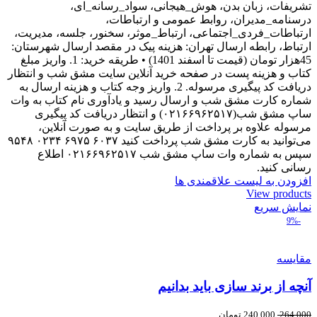
تشریفات، زبان بدن، هوش_هیجانی، سواد_رسانه_ای،
درسنامه_مدیران، روابط عمومی و ارتباطات،
ارتباطات_فردی_اجتماعی، ارتباط_موثر، سخنور، جلسه، مدیریت،
ارتباط، رابطه ارسال تهران: هزینه پیک در مقصد ارسال شهرستان:
45هزار تومان (قیمت تا اسفند 1401) • طریقه خرید: 1. واریز مبلغ
کتاب و هزینه پست در صفحه خرید آنلاین سایت مشق شب و انتظار
دریافت کد پیگیری مرسوله. 2. واریز وجه کتاب و هزینه ارسال به
شماره کارت مشق شب و ارسال رسید و یادآوری نام کتاب به وات
ساپ مشق شب(۰۲۱۶۶۹۶۲۵۱۷) و انتظار دریافت کد پیگیری
مرسوله علاوه بر پرداخت از طریق سایت و به صورت آنلاین،
می‌توانید به کارت مشق شب پرداخت کنید ۶۰۳۷ ۶۹۷۵ ۰۲۳۴ ۹۵۴۸
سپس به شماره وات ساپ مشق شب ۰۲۱۶۶۹۶۲۵۱۷ اطلاع
رسانی کنید.
افزودن به لیست علاقمندی ها
View products
نمایش سریع
-9%
مقایسه
آنچه از برند سازی باید بدانیم
264,000
240,000
تومان