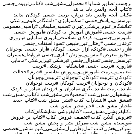
برچسب تصاویر شما با
#محصول_مشق_شب #کتاب_تربیت_جنسی
#کتاب_آنچه_والدین_باید_بدانند
#کتاب_آنچه_والدین_باید_درباره_تربیت_جنسی_کودکان_بدانند
#پرسش_و پاسخ_جنسی #سکسولوژی #دانشگاه_علوم_پزشکی
#دانشگاه_علوم_پزشکی_تهران #سمیه_سلیمانی #راضیه_معصومی
#تربیت_جنسی #آموزش،‌آموزش_به کودکان #آموزش_جنسی
#آموزش_جنسی_به کودکان #سلامت_باروری #مامایی #باروری
#رفتار_جنسی #رفتار_غیر_طبیعی #سوء استفاده_جنسی
#آزار+جنسی #کودک، آزار_جنسی_کودکان #آزار_جنسی_نوجوانان
#تجاوز #تعرض #لمس_و_نوازش #بازی_جنسی #روابط_همسران
#پرسش_جنسی#سئوال_جنسی #پزشکی #پیراپزشکی #مامایی
#باروری #تربیت_جنسی #دانشگاه¬_پزشکی #تربیت
#تعلیم_و_تربیت #آموزش_و_پرورش #دانستن #شرم #خجالت
#کودکان #تربیت #کودکان #نوجوانان #تربیت_نوجوانان
#کودکان_و_نوجوانان #تربیت_کودکان #تربیت_نوجوانان
#آینده_تربیت #آینده_نگری #مادران_و_فرزندان #مادر_و_کودک
#پیشخوان_مشق_شب #محصولات_مشق_شب #کتاب_مشق_شب
#مشق_شب #انتشارات_کتاب #نشر_مشق_شب #کتاب_جدید
#اخبار_مشق_شب #خبر #خبر_مشق_شب
#کتابفروشی_مشق_شب #کتابفروشی #نمایشگاه_کتاب
#فروش_آنلاین_کتاب #تخفیف_فروش_کتاب #کتاب_پر_فروش
#نویسنده_مشق_شب #مرکز_نشر_و_پخش_مشق_شب
#مرکز_پخش_کتاب #ما_وطن_را_مشق_می_کنیم #ناشر_تخصصی