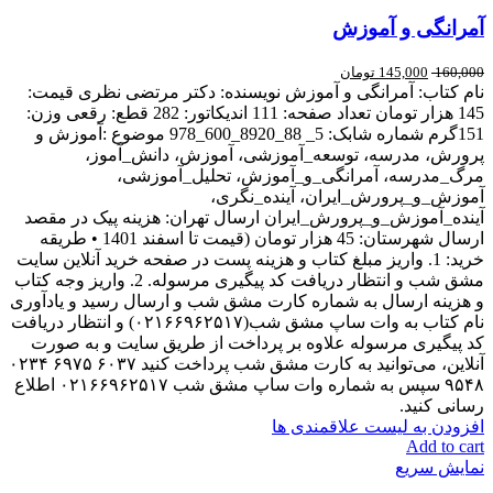
آمرانگی و آموزش
160,000
145,000
تومان
نام کتاب: آمرانگی و آموزش نویسنده: دکتر مرتضی نظری قیمت:
145 هزار تومان تعداد صفحه: 111 اندیکاتور: 282 قطع: رقعی وزن:
151گرم شماره شابک: 5_ 88_8920_600_978 موضوع :آموزش و
پرورش، مدرسه، توسعه_آموزشی، آموزش، دانش_آموز،
مرگ_مدرسه، آمرانگی_و_آموزش، تحلیل_آموزشی،
آموزش_و_پرورش_ایران، آینده_نگری،
آینده_آموزش_و_پرورش_ایران ارسال تهران: هزینه پیک در مقصد
ارسال شهرستان: 45 هزار تومان (قیمت تا اسفند 1401 • طریقه
خرید: 1. واریز مبلغ کتاب و هزینه پست در صفحه خرید آنلاین سایت
مشق شب و انتظار دریافت کد پیگیری مرسوله. 2. واریز وجه کتاب
و هزینه ارسال به شماره کارت مشق شب و ارسال رسید و یادآوری
نام کتاب به وات ساپ مشق شب(۰۲۱۶۶۹۶۲۵۱۷) و انتظار دریافت
کد پیگیری مرسوله علاوه بر پرداخت از طریق سایت و به صورت
آنلاین، می‌توانید به کارت مشق شب پرداخت کنید ۶۰۳۷ ۶۹۷۵ ۰۲۳۴
۹۵۴۸ سپس به شماره وات ساپ مشق شب ۰۲۱۶۶۹۶۲۵۱۷ اطلاع
رسانی کنید.
افزودن به لیست علاقمندی ها
Add to cart
نمایش سریع