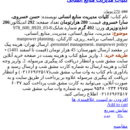
280
270
تومان
نام کتاب:
کلیات مدیریت منابع انسانی
نویسنده:
حسن خسروی،
سارا خسروی
قیمت:
280 هزارتومان
تعداد صفحه:
292
اندیکاتور:
206
قطع:
وزیری
وزن:
492 گرم
شماره شابک:8-03_8920_600_978
موضوع:
مدیریت، منابع_انسانی، مدیریت_منابع_انسانی،
نیروی_انسانی، برنامه_ریزی، کارکنان، manpower planning،
personnel management، manpower policy، ارسال تهران: هزینه پیک
در مقصد ارسال شهرستان: 45 هزار تومان (قیمت تا اسفند 1401) •
طریقه خرید
:
1. واریز مبلغ کتاب و هزینه پست در صفحه خرید آنلاین
سایت مشق شب و انتظار دریافت کد پیگیری مرسوله. 2. واریز وجه
کتاب و هزینه ارسال به شماره کارت مشق شب و ارسال رسید و
یادآوری نام کتاب به وات ساپ مشق شب(۰۲۱۶۶۹۶۲۵۱۷) و انتظار
دریافت کد پیگیری مرسوله علاوه بر پرداخت از طریق سایت و به
صورت آنلاین، می‌توانید به کارت مشق شب پرداخت کنید ۶۰۳۷
۶۹۷۵ ۰۲۳۴ ۹۵۴۸ سپس به شماره وات ساپ مشق شب
۰۲۱۶۶۹۶۲۵۱۷ اطلاع رسانی کنید.
افزودن به لیست علاقمندی ها
Add to cart
نمایش سریع
-9%
جدید
مقایسه