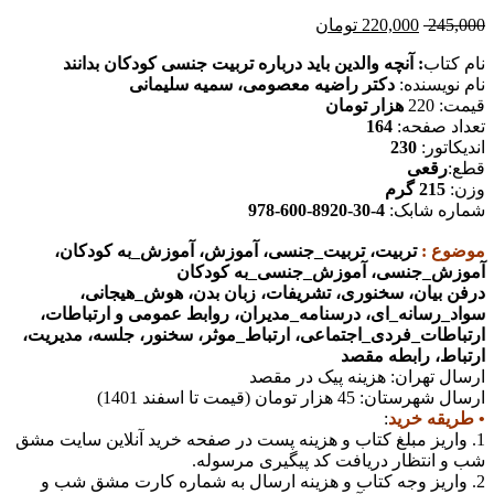
245,000
220,000
تومان
نام کتاب
: آنچه والدین باید درباره تربیت جنسی کودکان بدانند
نام نویسنده:
دکتر راضیه معصومی، سمیه سلیمانی
قیمت: 220
هزار تومان
تعداد صفحه:
164
اندیکاتور:
230
قطع:
رقعی
وزن:
215 گرم
شماره شابک:
4-30-8920-600-978
موضوع :
تربیت، تربیت_جنسی، آموزش، آموزش_به کودکان،
آموزش_جنسی، آموزش_جنسی_به کودکان
درفن بیان، سخنوری، تشریفات، زبان بدن، هوش_هیجانی،
سواد_رسانه_ای، درسنامه_مدیران، روابط عمومی و ارتباطات،
ارتباطات_فردی_اجتماعی، ارتباط_موثر، سخنور، جلسه، مدیریت،
ارتباط، رابطه مقصد
ارسال تهران: هزینه پیک در مقصد
ارسال شهرستان: 45 هزار تومان (قیمت تا اسفند 1401)
• طریقه خرید
:
1. واریز مبلغ کتاب و هزینه پست در صفحه خرید آنلاین سایت مشق
شب و انتظار دریافت کد پیگیری مرسوله.
2. واریز وجه کتاب و هزینه ارسال به شماره کارت مشق شب و