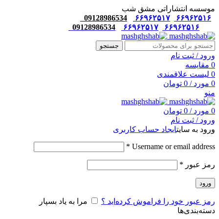
موسسه انتشاراتی مشق شب
09128986534
۶۶۹۶۲۵۱۷
۶۶۹۶۲۵۱۶
09128986534
۶۶۹۶۲۵۱۷
۶۶۹۶۲۵۱۶
جستجو
ورود / ثبت نام
0
مقایسه
0
لیست علاقمندی
0
مورد
/
0
تومان
منو
0
مورد
/
0
تومان
ورود / ثبت نام
ورود به سایت
ایجاد حساب کاربری
*
Username or email address
رمز عبور
*
ورود
رمز عبور خود را فراموش کرده‌اید ؟
مرا به یاد بسپار
دسته‌بندی‌ها