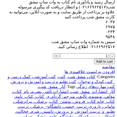
ارسال رسید و یادآوری نام کتاب به وات ساپ مشق
شب(۰۲۱۶۶۹۶۲۵۱۷) و انتظار دریافت کد پیگیری مرسوله
علاوه بر پرداخت از طریق سایت و به صورت آنلاین، می‌توانید به
کارت مشق شب پرداخت کنید
۶۰۳۷
۶۹۷۵
۰۲۳۴
۹۵۴۸
سپس به شماره وات ساپ مشق شب
۰۲۱۶۶۹۶۲۵۱۷ اطلاع رسانی کنید.
Add to cart
مقایسه
افزودن به لیست علاقمندی ها
Categories:
کتاب مشق شب
,
کتب
,
کتب آموزشی، کمک درسی و
_کتب کودک و نوجوان
,
کتب تعلیم و تربیت و آموزش و پرورش
,
کتب مهارت‌های زندگی
Tags:
آثار_مشق_شب،
آثار_انتشارات_مشق_شب، انتشارات ناشر، نشریه، نام_کتاب،
مؤلف، نویسنده، تألیف، مترجم، گردآوری_کتاب، کتاب_نامه،
کتاب_خانه کتاب_فروش، نوشتن_کتاب
,
پزشکی، پیراپزشکی،
مامایی، باروری، تربیت_جنسی، دانشگاه¬_پزشکی، تربیت،
تعلیم_و_تربیت، آموزش_و_پرورش، دانستن، شرم، خجالت،
کودکان، تربیت،کودکان،
,
دانشگاه_علوم_پزشکی_تهران،