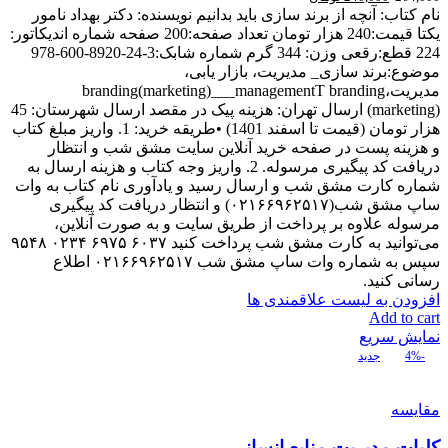
نام کتاب: آنچه از برند سازی باید بدانیم نویسنده: دکتر بهداد نامور
یکتا قیمت:240 هزار تومان تعداد صفحه:200 صفحه شماره اندیکاتور:
224 قطع:رقعی وزن: 344 گرم شماره شابک:3-24-8920-600-978
موضوع:برند سازی_ مدیریت، بازار یابی،
مدیریت،branding(marketing)___managementT branding
(marketing) ارسال تهران: هزینه پیک در مقصد ارسال شهرستان: 45
هزار تومان (قیمت تا اسفند 1401) •طریقه خرید: 1. واریز مبلغ کتاب
و هزینه پست در صفحه خرید آنلاین سایت مشق شب و انتظار
دریافت کد پیگیری مرسوله. 2. واریز وجه کتاب و هزینه ارسال به
شماره کارت مشق شب و ارسال رسید و یادآوری نام کتاب به وات
ساپ مشق شب(۰۲۱۶۶۹۶۲۵۱۷) و انتظار دریافت کد پیگیری
مرسوله علاوه بر پرداخت از طریق سایت و به صورت آنلاین،
می‌توانید به کارت مشق شب پرداخت کنید ۶۰۳۷ ۶۹۷۵ ۰۲۳۴ ۹۵۴۸
سپس به شماره وات ساپ مشق شب ۰۲۱۶۶۹۶۲۵۱۷ اطلاع
رسانی کنید.
افزودن به لیست علاقمندی ها
Add to cart
نمایش سریع
-4%
جدید
مقایسه
کلیات مدیریت منابع انسانی