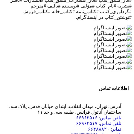
#آثار_مشق_شب #آثار_انتشارات_مشق_شب #انتشارات #ناشر
#نشریه #نام_کتاب #مؤلف #نویسنده #تألیف #مترجم
#گردآوری_کتاب #کتاب_نامه #کتاب_خانه #کتاب_فروش
#نوشتن_کتاب
در اینستاگرام.
اطلاعات تماس
آدرس: تهران، میدان انقلاب، ابتدای خیابان قدس، پلاک سه،
ساختمان آناتول فرانس، طبقه سه، واحد ۱۱
تلفن تماس: ۶۶۹۶۲۵۱۶
تلفن تماس: ۶۶۹۶۲۵۱۷
نمابر: ۶۶۴۸۸۸۲۰