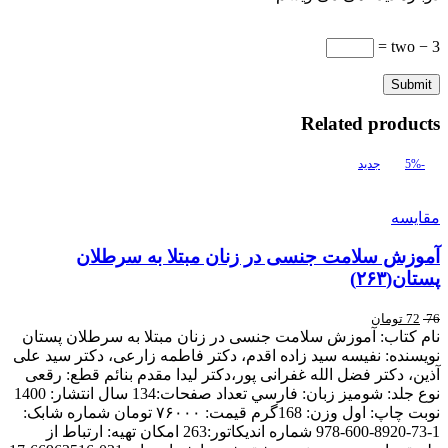
3 − two =
Related products
-5%
جدید
مقایسه
آموزش سلامت جنسی در زنان مبتلا به سرطلان
پستان(۲۶۳)
76
72
تومان
نام کتاب: آموزش سلامت جنسی در زنان مبتلا به سرطلان پستان
نويسنده: نفیسه سید زاده اقدم، دکتر فاطمه زارعی، دکتر سید علی
آذین، دکتر فضل الله غفرانی پور،دکتر لیدا مقدم بنائم قطع: رقعی
نوع جلد: شوميز زبان: فارسي تعداد صفحات:134 سال انتشار: 1400
نوبت چاپ: اول وزن: 168گرم قیمت: ۷۶۰۰۰ تومان شماره شابک:
1-73-8920-600-978 شماره اندیکاتور:263 امکان تهیه: ارتباط از