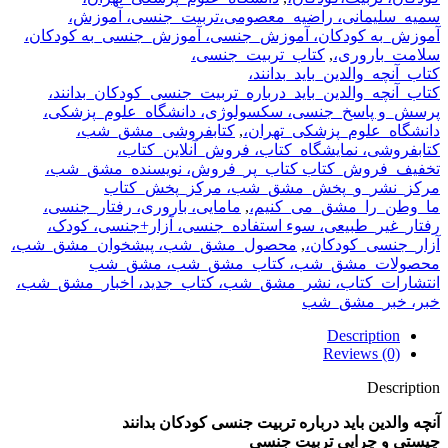
سمیه_سلیمانی، راضیه_معصومی،تربیت_جنسی، آموزش،
آموزش_به کودکان، آموزش_جنسی، آموزش_جنسی_به کودکان،
سلامت_باروری،
,
کتاب_تربیت_جنسی،
کتاب_آنچه_والدین_باید_بدانند،
کتاب_آنچه_والدین_باید_درباره_تربیت_جنسی_کودکان_بدانند،
پرسش_و پاسخ_جنسی، سکسولوژی، دانشگاه_علوم_پزشکی،
دانشگاه_علوم_پزشکی_تهران،
,
کتابفروشی_مشق_شب،
کتابفروشی، نمایشگاه_کتاب، فروش_آنلاین_کتاب،
تخفیف_فروش_کتاب کتاب_پر_فروش، نویسنده_مشق_شب،
مرکز_نشر_و_پخش_مشق_شب، مرکز_پخش_کتاب
ما_وطن_را_مشق_می_کنیم،
,
مامایی، باروری، رفتار_جنسی،
رفتار_غیر_طبیعی، سوء استفاده_جنسی، آزار+جنسی، کودک،
آزار_جنسی_کودکان،
,
محصول_مشق_شب، پیشخوان_مشق_شب،
محصولات_مشق_شب، کتاب_مشق_شب، مشق_شب
انتشارات_کتاب، نشر_مشق_شب، کتاب_جدید، اخبار_مشق_شب،
خبر، خبر_مشق_شب
Description
Reviews (0)
Description
آنچه والدین باید درباره تربیت جنسی کودکان بدانند
چیستی و چرایی تربیت جنسی