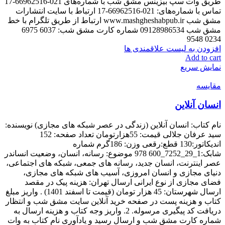
طریق وات سپ بیزینس مشق شب با شماره‌های 021-66962516-17
تماس با شماره‌های: 021-66962516-17 ارتباط با سایت انتشارات
مشق شب www.mashgheshabpub.ir ارتباط از طریق تلگرام با خط
مشق شب 09128986534 شماره کارت مشق شب: 6037 6975
0234 9548
افزودن به لیست علاقمندی ها
Add to cart
نمایش سریع
مقایسه
انسان آنلاین
نام کتاب: انسان آنلاین (زندگی در عصر شبکه های مجازی) نویسنده:
سید عرفان جلالی قیمت: 55هزارتومان تعداد صفحه: 152
اندیکاتور:130 قطع:رقعی وزن: 186گرم شماره
شابک:1_29_7252_600 978 موضوع: رسانه، انسان، وضعیت انساندر
عصر اینترنت، انسان جدید، رسانه های جمعی، شبکه های اجتماعی،
دنیای مجازی و انسان امروزی، آسیب های شبکه های مجازی،
فضای مجازی از نوع ایرانی ارسال تهران: هزینه پیک در مقصد
ارسال شهرستان: 45 هزار تومان (قیمت تا اسفند 1401) . واریز مبلغ
کتاب و هزینه پست در صفحه خرید آنلاین سایت مشق شب و انتظار
دریافت کد پیگیری مرسوله. 2. واریز وجه کتاب و هزینه ارسال به
شماره کارت مشق شب و ارسال رسید و یادآوری نام کتاب به وات