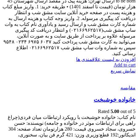
to be born ارسال تهران: هزینه پیک در مقصد ارسال شهرستان 45
هزار تومان (قیمت تا اسفند 1401) • طریقه خرید: 1. واریز مبلغ کتاب
و هزینه پست در صفحه خرید آنلاین سایت مشق شب و انتظار
دریافت کد پیگیری مرسوله. 2. واریز وجه کتاب و هزینه ارسال به
شماره کارت مشق شب و ارسال رسید و یادآوری نام کتاب به وات
ساپ مشق شب(۰۲۱۶۶۹۶۲۵۱۷) و انتظار دریافت کد پیگیری
مرسوله علاوه بر پرداخت از طریق سایت و به صورت آنلاین،
می‌توانید به کارت مشق شب پرداخت کنید ۶۰۳۷ ۶۹۷۵ ۰۲۳۴ ۹۵۴۸
سپس به شماره وات ساپ مشق شب ۰۲۱۶۶۹۶۲۵۱۷ اطلاع
رسانی کنید.
افزودن به لیست علاقمندی ها
Add to cart
نمایش سریع
مقایسه
خانواده خوشبخت
Rated
5.00
out of 5
نام کتاب: خانواده خوشبخت با رویکرد ارتباطات میان فردی(چراغ
راهی برای ارتباطات موثر در خانواده و جامعه) نویسنده: حسن
خسروی، سجاد خسروی قیمت: 280 هزارتومان تعداد صفحه: 304
اندیکاتور:192 قطع:وزیری وزن: 421 گرم فن بیان، سخنوری،