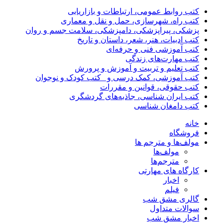
کتب روابط عمومی، ارتباطات و بازاریابی
کتب راه، شهرسازی، حمل و نقل و معماری
پزشکی، پیراپزشکی، دامپزشکی، سلامت جسم و روان
کتب ادبیات، هنر، شعر، داستان و تاریخ
کتب آموزشی فنی و حرفه‌ای
کتب مهارت‌های زندگی
کتب تعلیم و تربیت و آموزش و پرورش
کتب آموزشی، کمک درسی و _کتب کودک و نوجوان
کتب حقوقی، قوانین و مقررات
کتب ایران شناسی، جاذبه‌های گردشگری
کتب دامغان شناسی
خانه
فروشگاه
مولف‌ها و مترجم ها
مولف‌ها
مترجم‌ها
کارگاه های مهارتی
اخبار
فیلم
گالری مشق شب
سوالات متداول
اخبار مشق شب