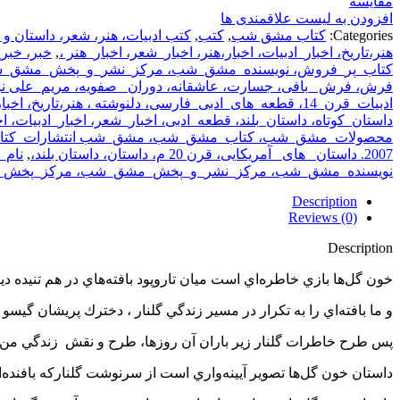
مقایسه
افزودن به لیست علاقمندی ها
Categories:
کتاب مشق شب
,
کتب
,
کتب ادبیات، هنر، شعر، داستان و ت
هنر،تاریخ، اخبار_ادبیات، اخبار،هنر، اخبار_شعر، اخبار_هنر ،
,
خبر، خبر
کتاب_پر_فروش، نویسنده_مشق_شب، مرکز_نشر_و_پخش_مشق_ش
فرش، فرش _بافی، جسارت، عاشقانه، دوران_ صفویه، مریم_علی نژا
ادبیات_قرن_14، قطعه_های_ادبی_فارسی، دلنوشته ، هنر،تاریخ، اخبار_ادبیات، اخبار،هنر، اخبار_شعر، اخبار_هنر
داستان_کوتاه، داستان_بلند، قطعه_ادبی، اخبار_شعر، اخبار_ادبیات،
محصولات_مشق_شب، کتاب_مشق_شب، مشق_شب انتشارات_کتاب،
2007. داستان _های_ آمریکایی، قرن 20 م، داستان، داستان بلند،
,
نام_
نویسنده_مشق_شب، مرکز_نشر_و_پخش_مشق_شب، مرکز_پخش_کتاب 
Description
Reviews (0)
Description
خون گل‌ها بازي خاطره‌اي است ميان تاروپود بافته‌هاي در هم تنيده دير
و ما بافته‌اي را به تكرار در مسير زندگي گلنار ، دخترك پريشان گ
پس طرح خاطرات گلنار زير باران آن روزها، طرح و نقش زندگي‌ من ا
داستان خون گل‌ها تصوير آيينه‌واري است از سرنوشت گلناركه بافنده‌ا