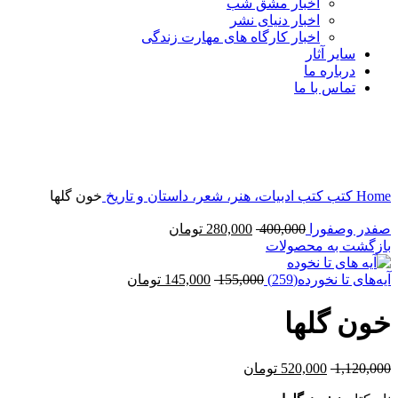
اخبار مشق شب
اخبار دنیای نشر
اخبار کارگاه های مهارت زندگی
سایر آثار
درباره ما
تماس با ما
-54%
برای بزرگنمایی کلیک کنید
Home
کتب
کتب ادبیات، هنر، شعر، داستان و تاریخ
خون گلها
صفدر وصفورا
400,000
280,000
تومان
بازگشت به محصولات
آیه‌های تا نخورده(259)
155,000
145,000
تومان
خون گلها
1,120,000
520,000
تومان