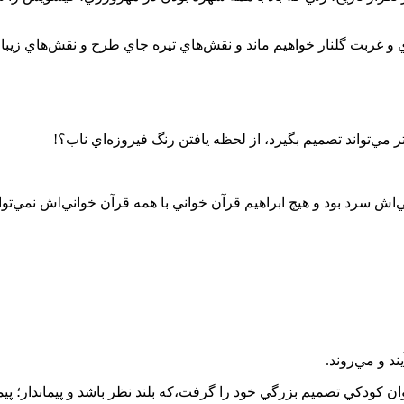
ري و غربت گلنار خواهيم ماند و نقش‌هاي تيره جاي طرح و نقش‌هاي زيب
ر مي‌تواند تصميم بگيرد، از لحظه يافتن رنگ فيروزه‌اي ناب؟!
گي‌اش سرد بود و هيچ ابراهيم قرآن خواني با همه قرآن خواني‌اش نمي‌ت
ند و مي‌روند.
ان كودكي تصميم بزرگي خود را گرفت،كه بلند نظر باشد و پيماندار؛ پي