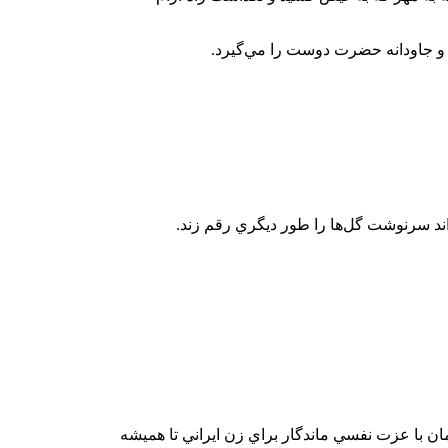
ا و جاودانه حضرت دوست را مي‌گيرد.
واند سرنوشت گل‌ها را طور ديگري رقم زند.
مان با عزت نفسي ماندگار براي زن ايراني تا هميشه