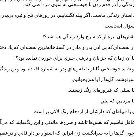
زندگي را در قدم زدن با خوشبختي به سوي فردا طي كند.
داستان زندگي ماست. اگر پيله نگشاييم، در روزهاي تلخ و تيره بي‌پد
سؤال اينجاست
نقش‌هاي تيره از كدام رج وارد زندگي هما شد؟!
از لحظه‌اي‌كه بي اذن پدر و مادر در گستاخانه‌ترين لحظه‌اي كه يك دخت
يا آن زمان كه جز نان و ترشي چيزي براي خوردن نمانده بود؟!
و شايد خوشبختي گلنار با نفس‌هاي پدر به شماره افتاده بود و تن زند
سرنوشت گل‌ها را با هم بخوانيم.
با نسلي كه فيروزه‌اي رنگ زيستند.
با مردمي كه نيلي
و با قبيله‌اي كه دارشان از ازدحام رنگ لاكي پر است.
غافل نباشيم كه نقش‌ها ثابتند و طرح‌ها ماندني و اين رنگ‌هايند كه مي‌آي
خون گل‌ها را به سرانگشت زن ايراني كه استوار بر دار قالي و درعنفو