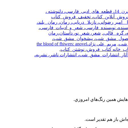
ادبیات_قرن_14، قطعه_های_ادبی_فارسی، دلنوشته ،
روش_آنلاین_کتاب، تخفیف_فروش_کتاب
ا _ امیر رضوانی، نازیلا_ دریایی، رمان، رمان _بلند،
یسنده، نویسنده_فارسی، شعر_و_ادبیات_فارسی،
ه، گره_ قالی،
,
شعر، شعر_نو، داستان،رمان
ول_مشق_شب، پیشخوان_مشق_شب،
_شب
,
مریم_علی نژاد،the blood of fhiwers: anovel
کتاب_خانه کتاب_فروش، نوشتن_کتاب
,
انتشارات_مشق_شب، انتشارات ناشر، نشریه،
‌هايش همين رنگ‌هاي امروزي.
‌اش باز هم تقدير است.