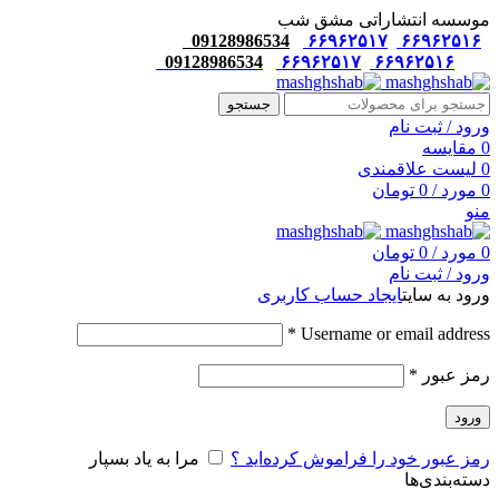
موسسه انتشاراتی مشق شب
09128986534
۶۶۹۶۲۵۱۷
۶۶۹۶۲۵۱۶
09128986534
۶۶۹۶۲۵۱۷
۶۶۹۶۲۵۱۶
جستجو
ورود / ثبت نام
0
مقایسه
0
لیست علاقمندی
0
مورد
/
0
تومان
منو
0
مورد
/
0
تومان
ورود / ثبت نام
ورود به سایت
ایجاد حساب کاربری
*
Username or email address
رمز عبور
*
ورود
رمز عبور خود را فراموش کرده‌اید ؟
مرا به یاد بسپار
دسته‌بندی‌ها