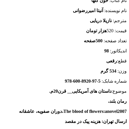
نام کتاب:
خون گلها
نام نویسنده:
آنیتا امیررضوانی
مترجم:
نازیلا دریایی
قیمت: 520
هزار تومان
تعداد صفحه:
500صفحه
اندیکاتور:
98
قطع:
رقعی
وزن:
534 گرم
شماره شابک:
5-97-8920-600-978
موضوع:
داستان های آمریکایی__ قرن20م.
رمان بلند،
The blood of flowers:anovel2007،دوران صفویه، عاشقانه
ارسال تهران
:
هزینه پیک در مقصد