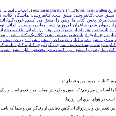
اریخ
Taran literature 14...،Novel، heart written، ادبیات،
Tags:
,
_مشق_شب ،کتابفروشی_مشق_شب، کتابفروشی، نمایشگاه_کتاب، ف
ب، مرکز_پخش_کتاب ما_وطن_را_مشق_می_کنیم،
,
خون -گلها، آنیت
د،
,
دیوان_شعر، شاعران_امروزی، شعر_معاصر، نویسنده_ایرانی، نو
,
زن_ ایرانی، بافنده، دختران
 اخبار_تاریخ، تاریخ_ادبیات شعر_معاصر، شعر_کلاسیک، کتاب_شعر،
,
محص
 نشر_مشق_شب، کتاب_جدید، اخبار_مشق_شب، خبر، خبر_مشق
کتاب، مؤلف، نویسنده، تألیف، مترجم، گردآوری_کتاب، کتاب_نامه، 
ما_وطن_را_مشق_می_کنیم، ناشر_تخصصی، آثار_مشق_شب، آثار_
وز گلنار و امروز من و فرداي تو.
يسو اما آشنا ،رج مي‌زنيم؛ كه نقش و طرحش همان طرح قديم است و رنگ
ست در هواي ابري اين روزها.
ش تقدير بود و در پژواك آن گاهي دقايقي از زندگي من و شما كه بافنده