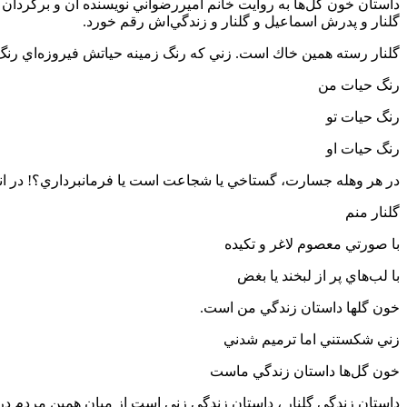
داستان خون گل‌ها به روايت خانم اميررضواني نويسنده آن و برگردان
گلنار و پدرش اسماعيل و گلنار و زندگي‌اش رقم خورد.
گلنار رسته همين خاك است. زني كه رنگ زمينه حياتش فيروزه‌اي رنگ
رنگ حيات من
رنگ حيات تو
رنگ حيات او
در هر وهله جسارت، گستاخي يا شجاعت است يا فرمانبرداري؟! در انتظ
گلنار منم
با صورتي معصوم لاغر و تكيده
با لب‌هاي پر از لبخند يا بغض
خون گلها داستان زندگي من است.
زني شكستني اما ترميم شدني
خون گل‌ها داستان زندگي ماست
داستان زندگي گلنار ، داستان زندگي زني است از ميان همين مردم در ت