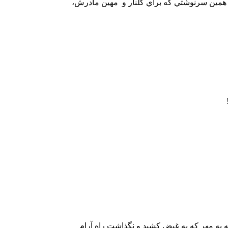
ق همين سرنوشتي كه براي گلنار و مهين مادرش،
ه به مهر كه به غيض كشيد و نگذاشت راه آرام