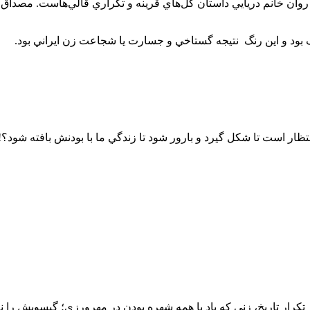
 روان خانم دريايي داستان گل‌هاي قرينه و تكراري قالي‌هاست. مصدا
 بود و اين رنگ نتيجه گستاخي و جسارت يا شجاعت زن ايراني بود.
ار است تا شكل گيرد و بارور شود تا زندگي ما با بودنش بافته شود؟!
كرار تاريخ‌، زني كه باد با همه شهره بودن در مهرورزي؛ گيسويش را ن