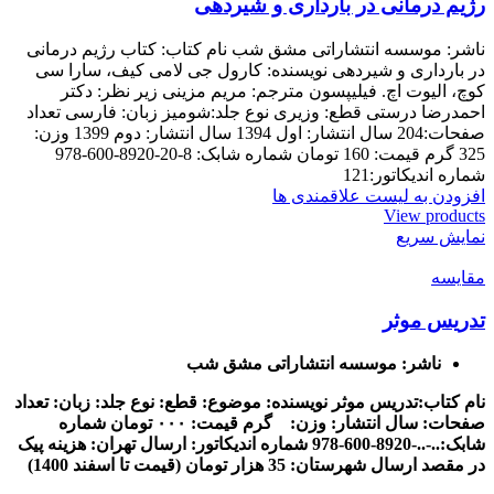
رژیم درمانی در بارداری و شیردهی
ناشر: موسسه انتشاراتی مشق شب نام کتاب: کتاب رژیم درمانی
در بارداری و شیردهی نويسنده: کارول جی لامی کیف، سارا سی
کوچ، الیوت اچ. فیلیپسون مترجم: مریم مزینی زیر نظر: دکتر
احمدرضا درستی قطع: وزیری نوع جلد:شومیز زبان: فارسی تعداد
صفحات:204 سال انتشار: اول 1394 سال انتشار: دوم 1399 وزن:
325 گرم قیمت: 160 تومان شماره شابک: 8-20-8920-600-978
شماره اندیکاتور:121
افزودن به لیست علاقمندی ها
View products
نمایش سریع
مقایسه
تدریس موثر
ناشر: موسسه انتشاراتی مشق شب
نام کتاب:تدریس موثر
نويسنده:
موضوع:
قطع:
نوع جلد:
زبان:
تعداد
صفحات:
سال انتشار:
وزن: گرم
قیمت: ۰۰۰ تومان
شماره
شابک:..-..-8920-600-978
شماره اندیکاتور:
ارسال تهران: هزینه پیک
در مقصد
ارسال شهرستان: 35 هزار تومان (قیمت تا اسفند 1400)