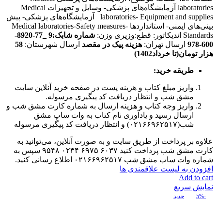
laboratories آزمایشگاه‌های پزشکی- وسایل و تجهیزات Medical
laboratories- Equipment and supplies آزمایشگاه‌های پزشکی- پیش
بینی‌های ایمنی- استانداردها Medical laboratories-Safety measures-
Standards اندیکاتور: قطع:وزیری وزن:
شماره شابک:9
_77-8920-
600-978
ارسال تهران:
هزینه پیک در مقصد
ارسال شهرستان:
58
هزار تومان(تا خرداد1402)
طریقه خرید
:
واریز مبلغ کتاب و هزینه پست در صفحه خرید آنلاین سایت
مشق شب و انتظار دریافت کد پیگیری مرسوله.
واریز وجه کتاب و هزینه ارسال به شماره کارت مشق شب و
ارسال رسید و یادآوری نام کتاب به وات ساپ مشق
شب(۰۲۱۶۶۹۶۲۵۱۷) و انتظار دریافت کد پیگیری مرسوله
علاوه بر پرداخت از طریق سایت و به صورت آنلاین، می‌توانید به
کارت مشق شب پرداخت کنید ۶۰۳۷ ۶۹۷۵ ۰۲۳۴ ۹۵۴۸ سپس به
شماره وات ساپ مشق شب ۰۲۱۶۶۹۶۲۵۱۷ اطلاع رسانی کنید.
افزودن به لیست علاقمندی ها
Add to cart
نمایش سریع
-5%
جدید