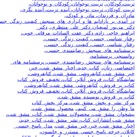
تربیت،کودکان،
,
تربیت_نوجوانان، کودکان_و_نوجوانان،
تربیت_کودکان، تربیت_نوجوانان، آینده_تربیت، آینده_نگری،
مادران_و_فرزندان، مادر_و_کودک،
,
در_آمدی_بر_پارادایم_ها_و_ابزاری_های_سنجش_کیفیت_زندگی_جن
دکتر_می‌نور_لمیعیان، دکتر_علی_منتظری،
,
دکتر_
ابراهیم_حاجی_زاده، دکتر_عفت_السادات_مرقاتی_خویی،
رفتار_شناسی_جنسی، کیفیت_زندگی_جنسی،
,
رفتار_شناسی_جنسی، کیفیت_زندگی_جنسی،
پرسشنامه_های_سنجش_رضایتمندی_جنسی،
,
روانسنجی_پرسشنامه،
پرسشنامه_های_سنجش_رضایتمندی_جنسی، پرسشنامه_‌های_
اختصاصی_زنان،
,
کتاب_جدید، اخبار_مشق_شب، خبر،
خبر_مشق_شب کتابفروشی_مشق_شب، کتابفروشی،
نمایشگاه_کتاب، فروش_آنلاین_کتاب، تخفیف_فروش_کتاب
کتاب_پر_فروش،
,
کتابفروشی_مشق_شب، کتابفروشی،
نمایشگاه_کتاب، فروش_آنلاین_کتاب، تخفیف_فروش_کتاب
کتاب_پر_فروش، نویسنده_مشق_شب،
مرکز_نشر_و_پخش_مشق_شب، مرکز_پخش_کتاب
ما_وطن_را_مشق_می_کنیم،
,
محصول_مشق_شب،
پیشخوان_مشق_شب، محصولات_مشق_شب، کتاب_مشق_شب،
مشق_شب انتشارات_کتاب، نشر_مشق_شب، کتاب_جدید،
اخبار_مشق_شب، خبر، خبر_مشق_شب
,
مدل_پاسخ_جنسی_
کاپلان، چرخه_پاسخ_جنسی_مسترز_و_جانسون،