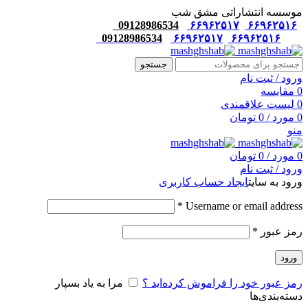
موسسه انتشاراتی مشق شب
09128986534
۶۶۹۶۲۵۱۷
۶۶۹۶۲۵۱۶
09128986534
۶۶۹۶۲۵۱۷
۶۶۹۶۲۵۱۶
جستجو
ورود / ثبت نام
0
مقایسه
0
لیست علاقمندی
0
مورد
/
0
تومان
منو
0
مورد
/
0
تومان
ورود / ثبت نام
ورود به سایت
ایجاد حساب کاربری
*
Username or email address
رمز عبور
*
ورود
رمز عبور خود را فراموش کرده‌اید ؟
مرا به یاد بسپار
دسته‌بندی‌ها