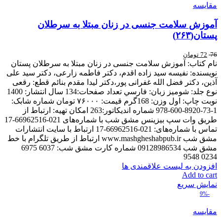
مقایسه
آموزش سلامت جنسی در زنان مبتلا به سرطلان
پستان(۲۶۳)
76
72
تومان
نام کتاب: آموزش سلامت جنسی در زنان مبتلا به سرطلان پستان
نويسنده: نفیسه سید زاده اقدم، دکتر فاطمه زارعی، دکتر سید علی
آذین، دکتر فضل الله غفرانی پور،دکتر لیدا مقدم بنائم قطع: رقعی
نوع جلد: شوميز زبان: فارسي تعداد صفحات:134 سال انتشار: 1400
نوبت چاپ: اول وزن: 168گرم قیمت: ۷۶۰۰۰ تومان شماره شابک:
1-73-8920-600-978 شماره اندیکاتور:263 امکان تهیه: ارتباط از
طریق وات سپ بیزینس مشق شب با شماره‌های 021-66962516-17
تماس با شماره‌های: 021-66962516-17 ارتباط با سایت انتشارات
مشق شب www.mashgheshabpub.ir ارتباط از طریق تلگرام با خط
مشق شب 09128986534 شماره کارت مشق شب: 6037 6975
0234 9548
افزودن به لیست علاقمندی ها
Add to cart
نمایش سریع
-9%
مقایسه