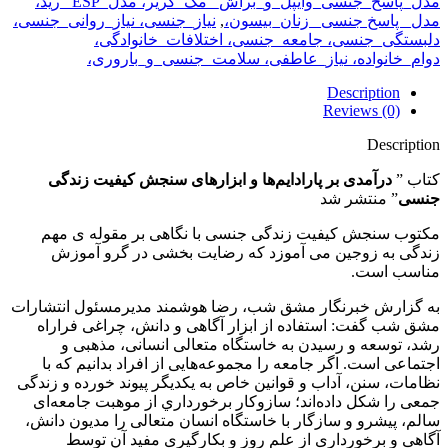
مدل_پاسخ_جنسی_وایپل_و_براش_ مک_گریر، مدل_ESP _رید،
مدل_ پاسخ جنسی_ زنان_بیسون،
,
نیاز_جنسی، نیاز_روانی_جنسی،
دلبستگی_جنسی، جامعه_جنسی، اختلافات_خانوادگی،
دوام_خانواده، نیاز_عاطفی، سلامت_جنسی_و_باروری،
Description
Reviews (0)
Description
کتاب ”
درآمدی بر پارادايم‌ها و ابزارهای سنجش كيفيت زندگی
جنسی
” منتشر شد
مکتوب سنجش كيفيت زندگی جنسی با نگاهی بر مقوله ی مهم
زندگی به زوجین می آموزد که رضایت بخشی در گرو آموزش
مناسب است.
به گزارش خبرنگار مشق شب، رضا هوشمند مدیرمسئول انتشارات
مشق شب گفت: استفاده از ابزار آگاهی و دانش، چراغی فراراه
رشد، توسعه و رسيدن به خاستگاه متعالی انسانی، مذهبی و
اجتماعی است. اگر جامعه را مجموعه‌هايی از افراد بدانيم كه با
نظامات، سنن، آداب و قوانين خاص به يكديگر پيوند خورده و زندگی
جمعی را شكل داده‌اند؛ سازوكار برخورداري از موهبت جامعه‌ای
سالم، پيشرو و سازگار با خاستگاه انسان متعالی را مديون دانش،
آگاهی و برخورداری از علم روز و بكار‌گيری مفيد آن توسط