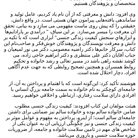
متخصصان و پژوهندگان هستيم.
وی افزود: دانش و معرفتی كه از آن نام ياد كرديم، عامل توليد و
ساماندهی يافته‌هايی پيرامون جهان هستی است. در واقع دانش،
حقيقتي را كه پيش روی ماست مفهومی می سازد و به بيانی، تحقق
آن معرفت را ميسر مي‌سازد. بر اين سياق، ” درآمدي بر پارادايم‌ها
و ابزارهاي سنجش كيفيت زندگی جنسی” ابزاری است كه با تكيه بر
دانش و معرفت نويسندگان و پژوهندگان خوش‌فكر و صاحب‌نام اين
كتاب، سركار خانم‌ها دكتر راضيه معصومی، دكتر می نور لميعيان و
جناب آقايان دكتر علی منتظری و دكتر ابراهيم حاجی زاده، می
كوشد نقشه راهی باشد در مسير تعالی و رشد خانواده و تحكيم
روابط همسران و همچنين تصحيح روابطی كه به جهت عدم آگاهی
افراد، دچار اختلال شده است.
هوشمند تأکید کرد: اين‌گونه است كه با اهتمام و پرداختن به آن، از
جامعه‌ای كوچكتر به نام خانواده‌ به سمت جامعه بزرگِ انساني با
افرادي داراي سلامت رفتاري، ارتباطي و اخلاقي خواهيم رسيد.
هیئت مولفان این کتاب افزودند: کیفیت زندگی جنسی مطلوب
ضامن خانواده سالم بوده و خانواده سالم نیز ضمانتی برای داشتن
جامعه‌ای سالم است؛ از اینرو، پرداختن به مفهوم و عوامل موثر بر
کیفیت زندگی جنسی و نیز چگونگی ارزیابی آن به عنوان یکی از
شاخص های مهم در تامین سلامت خانواده و جامعه، از ضروریات
حوزه سلامت جنسی و باروری می‌باشد.