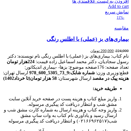
افزودن به لیست علاقمندی ها
Add to cart
نمایش سریع
-11%
مقایسه
بیماری‌های بز (عملی) با اطلس رنگی
224,000
200,000
تومان
نام کتاب: بیماری‌های بز (عملی) با اطلس رنگی نام نویسنده: دکتر
رسول سجادیان، دکتر محمد اسماعیل زاده قیمت:
224هزار تومان
تعداد صفحه: 176صفحه موضوع: بزها- -بیماری اندیکاتور:
قطع:وزیری وزن:
شماره شابک:9_73_5305_600_978
ارسال تهران:
هزینه پیک در مقصد
ارسال شهرستان:
58 هزار تومان(تا خرداد1402)
طریقه خرید
:
واریز مبلغ کتاب و هزینه پست در صفحه خرید آنلاین سایت
مشق شب و انتظار دریافت کد پیگیری مرسوله.
واریز وجه کتاب و هزینه ارسال به شماره کارت مشق شب و
ارسال رسید و یادآوری نام کتاب به وات ساپ مشق
شب(۰۲۱۶۶۹۶۲۵۱۷) و انتظار دریافت کد پیگیری مرسوله