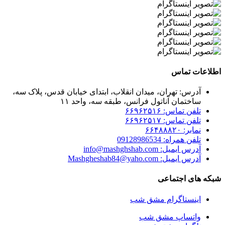
اطلاعات تماس
آدرس: تهران، میدان انقلاب، ابتدای خیابان قدس، پلاک سه،
ساختمان آناتول فرانس، طبقه سه، واحد ۱۱
تلفن تماس: ۶۶۹۶۲۵۱۶
تلفن تماس: ۶۶۹۶۲۵۱۷
نمابر: ۶۶۴۸۸۸۲۰
تلفن همراه: 09128986534
آدرس ایمیل: info@mashghshab.com
آدرس ایمیل: Mashgheshab84@yaho.com
شبکه های اجتماعی
اینستاگرام مشق شب
واتساپ مشق شب