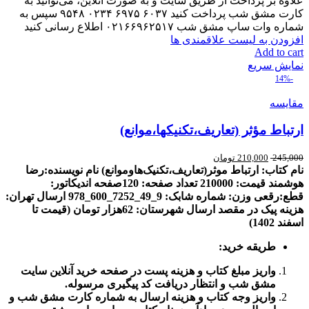
علاوه بر پرداخت از طریق سایت و به صورت آنلاین، می‌توانید به
کارت مشق شب پرداخت کنید ۶۰۳۷ ۶۹۷۵ ۰۲۳۴ ۹۵۴۸ سپس به
شماره وات ساپ مشق شب ۰۲۱۶۶۹۶۲۵۱۷ اطلاع رسانی کنید
افزودن به لیست علاقمندی ها
Add to cart
نمایش سریع
-14%
مقایسه
ارتباط مؤثر (تعاریف،تکنیکها،موانع)
245,000
210,000
تومان
نام کتاب: ارتباط موثر(تعاریف،تکنیک‌هاوموانع)
نام نویسنده:رضا
هوشمند
قیمت: 210000
تعداد صفحه: 120صفحه
اندیکاتور:
قطع
:
رقعی
وزن:
شماره شابک: 9
_49_7252_600_978
ارسال تهران
:
هزینه پیک در مقصد
ارسال شهرستان: 62هزار تومان (قیمت تا
اسفند 1402)
طریقه خرید
:
واریز مبلغ کتاب و هزینه پست در صفحه خرید آنلاین سایت
مشق شب و انتظار دریافت کد پیگیری مرسوله
.
واریز وجه کتاب و هزینه ارسال به شماره کارت مشق شب و