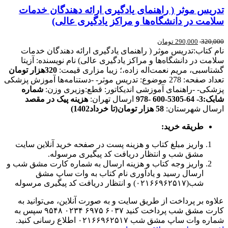
تدریس موثر ( راهنمای یادگیری ارائه دهندگان خدمات
سلامت در دانشگاه‌ها و مراکز یادگیری عالی)
320,000
290,000
تومان
نام کتاب:تدریس موثر ( راهنمای یادگیری ارائه دهندگان خدمات
سلامت در دانشگاه‌ها و مراکز یادگیری عالی) نام نویسنده: آزیتا
گشتاسبی، مریم نعمت‌اله زاده،؛ زیبا مزاری قیمت:
320هزار تومان
تعداد صفحه: 278 موضوع: تدریس موثر- -دستنامه‌ها آموزش پزشکی
پزشکی- -راهنمای آموزشی اندیکاتور: قطع:وزیری وزن:
شماره
شابک:3- 64-5305-600 -978
ارسال تهران:
هزینه پیک در مقصد
ارسال شهرستان:
58 هزار تومان(تا خرداد1402)
طریقه خرید
:
واریز مبلغ کتاب و هزینه پست در صفحه خرید آنلاین سایت
مشق شب و انتظار دریافت کد پیگیری مرسوله.
واریز وجه کتاب و هزینه ارسال به شماره کارت مشق شب و
ارسال رسید و یادآوری نام کتاب به وات ساپ مشق
شب(۰۲۱۶۶۹۶۲۵۱۷) و انتظار دریافت کد پیگیری مرسوله
علاوه بر پرداخت از طریق سایت و به صورت آنلاین، می‌توانید به
کارت مشق شب پرداخت کنید ۶۰۳۷ ۶۹۷۵ ۰۲۳۴ ۹۵۴۸ سپس به
شماره وات ساپ مشق شب ۰۲۱۶۶۹۶۲۵۱۷ اطلاع رسانی کنید.