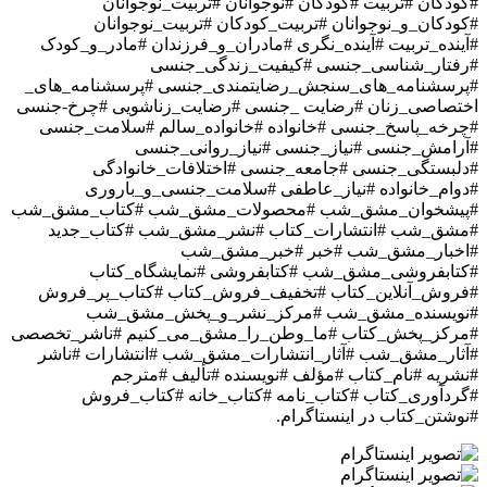
#کودکان #تربیت #کودکان #نوجوانان #تربیت_نوجوانان
#کودکان_و_نوجوانان #تربیت_کودکان #تربیت_نوجوانان
#آینده_تربیت #آینده_نگری #مادران_و_فرزندان #مادر_و_کودک
#رفتار_شناسی_جنسی #کیفیت_زندگی_جنسی
#پرسشنامه_های_سنجش_رضایتمندی_جنسی #پرسشنامه_‌های_
اختصاصی_زنان #رضایت _جنسی #رضایت_زناشویی #چرخ-جنسی
#چرخه_پاسخ_جنسی #خانواده #خانواده_سالم #سلامت_جنسی
#آرامش_جنسی #نیاز_جنسی #نیاز_روانی_جنسی
#دلبستگی_جنسی #جامعه_جنسی #اختلافات_خانوادگی
#دوام_خانواده #نیاز_عاطفی #سلامت_جنسی_و_باروری
#پیشخوان_مشق_شب #محصولات_مشق_شب #کتاب_مشق_شب
#مشق_شب #انتشارات_کتاب #نشر_مشق_شب #کتاب_جدید
#اخبار_مشق_شب #خبر #خبر_مشق_شب
#کتابفروشی_مشق_شب #کتابفروشی #نمایشگاه_کتاب
#فروش_آنلاین_کتاب #تخفیف_فروش_کتاب #کتاب_پر_فروش
#نویسنده_مشق_شب #مرکز_نشر_و_پخش_مشق_شب
#مرکز_پخش_کتاب #ما_وطن_را_مشق_می_کنیم #ناشر_تخصصی
#آثار_مشق_شب #آثار_انتشارات_مشق_شب #انتشارات #ناشر
#نشریه #نام_کتاب #مؤلف #نویسنده #تألیف #مترجم
#گردآوری_کتاب #کتاب_نامه #کتاب_خانه #کتاب_فروش
#نوشتن_کتاب
در اینستاگرام.