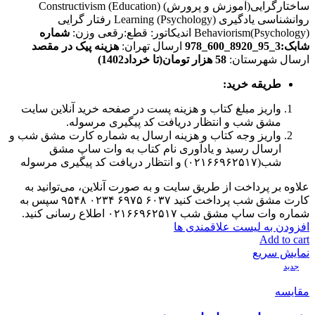
ساختارگرایی(آموزش و پرورش) Constructivism (Education)
روانشناسی یادگیری Learning (Psychology) رفتار گرایی
Behaviorism(Psychology) اندیکاتور: قطع:رقعی وزن:
شماره
شابک:3_95_8920_600_978
ارسال تهران:
هزینه پیک در مقصد
ارسال شهرستان:
58 هزار تومان(تا خرداد1402)
طریقه خرید
:
واریز مبلغ کتاب و هزینه پست در صفحه خرید آنلاین سایت
مشق شب و انتظار دریافت کد پیگیری مرسوله.
واریز وجه کتاب و هزینه ارسال به شماره کارت مشق شب و
ارسال رسید و یادآوری نام کتاب به وات ساپ مشق
شب(۰۲۱۶۶۹۶۲۵۱۷) و انتظار دریافت کد پیگیری مرسوله
علاوه بر پرداخت از طریق سایت و به صورت آنلاین، می‌توانید به
کارت مشق شب پرداخت کنید ۶۰۳۷ ۶۹۷۵ ۰۲۳۴ ۹۵۴۸ سپس به
شماره وات ساپ مشق شب ۰۲۱۶۶۹۶۲۵۱۷ اطلاع رسانی کنید.
افزودن به لیست علاقمندی ها
Add to cart
نمایش سریع
جدید
مقایسه