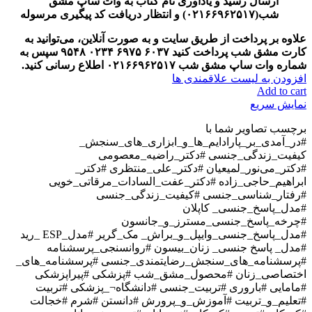
ارسال رسید و یادآوری نام کتاب به وات ساپ مشق
شب(
۰۲۱۶۶۹۶۲۵۱۷)
و انتظار دریافت کد پیگیری مرسوله
علاوه بر پرداخت از طریق سایت و به صورت آنلاین، می‌توانید به
کارت مشق شب پرداخت کنید
۶۰۳۷
۶۹۷۵
۰۲۳۴
۹۵۴۸
سپس به
شماره وات ساپ مشق شب
۰۲۱۶۶۹۶۲۵۱۷
اطلاع رسانی کنید
.
افزودن به لیست علاقمندی ها
Add to cart
نمایش سریع
برچسب تصاویر شما با
#در_آمدی_بر_پارادایم_ها_و_ابزاری_های_سنجش_
کیفیت_زندگی_جنسی #دکتر_راضیه_معصومی
#دکتر_می‌نور_لمیعیان #دکتر_علی_منتظری #دکتر_
ابراهیم_حاجی_زاده #دکتر_عفت_السادات_مرقاتی_خویی
#رفتار_شناسی_جنسی #کیفیت_زندگی_جنسی
#مدل_پاسخ_جنسی_ کاپلان
#چرخه_پاسخ_جنسی_مسترز_و_جانسون
#مدل_پاسخ_جنسی_وایپل_و_براش_ مک_گریر #مدل_ESP _رید
#مدل_ پاسخ جنسی_ زنان_بیسون #روانسنجی_پرسشنامه
#پرسشنامه_های_سنجش_رضایتمندی_جنسی #پرسشنامه_‌های_
اختصاصی_زنان #محصول_مشق_شب #پزشکی #پیراپزشکی
#مامایی #باروری #تربیت_جنسی #دانشگاه¬_پزشکی #تربیت
#تعلیم_و_تربیت #آموزش_و_پرورش #دانستن #شرم #خجالت