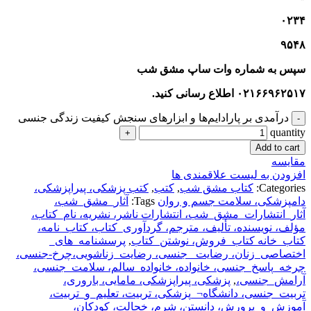
۰۲۳۴
۹۵۴۸
سپس به شماره وات ساپ مشق شب
۰۲۱۶۶۹۶۲۵۱۷ اطلاع رسانی کنید.
درآمدی بر پارادايم‌ها و ابزارهای سنجش كيفيت زندگی جنسی
quantity
Add to cart
مقایسه
افزودن به لیست علاقمندی ها
Categories:
کتاب مشق شب
,
کتب
,
کتب پزشکی، پیراپزشکی،
دامپزشکی، سلامت جسم و روان
Tags:
آثار_مشق_شب،
آثار_انتشارات_مشق_شب، انتشارات ناشر، نشریه، نام_کتاب،
مؤلف، نویسنده، تألیف، مترجم، گردآوری_کتاب، کتاب_نامه،
کتاب_خانه کتاب_فروش، نوشتن_کتاب
,
پرسشنامه_‌های_
اختصاصی_زنان، رضایت _جنسی، رضایت_زناشویی،چرخ-جنسی،
چرخه_پاسخ_جنسی، خانواده، خانواده_سالم، سلامت_جنسی،
آرامش_جنسی،
,
پزشکی، پیراپزشکی، مامایی، باروری،
تربیت_جنسی، دانشگاه¬_پزشکی، تربیت، تعلیم_و_تربیت،
آموزش_و_پرورش، دانستن، شرم، خجالت، کودکان،