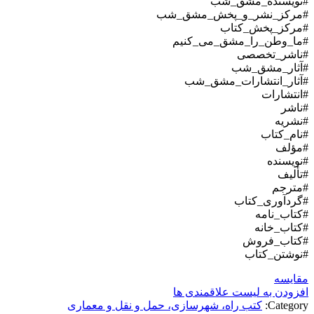
#نویسنده_مشق_شب
#مرکز_نشر_و_پخش_مشق_شب
#مرکز_پخش_کتاب
#ما_وطن_را_مشق_می_کنیم
#ناشر_تخصصی
#آثار_مشق_شب
#آثار_انتشارات_مشق_شب
#انتشارات
#ناشر
#نشریه
#نام_کتاب
#مؤلف
#نویسنده
#تألیف
#مترجم
#گردآوری_کتاب
#کتاب_نامه
#کتاب_خانه
#کتاب_فروش
#نوشتن_کتاب
مقایسه
افزودن به لیست علاقمندی ها
Category:
کتب راه، شهرسازی، حمل و نقل و معماری