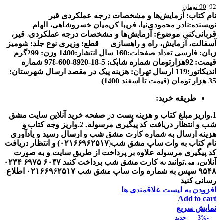
92
90
تومان
نام کتاب: آزمایش‌ها و مشخصات درجه عملکردی قیر
نويسنده:نادر محمودی‌نیا، فریبا کریمیان خسروشاهی، الهام
قربانی‌کنی
موضوع: آزمایش‌ها و مشخصات درجه عملکردی
،
قیر،
آسفالت، آزمایش، راه و راهسازی
قطع: وزیری
نوع جلد: شومیز
زبان: فارسی
تعداد صفحات:160
سال انتشار:1400
وزن: 299گرم
قیمت: 92هزارتومان
شماره شابک: 5-18-8920-600-978
شماره
اندیکاتور:119
ارسال تهران: هزینه پیک در مقصد
ارسال شهرستان:
35 هزار تومان (قیمت تا اسفند 1400)
طریقه خرید:
1.واریز مبلغ کتاب و هزینه پست در صفحه خرید آنلاین سایت مشق
شب و انتظار دریافت کد پیگیری مرسوله.
2.واریز وجه کتاب و
هزینه ارسال به شماره کارت مشق شب و ارسال رسید و یادآوری
نام کتاب به وات ساپ مشق شب(
۰۲۱۶۶۹۶۲۵۱۷
) و انتظار دریافت
کد پیگیری مرسوله
علاوه بر پرداخت از طریق سایت و به صورت
آنلاین، می‌توانید به کارت مشق شب پرداخت کنید
۶۰۳۷
۶۹۷۵
۰۲۳۴
۹۵۴۸
سپس به شماره وات ساپ مشق شب
۰۲۱۶۶۹۶۲۵۱۷
اطلاع
رسانی کنید
افزودن به لیست علاقمندی ها
Add to cart
نمایش سریع
-3%
جدید