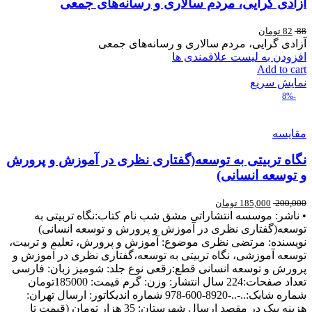
آزادی گرایی، مردم سالاری و رسانه‌های جمعی
88
82
تومان
آزادی گرایی، مردم سالاری و رسانه‌های جمعی
افزودن به لیست علاقمندی ها
Add to cart
نمایش سریع
-8%
مقایسه
نگاه تربیتی به توسعه(گفتاری نظری در آموزش و پرورش
و توسعه انسانی)
200,000
185,000
تومان
• ناشر: موسسه انتشاراتی مشق شب نام کتاب:نگاه تربیتی به
توسعه(گفتاری نظری در آموزش و پرورش و توسعه انسانی)
نويسنده: مرتضی نظری موضوع: آموزش و پرورش، تعلیم و تربیت،
توسعه آموزشی، نگاه تربیتی به توسعه،گفتاری نظری در آموزش و
پرورش و توسعه انسانی قطع:رقعی نوع جلد: شومیز زبان: فارسی
تعداد صفحات:224 سال انتشار: وزن: گرم قیمت: 185000تومان
شماره شابک:..-..-8920-600-978 شماره اندیکاتور: ارسال تهران:
هزینه پیک در مقصد ارسال شهرستان: 35 هزار تومان (قیمت تا