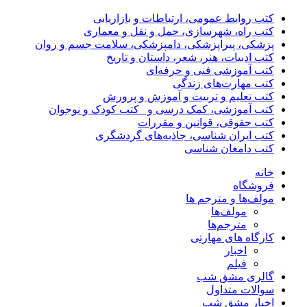
کتب روابط عمومی، ارتباطات و بازاریابی
کتب راه، شهرسازی، حمل و نقل و معماری
پزشکی، پیراپزشکی، دامپزشکی، سلامت جسم و روان
کتب ادبیات، هنر، شعر، داستان و تاریخ
کتب آموزشی فنی و حرفه‌ای
کتب مهارت‌های زندگی
کتب تعلیم و تربیت و آموزش و پرورش
کتب آموزشی، کمک درسی و _کتب کودک و نوجوان
کتب حقوقی، قوانین و مقررات
کتب ایران شناسی، جاذبه‌های گردشگری
کتب دامغان شناسی
خانه
فروشگاه
مولف‌ها و مترجم ها
مولف‌ها
مترجم‌ها
کارگاه های مهارتی
اخبار
فیلم
گالری مشق شب
سوالات متداول
اخبار مشق شب