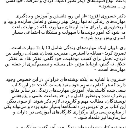
باعث انواع آسیب‌های دیگر نظیر اعتیاد، دزدی و سرقت، خودکشی
و…. می‌شود.»
دکتر خسروی افزود: «از این رو، دانستن و آموزش و یادگیری
مهارت‌های زندگی نه تنها روش بهتر زیستن و تعامل سازنده و پویا و
اثربخش‌تری را برای ما به ارمغان می‌آورد، بلکه در نهایت باعث
می‌شود که امور دولت‌ها با سهولت و مشکلات اجتماعی بسیار
کمتری پیش برده شود. »
وی با بیان اینکه مهارت‌های زندگی شامل 10 یا 12 مهارت است،
تصریح کرد: «مقابله با استرس، مدیریت هیجان، همدلی، روابط بین
فردی، تحمل برای کسب موفقیت، خودآگاهی، تفکر نقادانه، تفکر
خلاق، نه گفتن، ارتباط مؤثر، حل مسئله و تصمیم‌گیری از جمله این
مهارت‌ها است. »
خسروی با اشاره به اینکه نوشته‌های فراوانی در این خصوص وجود
دارند که هر کدام به سهم خود مفید هستند، گفت: «در این کتاب
سعی شده کاستی‌های آموزش مهارت‌های زندگی در سایر منابع
برطرف شده و به‌طور کامل و در حد بضاعت علمی و پژوهشی
نویسندگان، مطالب مهم و کاربردی لازم ذکر شوند. از سوی دیگر،
این کتاب برای تدریس در دانشگاه‌ها بسیار مفید بوده و می‌تواند یکی
از منابع درسی برای برگزاری کارگاه‌های آموزشی در ادارات و
سازمان‌ها نیز قلمداد شود. »
نویسنده کتاب «مهارت‌های زندگی» در آخر گفت: «یادگیری و