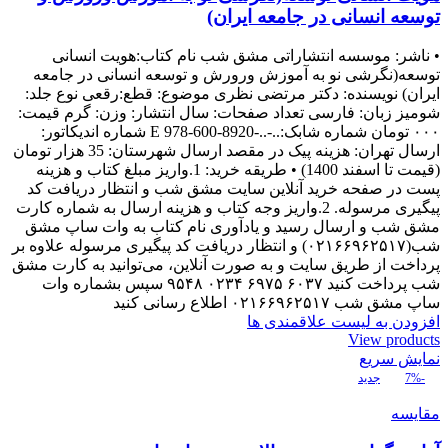
توسعه انسانی در جامعه ایران)
• ناشر: موسسه انتشاراتی مشق شب نام کتاب:هویت انسانی
توسعه(نگرشی نو به آموزش ورورش و توسعه انسانی در جامعه
ایران) نويسنده: دکتر مرتضی نظری موضوع: قطع:رقعی نوع جلد:
شومیز زبان: فارسی تعداد صفحات: سال انتشار: وزن: گرم قیمت:
۰۰۰ تومان شماره شابک:..-..-8920-600-978 E شماره اندیکاتور:
ارسال تهران: هزینه پیک در مقصد ارسال شهرستان: 35 هزار تومان
(قیمت تا اسفند 1400) • طریقه خرید: 1.واریز مبلغ کتاب و هزینه
پست در صفحه خرید آنلاین سایت مشق شب و انتظار دریافت کد
پیگیری مرسوله. 2.واریز وجه کتاب و هزینه ارسال به شماره کارت
مشق شب و ارسال رسید و یادآوری نام کتاب به وات ساپ مشق
شب(۰۲۱۶۶۹۶۲۵۱۷) و انتظار دریافت کد پیگیری مرسوله علاوه بر
پرداخت از طریق سایت و به صورت آنلاین، می‌توانید به کارت مشق
شب پرداخت کنید ۶۰۳۷ ۶۹۷۵ ۰۲۳۴ ۹۵۴۸ سپس بشماره وات
ساپ مشق شب ۰۲۱۶۶۹۶۲۵۱۷ اطلاع رسانی کنید
افزودن به لیست علاقمندی ها
View products
نمایش سریع
-7%
جدید
مقایسه