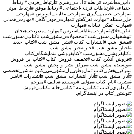
آداب_معاشرت #رابطه # آداب_رهبری #ارتباط _فردی #ارتباط-
اجتماعی #ارتباطات فردی-اجتماعی #ارتباط موفق #ارتباط_موثر
#مهارت_ تصمیم_گیری #مهارت_ مقابله_ استرس #مهارت_
حل_مسئله #مهارت-نه_گفتن #مهارت_خود_آگاهی #مهارت_همدلی
#مهارت_ تفکر _نقادانه #مهارت_
تفکر_خلاق#مهارت_مقابله_استرس #مهارت_مدیریت_هیجان
#پیشخوان_مشق_شب #محصولات_مشق_شب #کتاب_مشق_شب
#مشق_شب #انتشارات_کتاب #نشر_مشق_شب #کتاب_جدید
#اخبار_مشق_شب #خبر #خبر_مشق_شب
#کتابفروشی_مشق_شب #کتابفروشی #نمایشگاه_کتاب
#فروش_آنلاین_کتاب #تخفیف_فروش_کتاب #کتاب_پر_فروش
#نویسنده_مشق_شب #مرکز_نشر_و_پخش_مشق_شب
#مرکز_پخش_کتاب #ما_وطن_را_مشق_می_کنیم #ناشر_تخصصی
#آثار_مشق_شب #آثار_انتشارات_مشق_شب #انتشارات #ناشر
#نشریه #نام_کتاب #مؤلف #نویسنده #تألیف #مترجم
#گردآوری_کتاب #کتاب_نامه #کتاب_خانه #کتاب_فروش
#نوشتن_کتاب
در اینستاگرام.