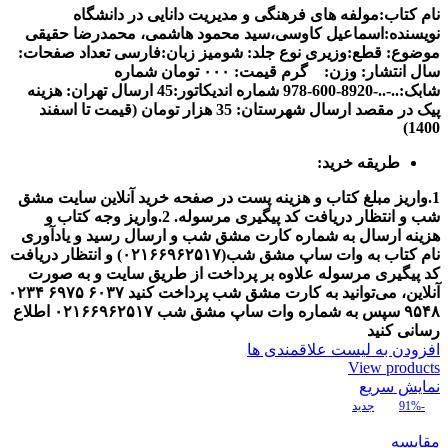
نام کتاب:مولفه های فرهنگی و مدیریت دانایی در دانشگاه
نويسنده:اسماعیل کاوسی،سید محمود هاشمی، محمدرضا حقیقی
موضوع:
قطع:وزیری
نوع جلد: شومیز
زبان:فارسی
تعداد صفحات:
سال انتشار:
وزن: گرم
قیمت: ۰۰۰ تومان
شماره
شابک:..-..-8920-600-978
شماره اندیکاتور:45
ارسال تهران: هزینه
پیک در مقصد
ارسال شهرستان: 35 هزار تومان (قیمت تا اسفند
1400)
طریقه خرید:
1.واریز مبلغ کتاب و هزینه پست در صفحه خرید آنلاین سایت مشق
شب و انتظار دریافت کد پیگیری مرسوله.
2.واریز وجه کتاب و
هزینه ارسال به شماره کارت مشق شب و ارسال رسید و یادآوری
نام کتاب به وات ساپ مشق شب(
۰۲۱۶۶۹۶۲۵۱۷
) و انتظار دریافت
کد پیگیری مرسوله
علاوه بر پرداخت از طریق سایت و به صورت
آنلاین، می‌توانید به کارت مشق شب پرداخت کنید
۶۰۳۷
۶۹۷۵
۰۲۳۴
۹۵۴۸
سپس به شماره وات ساپ مشق شب
۰۲۱۶۶۹۶۲۵۱۷
اطلاع
رسانی کنید
افزودن به لیست علاقمندی ها
View products
نمایش سریع
-91%
جدید
مقایسه