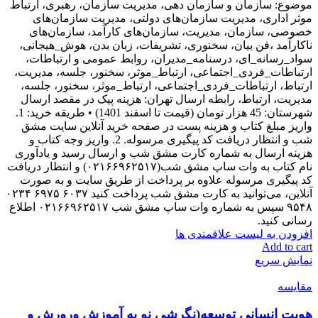
موضوع: سازمان و سازمان دهی، مدیریت سازمان، رهبری، ارتباط
موثر اداری، مدیریت سازمان‌های دولتی، مدیریت سازمان‌های
خصوصی، سازمان، مدیریت، سازمان‌های کارآمد، سازمان‌های
ناکارآمد ،فن بیان، سخنوری، تشریفات، زبان بدن، هوش_هیجانی،
سواد_رسانه_ای، درسنامه_مدیران، روابط عمومی و ارتباطات،
ارتباطات_فردی_اجتماعی، ارتباط_موثر، سخنور، جلسه، مدیریت،
ارتباط، ارتباطات_فردی_اجتماعی، ارتباط_موثر، سخنور، جلسه،
مدیریت، ارتباط، رابطه ارسال تهران: هزینه پیک در مقصد ارسال
شهرستان: 45 هزار تومان (قیمت تا اسفند 1401) • طریقه خرید: 1.
واریز مبلغ کتاب و هزینه پست در صفحه خرید آنلاین سایت مشق
شب و انتظار دریافت کد پیگیری مرسوله. 2. واریز وجه کتاب و
هزینه ارسال به شماره کارت مشق شب و ارسال رسید و یادآوری
نام کتاب به وات ساپ مشق شب(۰۲۱۶۶۹۶۲۵۱۷) و انتظار دریافت
کد پیگیری مرسوله علاوه بر پرداخت از طریق سایت و به صورت
آنلاین، می‌توانید به کارت مشق شب پرداخت کنید ۶۰۳۷ ۶۹۷۵ ۰۲۳۴
۹۵۴۸ سپس به شماره وات ساپ مشق شب ۰۲۱۶۶۹۶۲۵۱۷ اطلاع
رسانی کنید.
افزودن به لیست علاقمندی ها
Add to cart
نمایش سریع
مقایسه
هویت انسانی توسعه(نگرشی نو به آموزش ورورش و