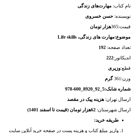
نام کتاب:
مهارت‌های زندگی
نویسنده:
حسن خسروی
قیمت:365
هزار تومان
موضوع:مهارت های زندگی،
Life skills
تعداد صفحه:
192
اندیکاتور:
222
قطع:
وزیری
وزن:361
گرم
شماره شابک:5_92_8920_600‑978
ارسال تهران:
هزینه پیک در مقصد
ارسال شهرستان:
62
هزار تومان (قیمت تا اسفند 1401)
طریقه خرید
:
واریز مبلغ کتاب و هزینه پست در صفحه خرید آنلاین سایت