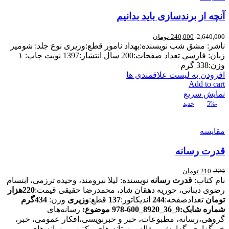
آنچه از برندسازی باید بدانیم
2,640,000
240,000
تومان
ناشر: مشق شب نويسنده:بهداد نامور قطع:وزیری نوع جلد: شوميز
زبان: فارسي تعداد صفحات:200 سال انتشار:1397 نوبت چاپ: ۱
وزن:338 گرم
افزودن به لیست علاقمندی ها
Add to cart
نمایش سریع
-5%
جدید
مقایسه
قدرت رسانه
220
210
تومان
نام کتاب:
قدرت رسانه
نویسنده: لیلا نیرومند، وحیده ترزمی، ابتسام
رضوی دینانی، حوریه دهقان شاد، محمدرضا حقیقی قیمت:
220هزار
تومان
تعدادصفحه:
244
اندیکاتور:
137
قطع:
وزیری
وزن:
434گرم
شماره شابک:9_36_8920_600‑978
موضوع:
رسانه‌های
گروهی،رسانه، مطبوعات، خبر و خبرنویسی،افکار عمومی، خبر،
خبرگزاری، گزارش، مقاله، رستانه های مکتوب، رسانه های