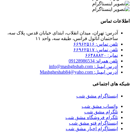
اطلاعات تماس
آدرس: تهران، میدان انقلاب، ابتدای خیابان قدس، پلاک سه،
ساختمان آناتول فرانس، طبقه سه، واحد ۱۱
تلفن تماس: ۶۶۹۶۲۵۱۶
تلفن تماس: ۶۶۹۶۲۵۱۷
نمابر: ۶۶۴۸۸۸۲۰
تلفن همراه: 09128986534
آدرس ایمیل: info@mashghshab.com
آدرس ایمیل: Mashgheshab84@yaho.com
شبکه های اجتماعی
اینستاگرام مشق شب
واتساپ مشق شب
تلگرام مشق شب
تلگرام فروشگاه مشق شب
اینستاگرام فتو مشق شب
اینستاگرام اخبار مشق شب