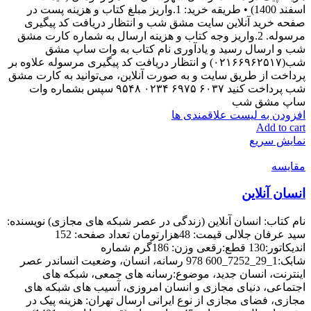
اسفند 1400) • طریقه خرید: 1.واریز مبلغ کتاب و هزینه پست در
صفحه خرید آنلاین سایت مشق شب و انتظار دریافت کد پیگیری
مرسوله. 2.واریز وجه کتاب و هزینه ارسال به شماره کارت مشق
شب و ارسال رسید و یادآوری نام کتاب به وات ساپ مشق
شب(۰۲۱۶۶۹۶۲۵۱۷) و انتظار دریافت کد پیگیری مرسوله علاوه بر
پرداخت از طریق سایت و به صورت آنلاین، می‌توانید به کارت مشق
شب پرداخت کنید ۶۰۳۷ ۶۹۷۵ ۰۲۳۴ ۹۵۴۸ سپس بشماره وات
ساپ مشق شب
افزودن به لیست علاقمندی ها
Add to cart
نمایش سریع
مقایسه
انسان آنلاین
نام کتاب: انسان آنلاین (زندگی در عصر شبکه های مجازی) نویسنده:
سید عرفان جلالی قیمت: 48هزارتومان تعداد صفحه: 152
اندیکاتور:130 قطع:رقعی وزن: 186گرم شماره
شابک:1_29_7252_600 978 رسانه، انسان، وضعیت انساندر عصر
اینترنت، انسان جدید، موضوع:رسانه های جمعی، شبکه های
اجتماعی، دنیای مجازی و انسان امروزی، آسیب های شبکه های
مجازی، فضای مجازی از نوع ایرانی ارسال تهران: هزینه پیک در