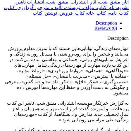
آثار_مشق_شب، آثار_انتشارات_مشق_شب، انتشارات ناشر،
نشریه، نام_کتاب، مؤلف، نویسنده، تألیف، مترجم، گردآوری_کتاب،
کتاب_نامه، کتاب_خانه کتاب_فروش، نوشتن_کتاب
Description
Reviews (0)
Description
مهارت‌های زندگی، توانایی‌هایی هستند که با تمرین مداوم پرورش
می‌یابند و شخص را برای روبه‌رو شدن با مسائل روزانه زندگی و
افزایش توانایی‌های روانی، اجتماعی و بهداشتی آماده می‌کنند. در
این کتاب یازده مهارت از مهارت‌های زندگی شامل مهارت‌هاي
«خودآگاهی»، «همدلی»، «روابط بین فردی»، «ارتباط مؤثر»،
«مقابله با استرس»، «مدیریت با هیجان»، «حل مسئله»،
«تصمیم‌گیری»، «تفکر خلاق»، «تفکر نقادانه» و «نه گفتن»، معرفی
و چگونگی به دست آوردن و حفظ این مهارت‌ها آموزش داده
می‌شود.
به گزارش خبرنگار مؤسسه انتشاراتی مشق شب، ناشر این کتاب
پرمخاطب و آموزنده گفت: قرار است مهر ماه، همزمان با آغاز
سال تحصیلی جدید مدارس و دانشگاه‌ها، از کتاب «مهارت‌های
زندگی» طی مراسمی رونمایی شود.»
بر اساس این گزارش، حسن خسروی نویسنده این کتاب که از