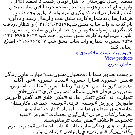
مقصد ارسال شهرستان: 45 هزار تومان (قیمت تا اسفند 1401) .
واریز مبلغ کتاب و هزینه پست در صفحه خرید آنلاین سایت مشق
شب و انتظار دریافت کد پیگیری مرسوله. 2. واریز وجه کتاب و
هزینه ارسال به شماره کارت مشق شب و ارسال رسید و یادآوری
نام کتاب به وات ساپ مشق شب(۰۲۱۶۶۹۶۲۵۱۷) و انتظار دریافت
کد پیگیری مرسوله علاوه بر پرداخت از طریق سایت و به صورت
آنلاین، می‌توانید به کارت مشق شب پرداخت کنید ۶۰۳۷ ۶۹۷۵ ۰۲۳۴
۹۵۴۸ سپس به شماره وات ساپ مشق شب ۰۲۱۶۶۹۶۲۵۱۷ اطلاع
رسانی کنید.
افزودن به لیست علاقمندی ها
View products
نمایش سریع
برچسب تصاویر شما با
#محصول_مشق_شب#مهارت های_ زندگی
#حسن_خسروی #سارا_خسروی #سجاد_خسروی #خود_آگاهی
#همدلی #روابط _بین _فردی #ارتباط _موثر، #مقابله با استرس،
#مدیریت_ هیجان #حل_ مسئله #تصمیم_ گیری #تفکر_خلاق
#مهارت_ نه_ گفتن #تفکر_نقادانه #تفکر_ خلاق #نه_گفتن #آموزش
#آموزش_پرورش #توسعه_ فردی #توسعه_اجتماعی #کارمندان
#دانشجویان #معلمان #دانش –آموزان #ادارات #سازمانها
#فرهنگ_کتاب _خوانی #یاد_گیری #قضاوت #تعارض #تهدید
#خشونت #اختلاف #نقش_مثبت #رضاهوشمند
#مهارت_های_زندگی # ارتباطات # آداب_اجتماعی #مدیریت_نرم
#گفت_و_گو #مهارت_های_ارتباطی #ارتباط_موثر #