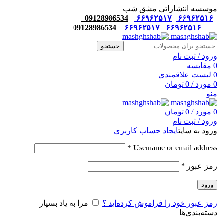
موسسه انتشاراتی مشق شب
09128986534
۶۶۹۶۲۵۱۷
۶۶۹۶۲۵۱۶
09128986534
۶۶۹۶۲۵۱۷
۶۶۹۶۲۵۱۶
جستجو
ورود / ثبت نام
0
مقایسه
0
لیست علاقمندی
0
مورد
/
0
تومان
منو
0
مورد
/
0
تومان
ورود / ثبت نام
ورود به سایت
ایجاد حساب کاربری
*
Username or email address
رمز عبور
*
ورود
رمز عبور خود را فراموش کرده‌اید ؟
مرا به یاد بسپار
دسته‌بندی‌ها