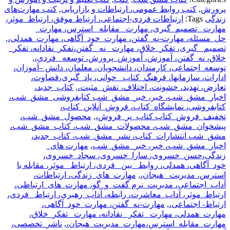
پرورش
,
کتب روابط عمومی، ارتباطات و بازاریابی
,
کتب مهارت‌های
زندگی
Tags:
ارتباطات فردی-اجتماعی، ارتباط موفق، ارتباط_موثر،
مهارت_ تصمیم_گیری، مهارت_ مقابله_ استرس، مهارت_
حل_مسئله، مهارت-نه_گفتن، مهارت_خود_آگاهی، مهارت_همدلی،
,
تصمیم_ گیری، تفکر_خلاق، مهارت_ نه_ گفتن،تفکر_نقادانه، تفکر_
خلاق، نه_گفتن، آموزش، آموزش_پرورش، توسعه_ فردی،
,
توسعه_اجتماعی، کارمندان، دانشجویان، معلمان، دانش –آموزان،
ادارات، سازمانها، فرهنگ_کتاب _خوانی، یاد_گیری،قضاوت،
تعارض، تهدید، خشونت، اختلاف، نقش_مثبت،
,
کتاب_جدید،
اخبار_مشق_شب، خبر، خبر_مشق_شب کتابفروشی_مشق_شب،
کتابفروشی، نمایشگاه_کتاب، فروش_آنلاین_کتاب،
تخفیف_فروش_کتاب کتاب_پر_فروش،
,
محصول_مشق_شب،
پیشخوان_مشق_شب، محصولات_مشق_شب، کتاب_مشق_شب،
مشق_شب انتشارات_کتاب، نشر_مشق_شب، کتاب_جدید،
اخبار_مشق_شب، خبر، خبر_مشق_شب
,
مهارت های_
زندگی،حسن_خسروی، سارا_خسروی، سجاد_خسروی،
خود_آگاهی، همدلی، روابط _بین _فردی، ارتباط _موثر، مقابله با
استرس، مدیریت_ هیجان،
,
مهارت_های_زندگی، ارتباطات،
آداب_اجتماعی، مدیریت_نرم گفت_و_گو، مهارت_های_ارتباطی،
ارتباط_موثر، آداب_معاشرت، رابطه، آداب_رهبری، ارتباط _فردی،
ارتباط- اجتماعی،
,
مهارت-نه_گفتن، مهارت_خود_آگاهی،
مهارت_همدلی، مهارت_ تفکر _نقادانه، مهارت_ تفکر_خلاق،
مهارت_مقابله_استرس،مهارت_مدیریت_هیجان،
,
ناشر_تخصصی،